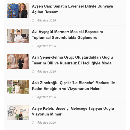
Ayşen Can: Sanatın Evrensel Diliyle Dünyaya
Açılan Ressam
Ağustos 2026
Av. Ayşegül Mermer: Mesleki Başarısını
Toplumsal Sorumlulukla Güçlendirdi
Ağustos 2026
Aslı Şener-Selma Oruç: Oluşturdukları Güçlü
Tasarım Dili ve Kusursuz El İşçiliğiyle Moda
Dünyasına İmzalarını Attılar
Ağustos 2026
Aslı Zinciroğlu Çiçek: ‘La Blanche’ Markası ile
Kadın Emeğinin ve Vizyonunun Neleri
Başarabileceğinin En Güzel Örneğini Sunuyor
Ağustos 2026
Asiye Kefeli: Bisse’yi Geleceğe Taşıyan Güçlü
Vizyonun Mimarı
Ağustos 2026