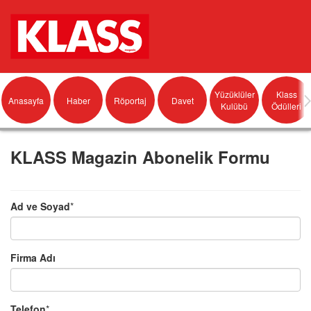
Yüzüklüler
Klass
Anasayfa
Haber
Röportaj
Davet
Kulübü
Ödülleri
KLASS Magazin Abonelik Formu
Ad ve Soyad
*
Firma Adı
Telefon
*