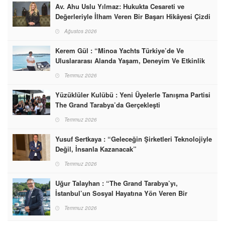
Av. Ahu Uslu Yılmaz: Hukukta Cesareti ve
Değerleriyle İlham Veren Bir Başarı Hikâyesi Çizdi
Ağustos 2026
Kerem Gül : “Minoa Yachts Türkiye’de Ve
Uluslararası Alanda Yaşam, Deneyim Ve Etkinlik
Markası Olacak”
Temmuz 2026
Yüzüklüler Kulübü : Yeni Üyelerle Tanışma Partisi
The Grand Tarabya’da Gerçekleşti
Temmuz 2026
Yusuf Sertkaya : “Geleceğin Şirketleri Teknolojiyle
Değil, İnsanla Kazanacak”
Temmuz 2026
Uğur Talayhan : “The Grand Tarabya’yı,
İstanbul’un Sosyal Hayatına Yön Veren Bir
Destinasyon Haline Getirmeyi Hedefliyorum”
Temmuz 2026