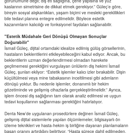
görünümüne değil; diş eti sağlığına, çene yapısına ve yüz
kaslarının simetrisine de dikkat etmek gerekiyor.” Güleç’e göre,
bireyin sosyal alışkanlıkları, yaşam biçimi ve mesleki gereklilikleri
bile tedavi planına entegre edilmelidir. Böylece estetik
kazanımların kalıcılığı ve fonksiyonel faydaları sağlanabilir.
"Estetik Müdahale Geri Dönüşü Olmayan Sonuçlar
Doğurabilir"
İsmail Güleç, dijital ortamdaki idealize edilmiş gülüş görsellerinin,
hastaların beklentilerini etkileyebileceğini kabul ediyor. Ancak, bu
beklentilerin uzman değerlendirmesi olmadan harekete
geçilmemesi gerektiğini vurgulayan ünlülerin diş hekimi İsmail
Güleç, şunları ekliyor: “Estetik işlemler kalıcı izler bırakabilir. Dişin
küçültülmesi veya mine tabakasının inceltilmesi gibi adımların
dönüşü yoktur. Bu nedenle işlemler, donanımlı bir hekim
gözetiminde ve gelişmiş cihazlarla gerçekleştirilmelidir.” Ayrıca,
işlem öncesi diş sağlığının tam olarak analiz edilmesi ve uygun
tedavi koşullarının sağlanması gerektiğini hatırlatıyor.
Denta New’de uygulanan prosedürlere değinen İsmail Güleç,
gelişmiş dijital sistemlerle yapılan ölçümlemeler, bilgisayarlı ön
izleme teknikleri ve hasta-hekim iş birliğine dayanan planlamaların
başarı oranını artırdığını belirtiyor. “Hasta sürece dahil edilmeden,