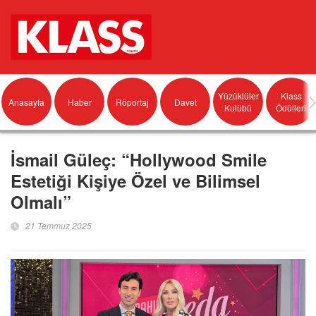
Yüzüklüler
Klass
Anasayfa
Haber
Röportaj
Davet
Kulübü
Ödülleri
İsmail Güleç: “Hollywood Smile
Estetiği Kişiye Özel ve Bilimsel
Olmalı”
21 Temmuz 2025