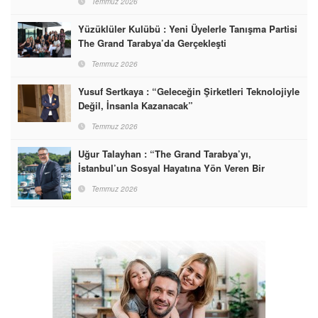
Temmuz 2026
Yüzüklüler Kulübü : Yeni Üyelerle Tanışma Partisi
The Grand Tarabya’da Gerçekleşti
Temmuz 2026
Yusuf Sertkaya : “Geleceğin Şirketleri Teknolojiyle
Değil, İnsanla Kazanacak”
Temmuz 2026
Uğur Talayhan : “The Grand Tarabya’yı,
İstanbul’un Sosyal Hayatına Yön Veren Bir
Destinasyon Haline Getirmeyi Hedefliyorum”
Temmuz 2026