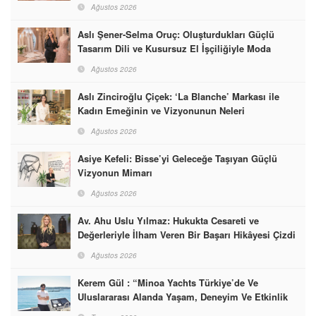
Ağustos 2026
Aslı Şener-Selma Oruç: Oluşturdukları Güçlü
Tasarım Dili ve Kusursuz El İşçiliğiyle Moda
Dünyasına İmzalarını Attılar
Ağustos 2026
Aslı Zinciroğlu Çiçek: ‘La Blanche’ Markası ile
Kadın Emeğinin ve Vizyonunun Neleri
Başarabileceğinin En Güzel Örneğini Sunuyor
Ağustos 2026
Asiye Kefeli: Bisse’yi Geleceğe Taşıyan Güçlü
Vizyonun Mimarı
Ağustos 2026
Av. Ahu Uslu Yılmaz: Hukukta Cesareti ve
Değerleriyle İlham Veren Bir Başarı Hikâyesi Çizdi
Ağustos 2026
Kerem Gül : “Minoa Yachts Türkiye’de Ve
Uluslararası Alanda Yaşam, Deneyim Ve Etkinlik
Markası Olacak”