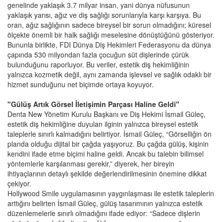
genelinde yaklaşık 3.7 milyar insan, yani dünya nüfusunun
yaklaşık yarısı, ağız ve diş sağlığı sorunlarıyla karşı karşıya. Bu
oran, ağız sağlığının sadece bireysel bir sorun olmadığını; küresel
ölçekte önemli bir halk sağlığı meselesine dönüştüğünü gösteriyor.
Bununla birlikte, FDI Dünya Diş Hekimleri Federasyonu da dünya
çapında 530 milyondan fazla çocuğun süt dişlerinde çürük
bulunduğunu raporluyor. Bu veriler, estetik diş hekimliğinin
yalnızca kozmetik değil, aynı zamanda işlevsel ve sağlık odaklı bir
hizmet sunduğunu net biçimde ortaya koyuyor.
"Gülüş Artık Görsel İletişimin Parçası Haline Geldi"
Denta New Yönetim Kurulu Başkanı ve Diş Hekimi İsmail Güleç,
estetik diş hekimliğine duyulan ilginin yalnızca bireysel estetik
taleplerle sınırlı kalmadığını belirtiyor. İsmail Güleç, “Görselliğin ön
planda olduğu dijital bir çağda yaşıyoruz. Bu çağda gülüş, kişinin
kendini ifade etme biçimi haline geldi. Ancak bu talebin bilimsel
yöntemlerle karşılanması gerekir,” diyerek, her bireyin
ihtiyaçlarının detaylı şekilde değerlendirilmesinin önemine dikkat
çekiyor.
Hollywood Smile uygulamasının yaygınlaşması ile estetik taleplerin
arttığını belirten İsmail Güleç, gülüş tasarımının yalnızca estetik
düzenlemelerle sınırlı olmadığını ifade ediyor: “Sadece dişlerin