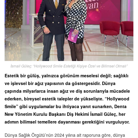
İsmail Güleç: “Hollywood Smile Estetiği Kişiye Özel ve Bilimsel Olmalı”
Estetik bir gülüş, yalnızca görünüm meselesi değil; sağlıklı
ve işlevsel bir ağız yapısının da göstergesidir. Dünya
çapında milyarlarca insan ağız ve diş sorunlarıyla mücadele
ederken, bireysel estetik talepler de yükselişte. “Hollywood
Smile” gibi uygulamalar bu ihtiyaca yanıt sunarken, Denta
New Yönetim Kurulu Başkanı Diş Hekimi İsmail Güleç, her
adımın bilimsel temellere dayanması gerektiğini vurguluyor.
Dünya Sağlık Örgütü’nün 2024 yılına ait raporuna göre, dünya