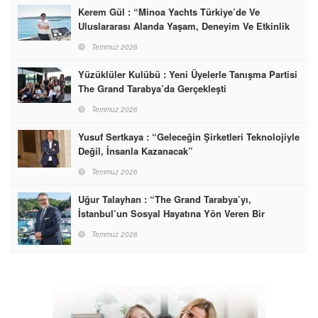
Kerem Gül : “Minoa Yachts Türkiye’de Ve
Uluslararası Alanda Yaşam, Deneyim Ve Etkinlik
Markası Olacak”
Temmuz 2026
Yüzüklüler Kulübü : Yeni Üyelerle Tanışma Partisi
The Grand Tarabya’da Gerçekleşti
Temmuz 2026
Yusuf Sertkaya : “Geleceğin Şirketleri Teknolojiyle
Değil, İnsanla Kazanacak”
Temmuz 2026
Uğur Talayhan : “The Grand Tarabya’yı,
İstanbul’un Sosyal Hayatına Yön Veren Bir
Destinasyon Haline Getirmeyi Hedefliyorum”
Temmuz 2026