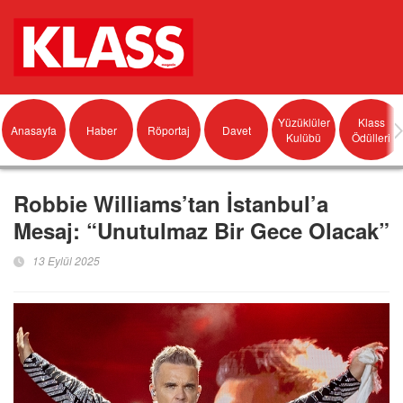
Yüzüklüler
Klass
Anasayfa
Haber
Röportaj
Davet
Kulübü
Ödülleri
Robbie Williams’tan İstanbul’a
Mesaj: “Unutulmaz Bir Gece Olacak”
13 Eylül 2025