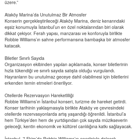
üzere.”
Ataköy Marina’da Unutulmaz Bir Atmosfer
Konserin gerçekleştirileceği Ataköy Marina, deniz kenarındaki
eşsiz konumuyla İstanbul’un en özel noktalarından biri olarak
dikkat çekiyor. Ferah yapısı, manzarası ve konforuyla birlikte
Robbie Williams’ın sahne performansına bambaşka bir atmosfer
katacak.
Biletler Sınırlı Sayıda
Organizasyon ekibinden yapılan açıklamada, konser biletlerinin
hızla tükendiği ve sınırlı sayıda satışta olduğu vurgulandı.
Hayranların bu unutulmaz geceye dahil olabilmesi için biletlerini
erkenden temin etmeleri öneriliyor.
Otellerde Rezervasyon Hareketliliği
Robbie Williams’ın İstanbul konseri, turizme de hareket getirdi.
Konser tarihinin yaklaşmasıyla birlikte Ataköy ve çevresindeki
otellerde rezervasyonlarda artış yaşandığı öğrenildi. İstanbul’a
hem Türkiye’den hem de yurtdışından çok sayıda müzikseverin
geleceği, kentin ekonomik ve kültürel canlılığına katkı sağlayacak.
İstanbul, 7 Ekim’de Robbie Williams’ın enerjisiyle dolacak.