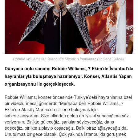
Robbie Williams’tan İstanbul’a Mesaj: “Unutulmaz Bir Gece Olacak”
Dünyaca ünlü sanatçı Robbie Williams, 7 Ekim’de İstanbul’da
hayranlarıyla buluşmaya hazırlanıyor. Konser, Atlantis Yapım
organizasyonu ile gerçekleşecek.
Robbie Williams, konser öncesinde Türkiye’deki hayranlarına özel
bir videolu mesaj gönderdi: “Merhaba ben Robbie Williams, 7
Ekim’de Ataköy Marina’da sizlerle buluşmak için
sabırsızlanıyorum. Size elimden gelen en iyisini sunacağıma söz
veriyorum. Birlikte güleceğiz, şarkılar söyleyeceğiz, dans
edeceğiz, birlikte zıplayıp coşacağız. Belki biraz ağlayacağız da.
Unutulmaz bir gece olacak. Çok yakında İstanbul’da görüşmek