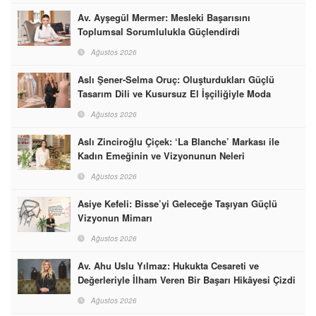
Av. Ayşegül Mermer: Mesleki Başarısını
Toplumsal Sorumlulukla Güçlendirdi
Ağustos 2026
Aslı Şener-Selma Oruç: Oluşturdukları Güçlü
Tasarım Dili ve Kusursuz El İşçiliğiyle Moda
Dünyasına İmzalarını Attılar
Ağustos 2026
Aslı Zinciroğlu Çiçek: ‘La Blanche’ Markası ile
Kadın Emeğinin ve Vizyonunun Neleri
Başarabileceğinin En Güzel Örneğini Sunuyor
Ağustos 2026
Asiye Kefeli: Bisse’yi Geleceğe Taşıyan Güçlü
Vizyonun Mimarı
Ağustos 2026
Av. Ahu Uslu Yılmaz: Hukukta Cesareti ve
Değerleriyle İlham Veren Bir Başarı Hikâyesi Çizdi
Ağustos 2026