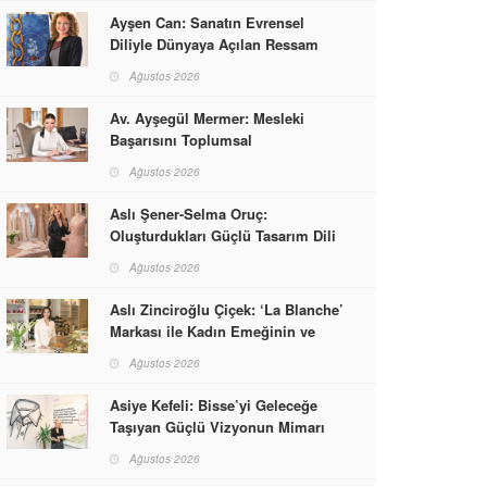
Ayşen Can: Sanatın Evrensel
Diliyle Dünyaya Açılan Ressam
Ağustos 2026
Av. Ayşegül Mermer: Mesleki
Başarısını Toplumsal
Sorumlulukla Güçlendirdi
Ağustos 2026
Aslı Şener-Selma Oruç:
Oluşturdukları Güçlü Tasarım Dili
ve Kusursuz El İşçiliğiyle Moda
Ağustos 2026
Dünyasına İmzalarını Attılar
Aslı Zinciroğlu Çiçek: ‘La Blanche’
Markası ile Kadın Emeğinin ve
Vizyonunun Neleri
Ağustos 2026
Başarabileceğinin En Güzel
Örneğini Sunuyor
Asiye Kefeli: Bisse’yi Geleceğe
Taşıyan Güçlü Vizyonun Mimarı
Ağustos 2026