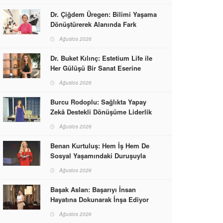
Dr. Çiğdem Üregen: Bilimi Yaşama
Dönüştürerek Alanında Fark
Yaratıyor
Ağustos 2026
Dr. Buket Kılınç: Estetium Life ile
Her Gülüşü Bir Sanat Eserine
Dönüştürüyor
Ağustos 2026
Burcu Rodoplu: Sağlıkta Yapay
Zekâ Destekli Dönüşüme Liderlik
Ediyor
Ağustos 2026
Benan Kurtuluş: Hem İş Hem De
Sosyal Yaşamındaki Duruşuyla
Kadınlara Rol Model Oldu
Ağustos 2026
Başak Aslan: Başarıyı İnsan
Hayatına Dokunarak İnşa Ediyor
Ağustos 2026