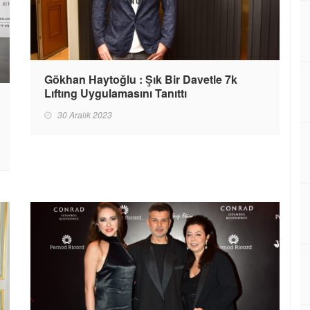
Gökhan Haytoğlu : Şık Bir Davetle 7k
Lıftıng Uygulamasını Tanıttı
30 Aralık 2023