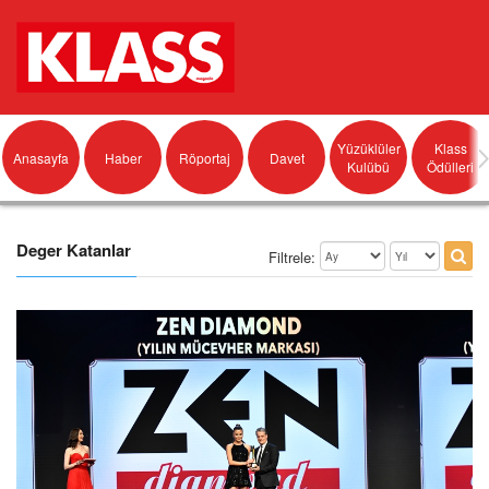
Yüzüklüler
Klass
Anasayfa
Haber
Röportaj
Davet
Kulübü
Ödülleri
Deger Katanlar
Filtrele: