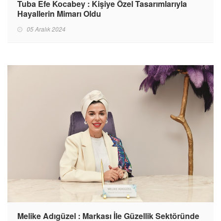
Tuba Efe Kocabey : Kişiye Özel Tasarımlarıyla
Hayallerin Mimarı Oldu
05 Aralık 2024
Melike Adıgüzel : Markası İle Güzellik Sektöründe