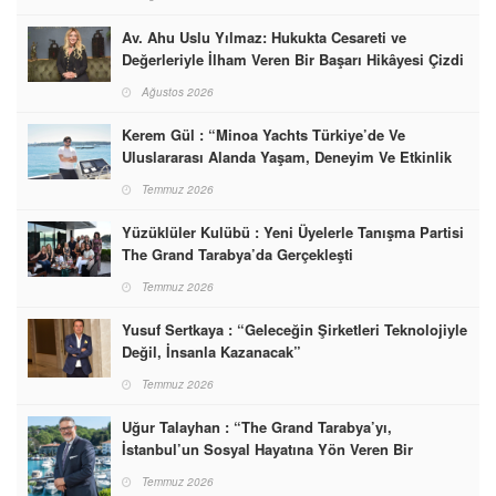
Av. Ahu Uslu Yılmaz: Hukukta Cesareti ve
Değerleriyle İlham Veren Bir Başarı Hikâyesi Çizdi
Ağustos 2026
Kerem Gül : “Minoa Yachts Türkiye’de Ve
Uluslararası Alanda Yaşam, Deneyim Ve Etkinlik
Markası Olacak”
Temmuz 2026
Yüzüklüler Kulübü : Yeni Üyelerle Tanışma Partisi
The Grand Tarabya’da Gerçekleşti
Temmuz 2026
Yusuf Sertkaya : “Geleceğin Şirketleri Teknolojiyle
Değil, İnsanla Kazanacak”
Temmuz 2026
Uğur Talayhan : “The Grand Tarabya’yı,
İstanbul’un Sosyal Hayatına Yön Veren Bir
Destinasyon Haline Getirmeyi Hedefliyorum”
Temmuz 2026