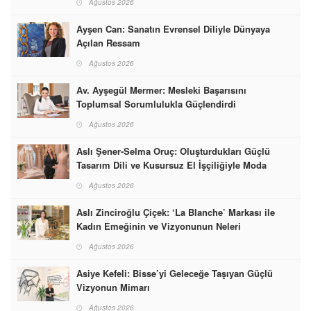
Ağustos 2026
Ayşen Can: Sanatın Evrensel Diliyle Dünyaya
Açılan Ressam
Ağustos 2026
Av. Ayşegül Mermer: Mesleki Başarısını
Toplumsal Sorumlulukla Güçlendirdi
Ağustos 2026
Aslı Şener-Selma Oruç: Oluşturdukları Güçlü
Tasarım Dili ve Kusursuz El İşçiliğiyle Moda
Dünyasına İmzalarını Attılar
Ağustos 2026
Aslı Zinciroğlu Çiçek: ‘La Blanche’ Markası ile
Kadın Emeğinin ve Vizyonunun Neleri
Başarabileceğinin En Güzel Örneğini Sunuyor
Ağustos 2026
Asiye Kefeli: Bisse’yi Geleceğe Taşıyan Güçlü
Vizyonun Mimarı
Ağustos 2026