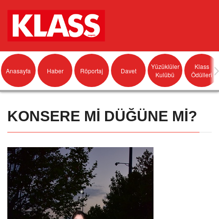
Yüzüklüler
Klass
Anasayfa
Haber
Röportaj
Davet
Kulübü
Ödülleri
KONSERE Mİ DÜĞÜNE Mİ?