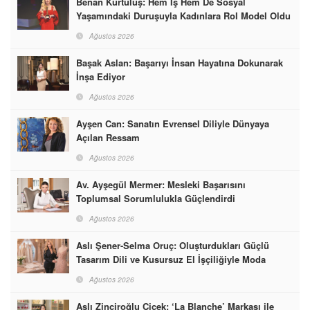
Benan Kurtuluş: Hem İş Hem De Sosyal
Yaşamındaki Duruşuyla Kadınlara Rol Model Oldu
Ağustos 2026
Başak Aslan: Başarıyı İnsan Hayatına Dokunarak
İnşa Ediyor
Ağustos 2026
Ayşen Can: Sanatın Evrensel Diliyle Dünyaya
Açılan Ressam
Ağustos 2026
Av. Ayşegül Mermer: Mesleki Başarısını
Toplumsal Sorumlulukla Güçlendirdi
Ağustos 2026
Aslı Şener-Selma Oruç: Oluşturdukları Güçlü
Tasarım Dili ve Kusursuz El İşçiliğiyle Moda
Dünyasına İmzalarını Attılar
Ağustos 2026
Aslı Zinciroğlu Çiçek: ‘La Blanche’ Markası ile