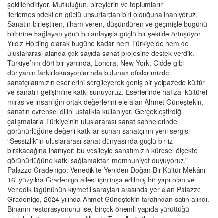
şekillendiriyor. Mutluluğun, bireylerin ve toplumların
ilerlemesindeki en güçlü unsurlardan biri olduğuna inanıyoruz.
Sanatın birleştiren, ilham veren, düşündüren ve geçmişle bugünü
birbirine bağlayan yönü bu anlayışla güçlü bir şekilde örtüşüyor.
Yıldız Holding olarak bugüne kadar hem Türkiye’de hem de
uluslararası alanda çok sayıda sanat projesine destek verdik.
Türkiye’nin dört bir yanında, Londra, New York, Cidde gibi
dünyanın farklı lokasyonlarında bulunan ofislerimizde
sanatçılarımızın eserlerini sergileyerek geniş bir yelpazede kültür
ve sanatın gelişimine katkı sunuyoruz. Eserlerinde hafıza, kültürel
miras ve insanlığın ortak değerlerini ele alan Ahmet Güneştekin,
sanatın evrensel dilini ustalıkla kullanıyor. Gerçekleştirdiği
çalışmalarla Türkiye'nin uluslararası sanat sahnelerinde
görünürlüğüne değerli katkılar sunan sanatçının yeni sergisi
“Sessizlik”in uluslararası sanat dünyasında güçlü bir iz
bırakacağına inanıyor; bu vesileyle sanatımızın küresel ölçekte
görünürlüğüne katkı sağlamaktan memnuniyet duyuyoruz.”
Palazzo Gradenigo: Venedik’te Yeniden Doğan Bir Kültür Mekânı
16. yüzyılda Gradenigo ailesi için inşa edilmiş bir yapı olan ve
Venedik lagününün kıymetli sarayları arasında yer alan Palazzo
Gradenigo, 2024 yılında Ahmet Güneştekin tarafından satın alındı.
Binanın restorasyonunu ise, birçok önemli yapıda yürüttüğü