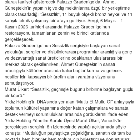
olarak faaliyet gösterecek Palazzo Gradenigo’da, Ahmet
Güneştekin’in yapının iç ve dış mekânlarına özgü bir yerleştirme
olarak tasarladığı “Sessizlik”, 11 büyük ölçekli bronz heykel ve 11
karışık teknik çalışmayı bir araya getiriyor. Sergi, 6 Mayıs – 1
Kasım 2026 tarihleri arasında Palazzo Gradenigo’nun
restorasyonu tamamlanan zemin ve birinci katlarında
gerçekleşecek.
Palazzo Gradenigo’nun Sessizlik sergisiyle başlayan sanat
yolculuğu, sergiler ve disiplinlerarası programlar aracılığıyla genç
ve dezavantajlı sanat üreticilerine odaklanan uluslararası bir
merkez olarak şekillenirken, Ahmet Güneştekin’in sanatı
aracılığıyla kültürler arasında kalıcı bağlar kurma ve gelecek
nesiller için kapsayıcı bir üretim alanı yaratma vizyonunu
somutlaştırıyor.
Murat Ülker: “Sessizlik, geçmişle bugünü birbirine bağlayan güçlü
bir köprü.”
Yıldız Holding’in DNA’sında yer alan “Mutlu Et Mutlu Ol” anlayışıyla
toplumun kültürel yaşamına değer katan çalışmalara ve sanata
destek vermeyi sorumlulukları arasında gördüklerini ifade eden
Yıldız Holding Yönetim Kurulu Üyesi Murat Ülker, Venedik’te
gerçekleşen serginin ön izlemesinde yaptığı açıklamada şöyle
konuştu: “Mutluluğun paylaştıkça çoğaldığına, sanatın da tam bu
noktada hem bireyler hem toplum için birleştirici ve dönüştürücü