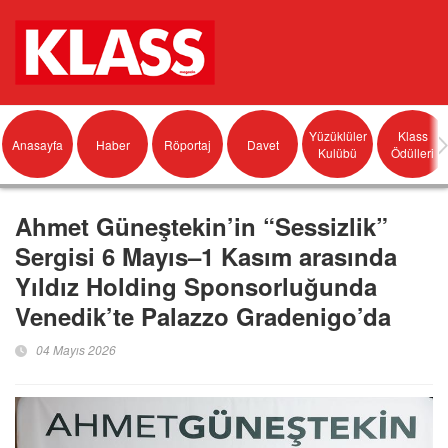
Yüzüklüler
Klass
Anasayfa
Haber
Röportaj
Davet
Kulübü
Ödülleri
Ahmet Güneştekin’in “Sessizlik”
Sergisi 6 Mayıs–1 Kasım arasında
Yıldız Holding Sponsorluğunda
Venedik’te Palazzo Gradenigo’da
04 Mayıs 2026