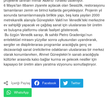
projelerle tanınan mimar Alberto Torsello üstleniyor.
6 Mayıs’tan itibaren ziyarete açılacak olan Sessizlik, restorasyonu
tamamlanan zemin ve birinci katlarda gerçekleşiyor. Projenin yıl
sonunda tamamlanmasıyla birlikte yapı, beş kata yayılan 2000
metrekarelik alanıyla Güneştekin Vakfı’nın Venedik’teki merkezine
ev sahipliği yapacak ve çağdaş sanat için uluslararası bir üretim
ve buluşma platformu olarak faaliyet gösterecek.
Bu özgün Venedik sarayı, ilk sahibi Pietro Gradenigo’nun
entelektüel mirasını yüzyıllar sonra uykusundan uyandırarak,
sergiler ve disiplinlerarası programlar aracılığıyla genç ve
dezavantajlı sanat üreticilerine odaklanan uluslararası bir merkez
olarak konumlanırken, Ahmet Güneştekin’in sanatı aracılığıyla
kültürler arasında kalıcı bağlar kurma ve gelecek nesiller için
kapsayıcı bir üretim alanı yaratma vizyonunu somutlaştırıyor.
İçeriği Paylaş
Facebook
Twitter
WhatsApp