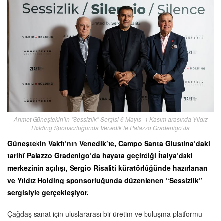
Ahmet Güneştekin’in “Sessizlik” Sergisi 6 Mayıs–1 Kasım arasında Yıldız
Holding Sponsorluğunda Venedik’te Palazzo Gradenigo’da
Güneştekin Vakfı’nın Venedik’te, Campo Santa Giustina’daki
tarihî Palazzo Gradenigo’da hayata geçirdiği İtalya’daki
merkezinin açılışı, Sergio Risaliti küratörlüğünde hazırlanan
ve Yıldız Holding sponsorluğunda düzenlenen “Sessizlik”
sergisiyle gerçekleşiyor.
Çağdaş sanat için uluslararası bir üretim ve buluşma platformu