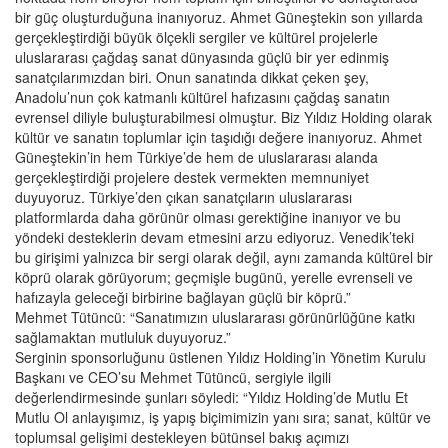
bir güç oluşturduğuna inanıyoruz. Ahmet Güneştekin son yıllarda
gerçekleştirdiği büyük ölçekli sergiler ve kültürel projelerle
uluslararası çağdaş sanat dünyasında güçlü bir yer edinmiş
sanatçılarımızdan biri. Onun sanatında dikkat çeken şey,
Anadolu’nun çok katmanlı kültürel hafızasını çağdaş sanatın
evrensel diliyle buluşturabilmesi olmuştur. Biz Yıldız Holding olarak
kültür ve sanatın toplumlar için taşıdığı değere inanıyoruz. Ahmet
Güneştekin’in hem Türkiye’de hem de uluslararası alanda
gerçekleştirdiği projelere destek vermekten memnuniyet
duyuyoruz. Türkiye’den çıkan sanatçıların uluslararası
platformlarda daha görünür olması gerektiğine inanıyor ve bu
yöndeki desteklerin devam etmesini arzu ediyoruz. Venedik’teki
bu girişimi yalnızca bir sergi olarak değil, aynı zamanda kültürel bir
köprü olarak görüyorum; geçmişle bugünü, yerelle evrenseli ve
hafızayla geleceği birbirine bağlayan güçlü bir köprü.”
Mehmet Tütüncü: “Sanatımızın uluslararası görünürlüğüne katkı
sağlamaktan mutluluk duyuyoruz.”
Serginin sponsorluğunu üstlenen Yıldız Holding’in Yönetim Kurulu
Başkanı ve CEO’su Mehmet Tütüncü, sergiyle ilgili
değerlendirmesinde şunları söyledi: “Yıldız Holding’de Mutlu Et
Mutlu Ol anlayışımız, iş yapış biçimimizin yanı sıra; sanat, kültür ve
toplumsal gelişimi destekleyen bütünsel bakış açımızı