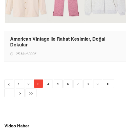
American Vintage ile Rahat Kesimler, Doğal
Dokular
25 Mart 2026
<
1
2
3
4
5
6
7
8
9
10
…
>
>>
Video Haber