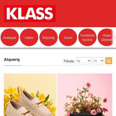
Yüzüklüler
Klass
Anasayfa
Haber
Röportaj
Davet
Kulübü
Ödülleri
Alışveriş
Filtrele: