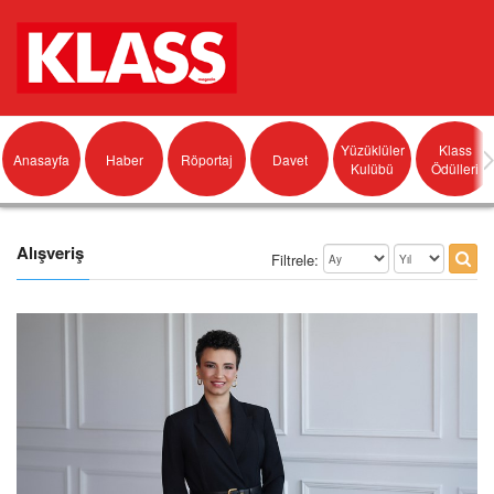
Yüzüklüler
Klass
Anasayfa
Haber
Röportaj
Davet
Kulübü
Ödülleri
Alışveriş
Filtrele: