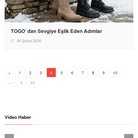
TOGO’ dan Sevgiye Eşlik Eden Adımlar
06 Şubat 2026
<
1
2
3
4
5
6
7
8
9
10
…
>
>>
Video Haber