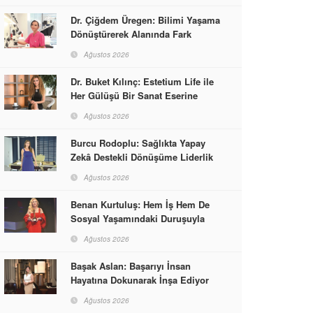
Dr. Çiğdem Üregen: Bilimi Yaşama
Dönüştürerek Alanında Fark
Yaratıyor
Ağustos 2026
Dr. Buket Kılınç: Estetium Life ile
Her Gülüşü Bir Sanat Eserine
Dönüştürüyor
Ağustos 2026
Burcu Rodoplu: Sağlıkta Yapay
Zekâ Destekli Dönüşüme Liderlik
Ediyor
Ağustos 2026
Benan Kurtuluş: Hem İş Hem De
Sosyal Yaşamındaki Duruşuyla
Kadınlara Rol Model Oldu
Ağustos 2026
Başak Aslan: Başarıyı İnsan
Hayatına Dokunarak İnşa Ediyor
Ağustos 2026