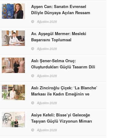
Ayşen Can: Sanatın Evrensel
Diliyle Dünyaya Açılan Ressam
Ağustos 2026
Av. Ayşegül Mermer: Mesleki
Başarısını Toplumsal
Sorumlulukla Güçlendirdi
Ağustos 2026
Aslı Şener-Selma Oruç:
Oluşturdukları Güçlü Tasarım Dili
ve Kusursuz El İşçiliğiyle Moda
Ağustos 2026
Dünyasına İmzalarını Attılar
Aslı Zinciroğlu Çiçek: ‘La Blanche’
Markası ile Kadın Emeğinin ve
Vizyonunun Neleri
Ağustos 2026
Başarabileceğinin En Güzel
Örneğini Sunuyor
Asiye Kefeli: Bisse’yi Geleceğe
Taşıyan Güçlü Vizyonun Mimarı
Ağustos 2026