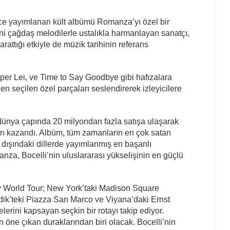
nce yayımlanan kült albümü Romanza’yı özel bir
ini çağdaş melodilerle ustalıkla harmanlayan sanatçı,
rattığı etkiyle de müzik tarihinin referans
 per Lei, ve Time to Say Goodbye gibi hafızalara
 seçilen özel parçaları seslendirerek izleyicilere
ünya çapında 20 milyondan fazla satışa ulaşarak
arı kazandı. Albüm, tüm zamanların en çok satan
e dışındaki dillerde yayımlanmış en başarılı
anza, Bocelli’nin uluslararası yükselişinin en güçlü
 World Tour; New York’taki Madison Square
ik’teki Piazza San Marco ve Viyana’daki Ernst
erini kapsayan seçkin bir rotayı takip ediyor.
nin öne çıkan duraklarından biri olacak. Bocelli’nin