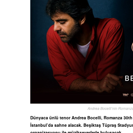
Andrea Bocelli’nin Romanza 
Dünyaca ünlü tenor Andrea Bocelli, Romanza 30th
İstanbul’da sahne alacak. Beşiktaş Tüpraş Stadyum
organizasyonu ile müzikseverlerle buluşacak.