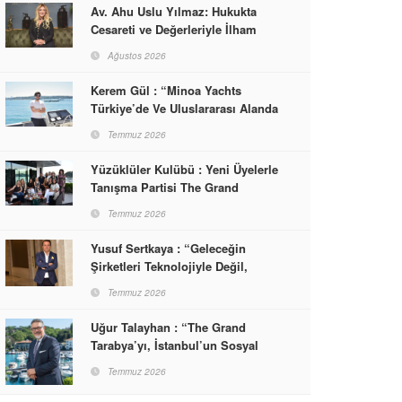
Av. Ahu Uslu Yılmaz: Hukukta
Cesareti ve Değerleriyle İlham
Veren Bir Başarı Hikâyesi Çizdi
Ağustos 2026
Kerem Gül : “Minoa Yachts
Türkiye’de Ve Uluslararası Alanda
Yaşam, Deneyim Ve Etkinlik
Temmuz 2026
Markası Olacak”
Yüzüklüler Kulübü : Yeni Üyelerle
Tanışma Partisi The Grand
Tarabya’da Gerçekleşti
Temmuz 2026
Yusuf Sertkaya : “Geleceğin
Şirketleri Teknolojiyle Değil,
İnsanla Kazanacak”
Temmuz 2026
Uğur Talayhan : “The Grand
Tarabya’yı, İstanbul’un Sosyal
Hayatına Yön Veren Bir
Temmuz 2026
Destinasyon Haline Getirmeyi
Hedefliyorum”