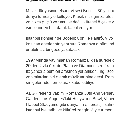
Müzik dünyasının efsanevi sesi Bocelli, 30 yıl ö
dünya turnesiyle kutluyor. Klasik müziğin zarafet
yalnızca güçlü yorumu ile değil, küresel ölçekte ya
isimlerinden biri olarak kabul ediliyor.
İstanbul konserinde Bocelli; Con Te Partirò, Vivo
kazınan eserlerinin yanı sıra Romanza albümünden
unutulmaz bir gece yaşatacak.
1997 yılında yayımlanan Romanza, kısa sürede d
20’den fazla ülkede Platin ve Diamond sertifikal
İtalyanca albümleri arasında yer alırken, İngilizc
yapımlardan biri olarak müzik tarihine geçti. Rom
simgelerinden biri olarak kabul ediliyor.
AEG Presents yapımı Romanza 30th Anniversary
Garden, Los Angeles’taki Hollywood Bowl, Vened
Happel Stadyumu gibi dünyanın en prestijli sahnel
İstanbul ise tarihi ve kültürel zenginliğiyle turne