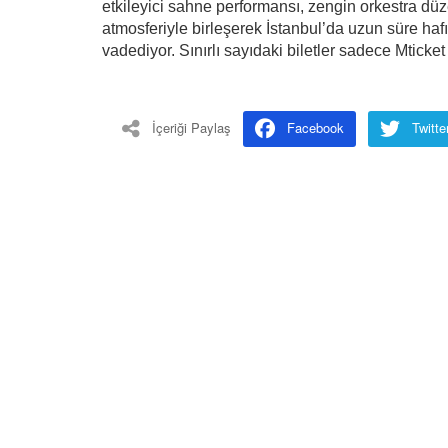
etkileyici sahne performansı, zengin orkestra d
atmosferiyle birleşerek İstanbul’da uzun süre ha
vadediyor. Sınırlı sayıdaki biletler sadece Mticket
İçeriği Paylaş
Facebook
Twitte