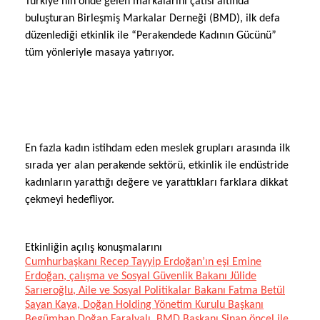
Türkiye’nin önde gelen markalarını çatısı altında
buluşturan Birleşmiş Markalar Derneği (BMD), ilk defa
düzenlediği etkinlik ile “Perakendede Kadının Gücünü”
tüm yönleriyle masaya yatırıyor.
En fazla kadın istihdam eden meslek grupları arasında ilk
sırada yer alan perakende sektörü, etkinlik ile endüstride
kadınların yarattığı değere ve yarattıkları farklara dikkat
çekmeyi hedefliyor.
Etkinliğin açılış konuşmalarını
Cumhurbaşkanı Recep Tayyip Erdoğan’ın eşi Emine
Erdoğan, çalışma ve Sosyal Güvenlik Bakanı Jülide
Sarıeroğlu, Aile ve Sosyal Politikalar Bakanı Fatma Betül
Sayan Kaya, Doğan Holding Yönetim Kurulu Başkanı
Begümhan Doğan Faralyalı, BMD Başkanı Sinan öncel ile