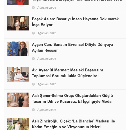
Ağustos 2026
Başak Aslan: Başarıyı İnsan Hayatına Dokunarak
İnşa Ediyor
Ağustos 2026
Ayşen Can: Sanatın Evrensel Diliyle Dünyaya
Açılan Ressam
Ağustos 2026
Av. Ayşegül Mermer: Mesleki Başarısını
Toplumsal Sorumlulukla Güçlendirdi
Ağustos 2026
Aslı Şener-Selma Oruç: Oluşturdukları Güçlü
Tasarım Dili ve Kusursuz El İşçiliğiyle Moda
Dünyasına İmzalarını Attılar
Ağustos 2026
Aslı Zinciroğlu Çiçek: ‘La Blanche’ Markası ile
Kadın Emeğinin ve Vizyonunun Neleri