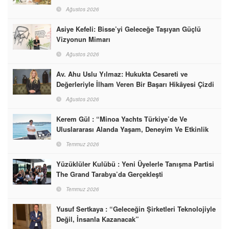
Başarabileceğinin En Güzel Örneğini Sunuyor
Ağustos 2026
Asiye Kefeli: Bisse’yi Geleceğe Taşıyan Güçlü
Vizyonun Mimarı
Ağustos 2026
Av. Ahu Uslu Yılmaz: Hukukta Cesareti ve
Değerleriyle İlham Veren Bir Başarı Hikâyesi Çizdi
Ağustos 2026
Kerem Gül : “Minoa Yachts Türkiye’de Ve
Uluslararası Alanda Yaşam, Deneyim Ve Etkinlik
Markası Olacak”
Temmuz 2026
Yüzüklüler Kulübü : Yeni Üyelerle Tanışma Partisi
The Grand Tarabya’da Gerçekleşti
Temmuz 2026
Yusuf Sertkaya : “Geleceğin Şirketleri Teknolojiyle
Değil, İnsanla Kazanacak”