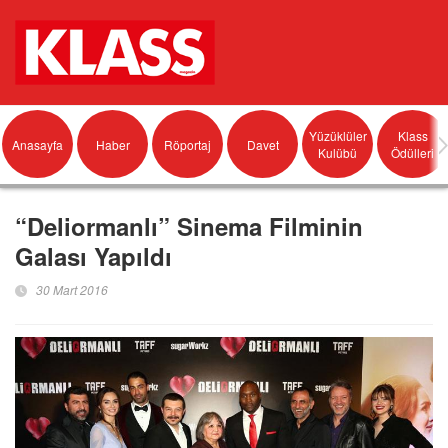
Yüzüklüler
Klass
Anasayfa
Haber
Röportaj
Davet
Kulübü
Ödülleri
“Deliormanlı” Sinema Filminin
Galası Yapıldı
30 Mart 2016