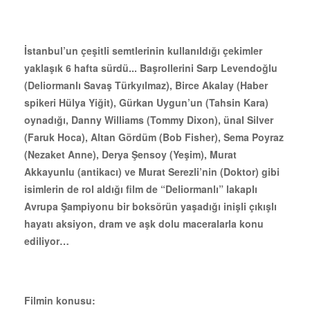
İstanbul’un çeşitli semtlerinin kullanıldığı çekimler
yaklaşık 6 hafta sürdü... Başrollerini Sarp Levendoğlu
(Deliormanlı Savaş Türkyılmaz), Birce Akalay (Haber
spikeri Hülya Yiğit), Gürkan Uygun’un (Tahsin Kara)
oynadığı, Danny Williams (Tommy Dixon), ünal Silver
(Faruk Hoca), Altan Gördüm (Bob Fisher), Sema Poyraz
(Nezaket Anne), Derya Şensoy (Yeşim), Murat
Akkayunlu (antikacı) ve Murat Serezli’nin (Doktor) gibi
isimlerin de rol aldığı film de “Deliormanlı” lakaplı
Avrupa Şampiyonu bir boksörün yaşadığı inişli çıkışlı
hayatı aksiyon, dram ve aşk dolu maceralarla konu
ediliyor…
Filmin konusu: