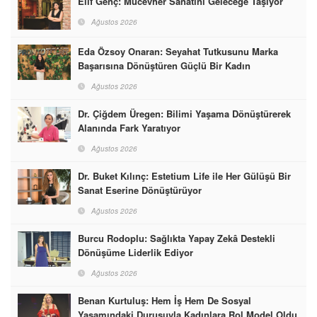
Elif Genç: Mücevher Sanatını Geleceğe Taşıyor
Ağustos 2026
Eda Özsoy Onaran: Seyahat Tutkusunu Marka
Başarısına Dönüştüren Güçlü Bir Kadın
Ağustos 2026
Dr. Çiğdem Üregen: Bilimi Yaşama Dönüştürerek
Alanında Fark Yaratıyor
Ağustos 2026
Dr. Buket Kılınç: Estetium Life ile Her Gülüşü Bir
Sanat Eserine Dönüştürüyor
Ağustos 2026
Burcu Rodoplu: Sağlıkta Yapay Zekâ Destekli
Dönüşüme Liderlik Ediyor
Ağustos 2026
Benan Kurtuluş: Hem İş Hem De Sosyal
Yaşamındaki Duruşuyla Kadınlara Rol Model Oldu