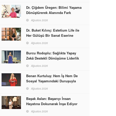
Dr. Çiğdem Üregen: Bilimi Yaşama
Dönüştürerek Alanında Fark
Yaratıyor
Ağustos 2026
Dr. Buket Kılınç: Estetium Life ile
Her Gülüşü Bir Sanat Eserine
Dönüştürüyor
Ağustos 2026
Burcu Rodoplu: Sağlıkta Yapay
Zekâ Destekli Dönüşüme Liderlik
Ediyor
Ağustos 2026
Benan Kurtuluş: Hem İş Hem De
Sosyal Yaşamındaki Duruşuyla
Kadınlara Rol Model Oldu
Ağustos 2026
Başak Aslan: Başarıyı İnsan
Hayatına Dokunarak İnşa Ediyor
Ağustos 2026