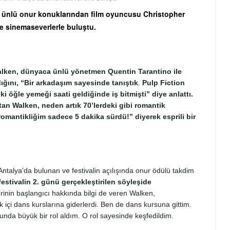
ca ünlü onur konuklarından film oyuncusu Christopher
de sinemaseverlerle buluştu.
Walken, dünyaca ünlü yönetmen Quentin Tarantino ile
adığını, “Bir arkadaşım sayesinde tanıştık
.
Pulp Fiction
ki öğle yemeği saati geldiğinde iş bitmişti” diye anlattı.
latan Walken, neden artık 70’lerdeki gibi romantik
 romantikliğim sadece 5 dakika sürdü!” diyerek esprili bir
Antalya’da bulunan ve festivalin açılışında onur ödülü takdim
estivalin 2. günü gerçekleştirilen söyleşide
rinin başlangıcı hakkında bilgi de veren Walken,
çi dans kurslarına giderlerdi. Ben de dans kursuna gittim.
nda büyük bir rol aldım. O rol sayesinde keşfedildim.