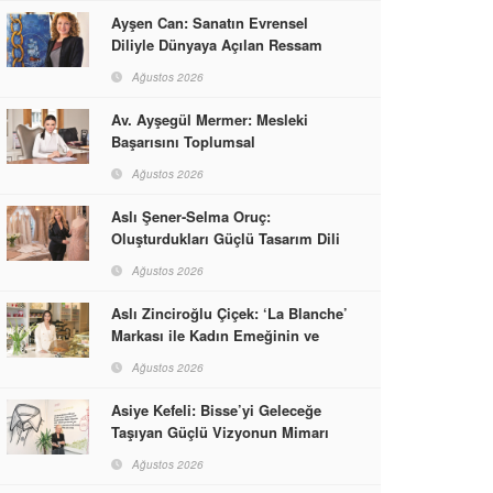
Ayşen Can: Sanatın Evrensel
Diliyle Dünyaya Açılan Ressam
Ağustos 2026
Av. Ayşegül Mermer: Mesleki
Başarısını Toplumsal
Sorumlulukla Güçlendirdi
Ağustos 2026
Aslı Şener-Selma Oruç:
Oluşturdukları Güçlü Tasarım Dili
ve Kusursuz El İşçiliğiyle Moda
Ağustos 2026
Dünyasına İmzalarını Attılar
Aslı Zinciroğlu Çiçek: ‘La Blanche’
Markası ile Kadın Emeğinin ve
Vizyonunun Neleri
Ağustos 2026
Başarabileceğinin En Güzel
Örneğini Sunuyor
Asiye Kefeli: Bisse’yi Geleceğe
Taşıyan Güçlü Vizyonun Mimarı
Ağustos 2026