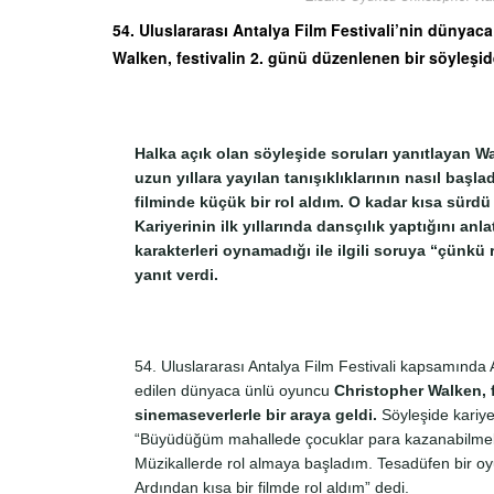
54. Uluslararası Antalya Film Festivali’nin dünya
Walken, festivalin 2. günü düzenlenen bir söyleşi
Halka açık olan söyleşide soruları yanıtlayan 
uzun yıllara yayılan tanışıklıklarının nasıl başl
filminde küçük bir rol aldım. O kadar kısa sürdü 
Kariyerinin ilk yıllarında dansçılık yaptığını an
karakterleri oynamadığı ile ilgili soruya “çünkü
yanıt verdi.
54. Uluslararası Antalya Film Festivali kapsamında 
edilen dünyaca ünlü oyuncu
Christopher Walken, f
sinemaseverlerle bir araya geldi.
Söyleşide kariye
“Büyüdüğüm mahallede çocuklar para kazanabilmek i
Müzikallerde rol almaya başladım. Tesadüfen bir oyu
Ardından kısa bir filmde rol aldım” dedi.