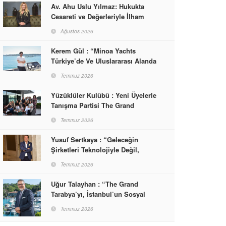
Av. Ahu Uslu Yılmaz: Hukukta
Cesareti ve Değerleriyle İlham
Veren Bir Başarı Hikâyesi Çizdi
Ağustos 2026
Kerem Gül : “Minoa Yachts
Türkiye’de Ve Uluslararası Alanda
Yaşam, Deneyim Ve Etkinlik
Temmuz 2026
Markası Olacak”
Yüzüklüler Kulübü : Yeni Üyelerle
Tanışma Partisi The Grand
Tarabya’da Gerçekleşti
Temmuz 2026
Yusuf Sertkaya : “Geleceğin
Şirketleri Teknolojiyle Değil,
İnsanla Kazanacak”
Temmuz 2026
Uğur Talayhan : “The Grand
Tarabya’yı, İstanbul’un Sosyal
Hayatına Yön Veren Bir
Temmuz 2026
Destinasyon Haline Getirmeyi
Hedefliyorum”