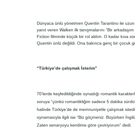
Dünyaca ünlü yönetmen Quentin Tarantino ile uzun yıl
yanıt veren Walken ilk tanışmalarını “Bir arkadaşım s
Fiction filminde küçük bir rol aldım. O kadar kısa sü
Quentin ünlü değildi. Ona bakınca genç bir çocuk gör
“Türkiye’de çalışmak İsterim”
70’lerde keşfedildiğinde oynadığı romantik karakterl
soruya “çünkü romantikliğim sadece 5 dakika sürdü” d
halinde Türkiye’de de memnuniyetle çalışmak isted
oynamasıyla ilgili ise “Biz göçmeniz. Büyürken İngili
Zaten senaryoyu kendime göre çeviriyorum” dedi.