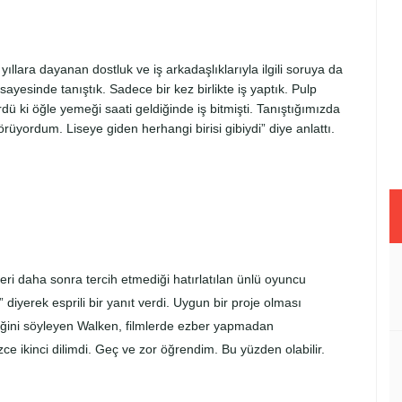
lara dayanan dostluk ve iş arkadaşlıklarıyla ilgili soruya da
ayesinde tanıştık. Sadece bir kez birlikte iş yaptık. Pulp
rdü ki öğle yemeği saati geldiğinde iş bitmişti. Tanıştığımızda
üyordum. Liseye giden herhangi birisi gibiydi” diye anlattı.
eri daha sonra tercih etmediği hatırlatılan ünlü oyuncu
iyerek esprili bir yanıt verdi. Uygun bir proje olması
iğini söyleyen Walken, filmlerde ezber yapmadan
zce ikinci dilimdi. Geç ve zor öğrendim. Bu yüzden olabilir.