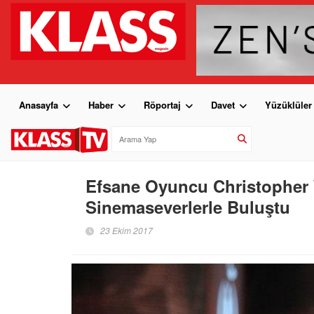
Anasayfa
Haber
Röportaj
Davet
Yüzüklüler
Efsane Oyuncu Christopher 
Sinemaseverlerle Buluştu
23 Ekim 2017