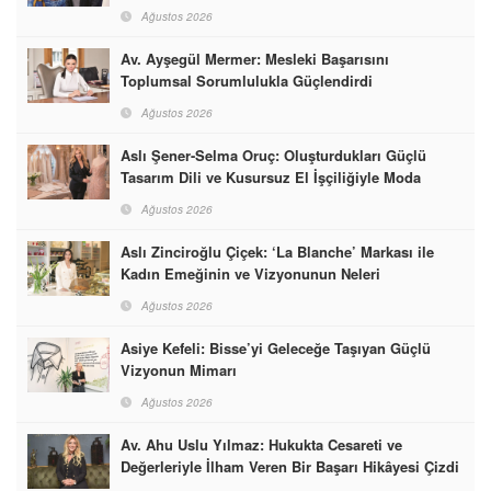
Ağustos 2026
Av. Ayşegül Mermer: Mesleki Başarısını
Toplumsal Sorumlulukla Güçlendirdi
Ağustos 2026
Aslı Şener-Selma Oruç: Oluşturdukları Güçlü
Tasarım Dili ve Kusursuz El İşçiliğiyle Moda
Dünyasına İmzalarını Attılar
Ağustos 2026
Aslı Zinciroğlu Çiçek: ‘La Blanche’ Markası ile
Kadın Emeğinin ve Vizyonunun Neleri
Başarabileceğinin En Güzel Örneğini Sunuyor
Ağustos 2026
Asiye Kefeli: Bisse’yi Geleceğe Taşıyan Güçlü
Vizyonun Mimarı
Ağustos 2026
Av. Ahu Uslu Yılmaz: Hukukta Cesareti ve
Değerleriyle İlham Veren Bir Başarı Hikâyesi Çizdi