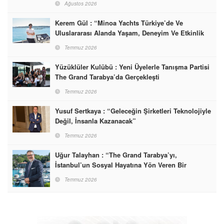
Ağustos 2026
Kerem Gül : “Minoa Yachts Türkiye’de Ve
Uluslararası Alanda Yaşam, Deneyim Ve Etkinlik
Markası Olacak”
Temmuz 2026
Yüzüklüler Kulübü : Yeni Üyelerle Tanışma Partisi
The Grand Tarabya’da Gerçekleşti
Temmuz 2026
Yusuf Sertkaya : “Geleceğin Şirketleri Teknolojiyle
Değil, İnsanla Kazanacak”
Temmuz 2026
Uğur Talayhan : “The Grand Tarabya’yı,
İstanbul’un Sosyal Hayatına Yön Veren Bir
Destinasyon Haline Getirmeyi Hedefliyorum”
Temmuz 2026