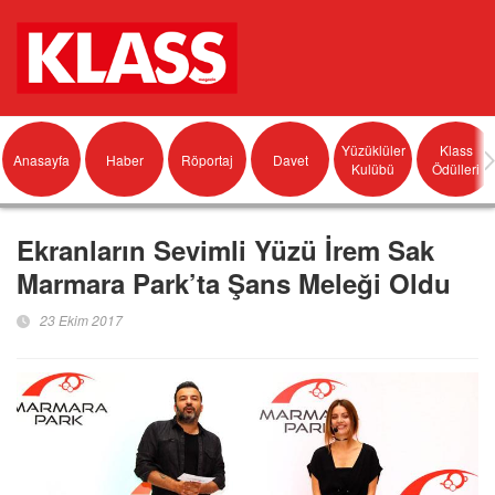
Yüzüklüler
Klass
Anasayfa
Haber
Röportaj
Davet
Kulübü
Ödülleri
Ekranların Sevimli Yüzü İrem Sak
Marmara Park’ta Şans Meleği Oldu
23 Ekim 2017