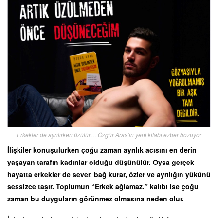
Erkekler de ayrılırken üzülür… Özgür Aras’ın yeni kitabı ezber bozuyor
İlişkiler konuşulurken çoğu zaman ayrılık acısını en derin
yaşayan tarafın kadınlar olduğu düşünülür. Oysa gerçek
hayatta erkekler de sever, bağ kurar, özler ve ayrılığın yükünü
sessizce taşır. Toplumun “Erkek ağlamaz.” kalıbı ise çoğu
zaman bu duyguların görünmez olmasına neden olur.