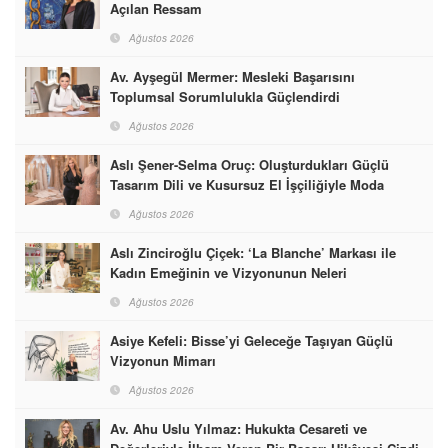
Açılan Ressam
Ağustos 2026
Av. Ayşegül Mermer: Mesleki Başarısını
Toplumsal Sorumlulukla Güçlendirdi
Ağustos 2026
Aslı Şener-Selma Oruç: Oluşturdukları Güçlü
Tasarım Dili ve Kusursuz El İşçiliğiyle Moda
Dünyasına İmzalarını Attılar
Ağustos 2026
Aslı Zinciroğlu Çiçek: ‘La Blanche’ Markası ile
Kadın Emeğinin ve Vizyonunun Neleri
Başarabileceğinin En Güzel Örneğini Sunuyor
Ağustos 2026
Asiye Kefeli: Bisse’yi Geleceğe Taşıyan Güçlü
Vizyonun Mimarı
Ağustos 2026
Av. Ahu Uslu Yılmaz: Hukukta Cesareti ve