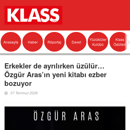
Yüzüklüler
Klass
Anasayfa
Haber
Röportaj
Davet
Kulübü
Ödülleri
Erkekler de ayrılırken üzülür…
Özgür Aras’ın yeni kitabı ezber
bozuyor
07 Temmuz 2026