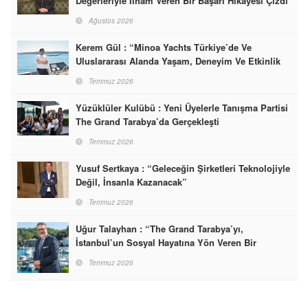
Değerleriyle İlham Veren Bir Başarı Hikâyesi Çizdi
Ağustos 2026
Kerem Gül : “Minoa Yachts Türkiye’de Ve
Uluslararası Alanda Yaşam, Deneyim Ve Etkinlik
Markası Olacak”
Temmuz 2026
Yüzüklüler Kulübü : Yeni Üyelerle Tanışma Partisi
The Grand Tarabya’da Gerçekleşti
Temmuz 2026
Yusuf Sertkaya : “Geleceğin Şirketleri Teknolojiyle
Değil, İnsanla Kazanacak”
Temmuz 2026
Uğur Talayhan : “The Grand Tarabya’yı,
İstanbul’un Sosyal Hayatına Yön Veren Bir
Destinasyon Haline Getirmeyi Hedefliyorum”
Temmuz 2026