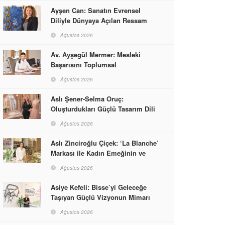
Ayşen Can: Sanatın Evrensel
Diliyle Dünyaya Açılan Ressam
Ağustos 2026
Av. Ayşegül Mermer: Mesleki
Başarısını Toplumsal
Sorumlulukla Güçlendirdi
Ağustos 2026
Aslı Şener-Selma Oruç:
Oluşturdukları Güçlü Tasarım Dili
ve Kusursuz El İşçiliğiyle Moda
Ağustos 2026
Dünyasına İmzalarını Attılar
Aslı Zinciroğlu Çiçek: ‘La Blanche’
Markası ile Kadın Emeğinin ve
Vizyonunun Neleri
Ağustos 2026
Başarabileceğinin En Güzel
Örneğini Sunuyor
Asiye Kefeli: Bisse’yi Geleceğe
Taşıyan Güçlü Vizyonun Mimarı
Ağustos 2026