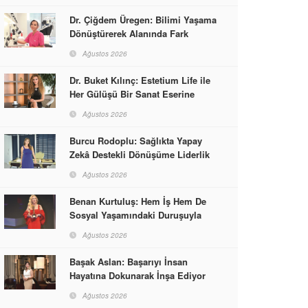
Dr. Çiğdem Üregen: Bilimi Yaşama
Dönüştürerek Alanında Fark
Yaratıyor
Ağustos 2026
Dr. Buket Kılınç: Estetium Life ile
Her Gülüşü Bir Sanat Eserine
Dönüştürüyor
Ağustos 2026
Burcu Rodoplu: Sağlıkta Yapay
Zekâ Destekli Dönüşüme Liderlik
Ediyor
Ağustos 2026
Benan Kurtuluş: Hem İş Hem De
Sosyal Yaşamındaki Duruşuyla
Kadınlara Rol Model Oldu
Ağustos 2026
Başak Aslan: Başarıyı İnsan
Hayatına Dokunarak İnşa Ediyor
Ağustos 2026