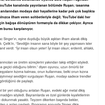
 YouTube kanalında yayınlanan bölümde Ruşan; tasarıma
 anılarından modaya dair hayallerine kadar pek çok başlıkta
lnızca ilham veren sohbetleriyle değil; YouTube’daki her
için bağışa dönüştüren formatıyla da dikkat çekiyor. Ayrıca
im bursu karşılanıyor.
aac Singer’ın, eşine duyduğu büyük aşktan ilham alarak dikiş
ı. Çelik’in, “Sevdiğin insanın sana böyle bir şey yapmasını ister
t verdi: “İyi insan olsun yeter! İyi insan olsun; erdemli, ahlaklı,
ımcıları ve üretim süreçlerini yakından takip ettiğini söyledi.
ha geçici olduğunu bilirim.” diyen oyuncu, uzun ömürlü bir
m eşyaların kızıma kalması, onun kullanması, belki onun kızına
 giyinmeyi sevdiğini vurgulayan Ruşan, modayı sadece trendler
k gördüğünü de paylaştı.
el bir yeri olduğunu anlatan Ruşan, evdeki ağır metal dikiş
utamadığını söyledi. Bayramlarda ve özel günlerde kıyafetlerinin
eye dokunmak yasaktı. Teyzem dikerken başında bekler,
 eden o anları paylaştı. Programın sonunda Singer dikiş