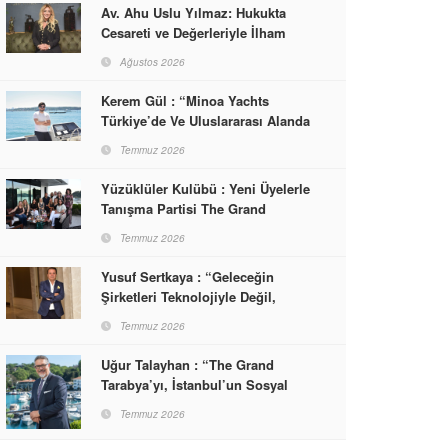
Av. Ahu Uslu Yılmaz: Hukukta
Cesareti ve Değerleriyle İlham
Veren Bir Başarı Hikâyesi Çizdi
Ağustos 2026
Kerem Gül : “Minoa Yachts
Türkiye’de Ve Uluslararası Alanda
Yaşam, Deneyim Ve Etkinlik
Temmuz 2026
Markası Olacak”
Yüzüklüler Kulübü : Yeni Üyelerle
Tanışma Partisi The Grand
Tarabya’da Gerçekleşti
Temmuz 2026
Yusuf Sertkaya : “Geleceğin
Şirketleri Teknolojiyle Değil,
İnsanla Kazanacak”
Temmuz 2026
Uğur Talayhan : “The Grand
Tarabya’yı, İstanbul’un Sosyal
Hayatına Yön Veren Bir
Temmuz 2026
Destinasyon Haline Getirmeyi
Hedefliyorum”