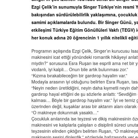
Ezgi Çelik’in sunumuyla Singer Türkiye’nin resmi
bakışından sürdürülebilirlik yaklaşımına, çocukluk
samimi açıklamalarda bulundu. Bir Singer Günü, ya
etkileşimi Türkiye Eğitim Gönüllüleri Vakfı (TEGV) 
her konuk adına 20 öğrencinin 1 yıllık nitelikli eğit
Programın açılışında Ezgi Çelik, Singer’ın kurucusu Is
makinesini icat ettiği yönündeki romantik hikâyeyi anlatt
miydin?” sorusuna Esra Ruşan ise esprili ama net bir yanı
vicdanlı, iyi kalpli… Onun bile artık bulunması zor.”
“Kızıma bırakabileceğim bir gardırop hayalim var.”
Modayla arasının iyi olduğunu belirten Esra Ruşan, tasar
“Neyin neden üretildiğini, neyin daha kıymetli neyin da
gardırop hayal ettiğini de şu sözlerle anlattı: “Sevdiği
kalması… Böyle bir gardırop hayalim var.” İyi ve temiz
üzerinden değil, kuşaklar arası bir aktarım alanı olara
“O makineye dokunmak yasaktı…”
Çocukluk anılarında ise teyzesi ve dikiş makinesinin öz
makinesini ve kalıplarla çalışılan o disiplinli süreci un
teyzesinin elinden çıktığını belirten Ruşan, “O makin
makinenin sesini dinlerdik.” sözleriyle hafızasında yer