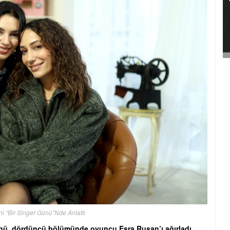
i “Bir Singer Günü”Nde Anlattı
Günü, dördüncü bölümünde oyuncu Esra Ruşan’ı ağırladı.