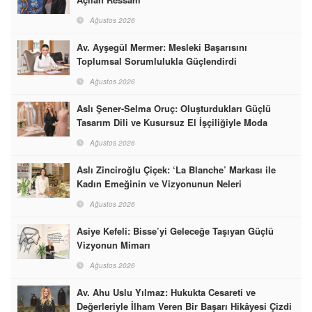
Ağustos 2026
Av. Ayşegül Mermer: Mesleki Başarısını
Toplumsal Sorumlulukla Güçlendirdi
Ağustos 2026
Aslı Şener-Selma Oruç: Oluşturdukları Güçlü
Tasarım Dili ve Kusursuz El İşçiliğiyle Moda
Dünyasına İmzalarını Attılar
Ağustos 2026
Aslı Zinciroğlu Çiçek: ‘La Blanche’ Markası ile
Kadın Emeğinin ve Vizyonunun Neleri
Başarabileceğinin En Güzel Örneğini Sunuyor
Ağustos 2026
Asiye Kefeli: Bisse’yi Geleceğe Taşıyan Güçlü
Vizyonun Mimarı
Ağustos 2026
Av. Ahu Uslu Yılmaz: Hukukta Cesareti ve
Değerleriyle İlham Veren Bir Başarı Hikâyesi Çizdi