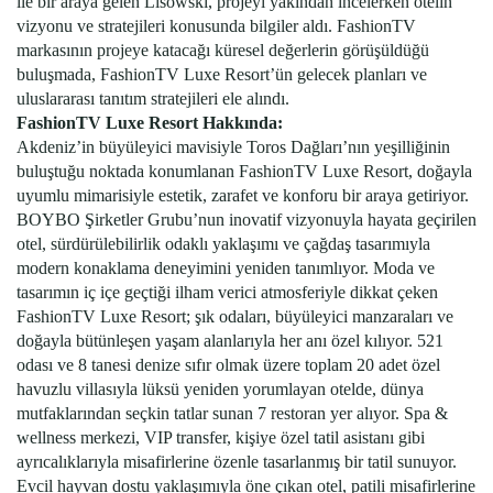
ile bir araya gelen Lisowski, projeyi yakından incelerken otelin
vizyonu ve stratejileri konusunda bilgiler aldı. FashionTV
markasının projeye katacağı küresel değerlerin görüşüldüğü
buluşmada, FashionTV Luxe Resort’ün gelecek planları ve
uluslararası tanıtım stratejileri ele alındı.
FashionTV Luxe Resort Hakkında:
Akdeniz’in büyüleyici mavisiyle Toros Dağları’nın yeşilliğinin
buluştuğu noktada konumlanan FashionTV Luxe Resort, doğayla
uyumlu mimarisiyle estetik, zarafet ve konforu bir araya getiriyor.
BOYBO Şirketler Grubu’nun inovatif vizyonuyla hayata geçirilen
otel, sürdürülebilirlik odaklı yaklaşımı ve çağdaş tasarımıyla
modern konaklama deneyimini yeniden tanımlıyor. Moda ve
tasarımın iç içe geçtiği ilham verici atmosferiyle dikkat çeken
FashionTV Luxe Resort; şık odaları, büyüleyici manzaraları ve
doğayla bütünleşen yaşam alanlarıyla her anı özel kılıyor. 521
odası ve 8 tanesi denize sıfır olmak üzere toplam 20 adet özel
havuzlu villasıyla lüksü yeniden yorumlayan otelde, dünya
mutfaklarından seçkin tatlar sunan 7 restoran yer alıyor. Spa &
wellness merkezi, VIP transfer, kişiye özel tatil asistanı gibi
ayrıcalıklarıyla misafirlerine özenle tasarlanmış bir tatil sunuyor.
Evcil hayvan dostu yaklaşımıyla öne çıkan otel, patili misafirlerine