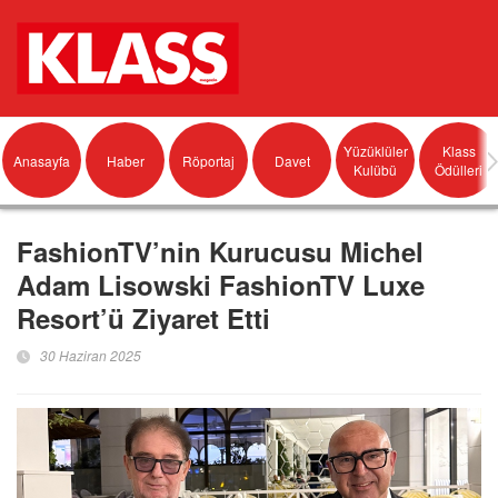
Yüzüklüler
Klass
Anasayfa
Haber
Röportaj
Davet
Kulübü
Ödülleri
FashionTV’nin Kurucusu Michel
Adam Lisowski FashionTV Luxe
Resort’ü Ziyaret Etti
30 Haziran 2025