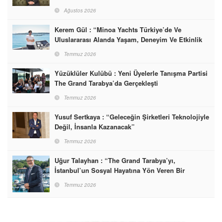
Ağustos 2026
Kerem Gül : “Minoa Yachts Türkiye’de Ve
Uluslararası Alanda Yaşam, Deneyim Ve Etkinlik
Markası Olacak”
Temmuz 2026
Yüzüklüler Kulübü : Yeni Üyelerle Tanışma Partisi
The Grand Tarabya’da Gerçekleşti
Temmuz 2026
Yusuf Sertkaya : “Geleceğin Şirketleri Teknolojiyle
Değil, İnsanla Kazanacak”
Temmuz 2026
Uğur Talayhan : “The Grand Tarabya’yı,
İstanbul’un Sosyal Hayatına Yön Veren Bir
Destinasyon Haline Getirmeyi Hedefliyorum”
Temmuz 2026