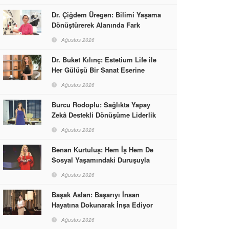
Dr. Çiğdem Üregen: Bilimi Yaşama
Dönüştürerek Alanında Fark
Yaratıyor
Ağustos 2026
Dr. Buket Kılınç: Estetium Life ile
Her Gülüşü Bir Sanat Eserine
Dönüştürüyor
Ağustos 2026
Burcu Rodoplu: Sağlıkta Yapay
Zekâ Destekli Dönüşüme Liderlik
Ediyor
Ağustos 2026
Benan Kurtuluş: Hem İş Hem De
Sosyal Yaşamındaki Duruşuyla
Kadınlara Rol Model Oldu
Ağustos 2026
Başak Aslan: Başarıyı İnsan
Hayatına Dokunarak İnşa Ediyor
Ağustos 2026