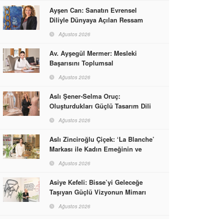
Ayşen Can: Sanatın Evrensel
Diliyle Dünyaya Açılan Ressam
Ağustos 2026
Av. Ayşegül Mermer: Mesleki
Başarısını Toplumsal
Sorumlulukla Güçlendirdi
Ağustos 2026
Aslı Şener-Selma Oruç:
Oluşturdukları Güçlü Tasarım Dili
ve Kusursuz El İşçiliğiyle Moda
Ağustos 2026
Dünyasına İmzalarını Attılar
Aslı Zinciroğlu Çiçek: ‘La Blanche’
Markası ile Kadın Emeğinin ve
Vizyonunun Neleri
Ağustos 2026
Başarabileceğinin En Güzel
Örneğini Sunuyor
Asiye Kefeli: Bisse’yi Geleceğe
Taşıyan Güçlü Vizyonun Mimarı
Ağustos 2026