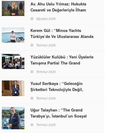
Av. Ahu Uslu Yılmaz: Hukukta
Cesareti ve Değerleriyle İlham
Veren Bir Başarı Hikâyesi Çizdi
Ağustos 2026
Kerem Gül : “Minoa Yachts
Türkiye’de Ve Uluslararası Alanda
Yaşam, Deneyim Ve Etkinlik
Temmuz 2026
Markası Olacak”
Yüzüklüler Kulübü : Yeni Üyelerle
Tanışma Partisi The Grand
Tarabya’da Gerçekleşti
Temmuz 2026
Yusuf Sertkaya : “Geleceğin
Şirketleri Teknolojiyle Değil,
İnsanla Kazanacak”
Temmuz 2026
Uğur Talayhan : “The Grand
Tarabya’yı, İstanbul’un Sosyal
Hayatına Yön Veren Bir
Temmuz 2026
Destinasyon Haline Getirmeyi
Hedefliyorum”