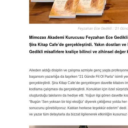
Feyzahan Ece Gedikli : ‘21 Günde 
Mimozax Akademi Kurucusu Feyzahan Ece Gedikli, “
Şira Kitap Cafe’de gerçekleştirdi. Yakın dostları v
Gedikli misafirlere kraliçe bilinci ve zihinsel değ
Aileden aldığı disiplin ve çalışma azmiyle genç yaşta profesyo
başarısını yazarlığa da taşırken “21 Günde Fit Ol Parla” isimli yen
gerçekleştirdi. Şira Kitap Cafe’de gerçekleşen davette kitabını i
kodlama çalışması da gerçekleştirdi. Konukları için özel sürprizl
oluşturduğu takılarını da hediye etti. Yoğun ilgi gören davette
“Bugün ‘Sen yoksan bir kişi eksiğiz’ diyerek çıktığımız yolda her
sonucunu görebiliyoruz. Katılan herkese teşekkür ederim” dedi. 
ve yazar tüm detaylarla da bizzat ilgilenerek etkinliğin kusursuz