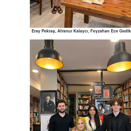
Eray Pektaş, Afranur Kalaycı, Feyzahan Ece Gedik