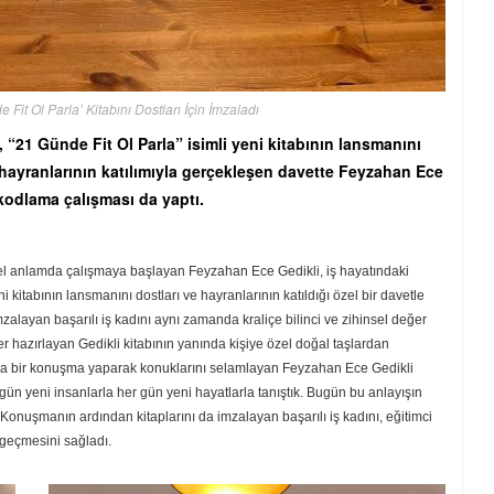
Fit Ol Parla’ Kitabını Dostları İçin İmzaladı
21 Günde Fit Ol Parla” isimli yeni kitabının lansmanını
e hayranlarının katılımıyla gerçekleşen davette Feyzahan Ece
er kodlama çalışması da yaptı.
nel anlamda çalışmaya başlayan Feyzahan Ece Gedikli, iş hayatındaki
i kitabının lansmanını dostları ve hayranlarının katıldığı özel bir davetle
mzalayan başarılı iş kadını aynı zamanda kraliçe bilinci ve zihinsel değer
er hazırlayan Gedikli kitabının yanında kişiye özel doğal taşlardan
 kısa bir konuşma yaparak konuklarını selamlayan Feyzahan Ece Gedikli
 gün yeni insanlarla her gün yeni hayatlarla tanıştık. Bugün bu anlayışın
Konuşmanın ardından kitaplarını da imzalayan başarılı iş kadını, eğitimci
 geçmesini sağladı.