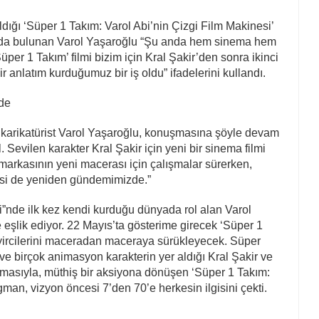
ldığı ‘Süper 1 Takım: Varol Abi’nin Çizgi Film Makinesi’
mada bulunan Varol Yaşaroğlu “Şu anda hem sinema hem
üper 1 Takım’ filmi bizim için Kral Şakir’den sonra ikinci
anlatım kurduğumuz bir iş oldu” ifadelerini kullandı.
zde
 karikatürist Varol Yaşaroğlu, konuşmasına şöyle devam
il. Sevilen karakter Kral Şakir için yeni bir sinema filmi
 markasının yeni macerası için çalışmalar sürerken,
ilesi de yeniden gündemimizde.”
i”nde ilk kez kendi kurduğu dünyada rol alan Varol
eşlik ediyor. 22 Mayıs’ta gösterime girecek ‘Süper 1
seyircilerini maceradan maceraya sürükleyecek. Süper
ve birçok animasyon karakterin yer aldığı Kral Şakir ve
tılmasıyla, müthiş bir aksiyona dönüşen ‘Süper 1 Takım:
gman, vizyon öncesi 7’den 70’e herkesin ilgisini çekti.