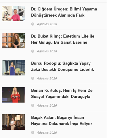
Dr. Çiğdem Üregen: Bilimi Yaşama
Dönüştürerek Alanında Fark
Yaratıyor
Ağustos 2026
Dr. Buket Kılınç: Estetium Life ile
Her Gülüşü Bir Sanat Eserine
Dönüştürüyor
Ağustos 2026
Burcu Rodoplu: Sağlıkta Yapay
Zekâ Destekli Dönüşüme Liderlik
Ediyor
Ağustos 2026
Benan Kurtuluş: Hem İş Hem De
Sosyal Yaşamındaki Duruşuyla
Kadınlara Rol Model Oldu
Ağustos 2026
Başak Aslan: Başarıyı İnsan
Hayatına Dokunarak İnşa Ediyor
Ağustos 2026