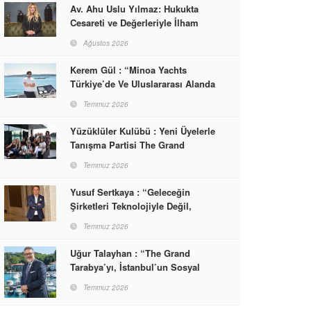
Av. Ahu Uslu Yılmaz: Hukukta
Cesareti ve Değerleriyle İlham
Veren Bir Başarı Hikâyesi Çizdi
Ağustos 2026
Kerem Gül : “Minoa Yachts
Türkiye’de Ve Uluslararası Alanda
Yaşam, Deneyim Ve Etkinlik
Temmuz 2026
Markası Olacak”
Yüzüklüler Kulübü : Yeni Üyelerle
Tanışma Partisi The Grand
Tarabya’da Gerçekleşti
Temmuz 2026
Yusuf Sertkaya : “Geleceğin
Şirketleri Teknolojiyle Değil,
İnsanla Kazanacak”
Temmuz 2026
Uğur Talayhan : “The Grand
Tarabya’yı, İstanbul’un Sosyal
Hayatına Yön Veren Bir
Temmuz 2026
Destinasyon Haline Getirmeyi
Hedefliyorum”