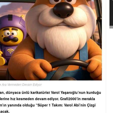
e Ara Vermeden Devam Ediyor
an, dünyaca ünlü karikatürist Varol Yaşaroğlu’nun kurduğu
lerine hız kesmeden devam ediyor. Grafi2000’in merakla
ım’ın yanında olduğu “Süper 1 Takım: Varol Abi’nin Çizgi
uşacak.