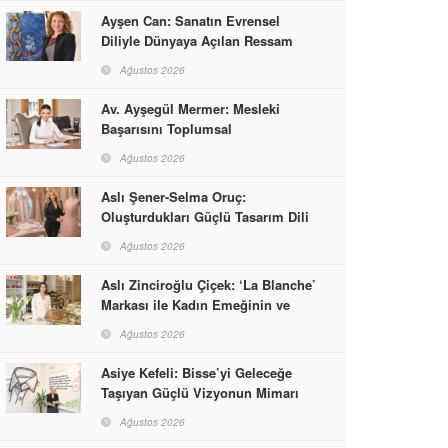
Ayşen Can: Sanatın Evrensel
Diliyle Dünyaya Açılan Ressam
Ağustos 2026
Av. Ayşegül Mermer: Mesleki
Başarısını Toplumsal
Sorumlulukla Güçlendirdi
Ağustos 2026
Aslı Şener-Selma Oruç:
Oluşturdukları Güçlü Tasarım Dili
ve Kusursuz El İşçiliğiyle Moda
Ağustos 2026
Dünyasına İmzalarını Attılar
Aslı Zinciroğlu Çiçek: ‘La Blanche’
Markası ile Kadın Emeğinin ve
Vizyonunun Neleri
Ağustos 2026
Başarabileceğinin En Güzel
Örneğini Sunuyor
Asiye Kefeli: Bisse’yi Geleceğe
Taşıyan Güçlü Vizyonun Mimarı
Ağustos 2026