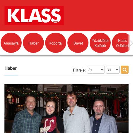
Yüzüklüler
Klass
Anasayfa
Haber
Röportaj
Davet
Kulübü
Ödülleri
Haber
Filtrele: