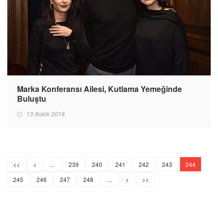
Marka Konferansı Ailesi, Kutlama Yemeğinde
Buluştu
13 Aralık 2018
<<
<
…
239
240
241
242
243
244
245
246
247
248
…
>
>>