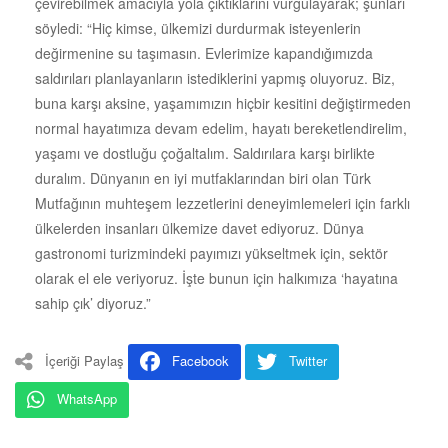
çevirebilmek amacıyla yola çıktıklarını vurgulayarak; şunları
söyledi: “Hiç kimse, ülkemizi durdurmak isteyenlerin
değirmenine su taşımasın. Evlerimize kapandığımızda
saldırıları planlayanların istediklerini yapmış oluyoruz. Biz,
buna karşı aksine, yaşamımızın hiçbir kesitini değiştirmeden
normal hayatımıza devam edelim, hayatı bereketlendirelim,
yaşamı ve dostluğu çoğaltalım. Saldırılara karşı birlikte
duralım. Dünyanın en iyi mutfaklarından biri olan Türk
Mutfağının muhteşem lezzetlerini deneyimlemeleri için farklı
ülkelerden insanları ülkemize davet ediyoruz. Dünya
gastronomi turizmindeki payımızı yükseltmek için, sektör
olarak el ele veriyoruz. İşte bunun için halkımıza ‘hayatına
sahip çık’ diyoruz.”
İçeriği Paylaş
Facebook
Twitter
WhatsApp