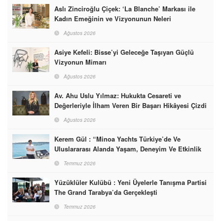
Aslı Zinciroğlu Çiçek: ‘La Blanche’ Markası ile
Kadın Emeğinin ve Vizyonunun Neleri
Başarabileceğinin En Güzel Örneğini Sunuyor
Ağustos 2026
Asiye Kefeli: Bisse’yi Geleceğe Taşıyan Güçlü
Vizyonun Mimarı
Ağustos 2026
Av. Ahu Uslu Yılmaz: Hukukta Cesareti ve
Değerleriyle İlham Veren Bir Başarı Hikâyesi Çizdi
Ağustos 2026
Kerem Gül : “Minoa Yachts Türkiye’de Ve
Uluslararası Alanda Yaşam, Deneyim Ve Etkinlik
Markası Olacak”
Temmuz 2026
Yüzüklüler Kulübü : Yeni Üyelerle Tanışma Partisi
The Grand Tarabya’da Gerçekleşti
Temmuz 2026