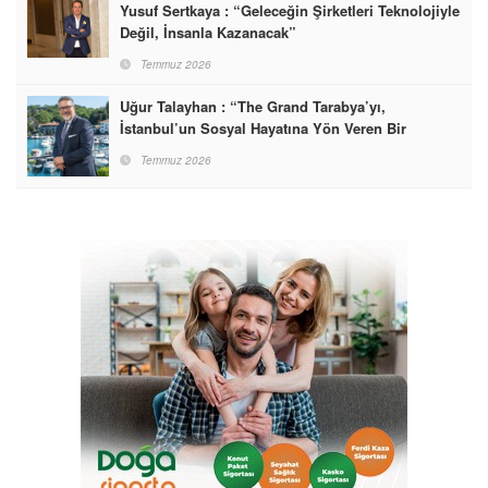
Yusuf Sertkaya : “Geleceğin Şirketleri Teknolojiyle
Değil, İnsanla Kazanacak”
Temmuz 2026
Uğur Talayhan : “The Grand Tarabya’yı,
İstanbul’un Sosyal Hayatına Yön Veren Bir
Destinasyon Haline Getirmeyi Hedefliyorum”
Temmuz 2026