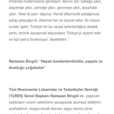
imkânları kullanmamız gerekiyor. Bunun için ‘sokağa çıkın,
alışverişe çıkın, yemeğe çıkın, gezmeye çıkın, seyahate
çıkın. Yeter ki çıkın’ diyoruz. Kendi ülkemizde sokağımıza
sahip çıkacağız ki, ülkemizi her yıl ziyaret eden 30 milyon
turiste ‘gelin, Türkiye’nin bu ulusal seferberliğine destek
verin, terörle savaşmak istiyorsanız Türkiye’yi ziyaret edin
ve bizi yalnız bırakmayın’ diyebilelim.”
Ramazan Bingöl: “
Hayatı bereketlendirelim, yaşamı ve
dostluğu çoğaltalım”
Tüm Restoranlar Lokantalar ve Tedarikçiler Derneği
(TüRES) Genel Başkanı Ramazan Bingöl
de, yaşanan
saldırıların turizm sektörüne yansıyacak olumsuz etkilerini
azaltabilme, oluşturulmak istenen algıyı olumlu yöne