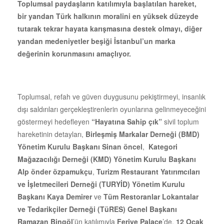
Toplumsal paydaşların katılımıyla başlatılan hareket,
bir yandan Türk halkının moralini en yüksek düzeyde
tutarak tekrar hayata karışmasına destek olmayı, diğer
yandan medeniyetler beşiği İstanbul’un marka
değerinin korunmasını amaçlıyor.
Toplumsal, refah ve güven duygusunu pekiştirmeyi, insanlık
dışı saldırıları gerçekleştirenlerin oyunlarına gelinmeyeceğini
göstermeyi hedefleyen
“Hayatına Sahip çık”
sivil toplum
hareketinin detayları,
Birleşmiş Markalar Derneği (BMD)
Yönetim Kurulu Başkanı Sinan öncel
,
Kategori
Mağazacılığı Derneği (KMD) Yönetim Kurulu Başkanı
Alp önder özpamukçu
,
Turizm Restaurant Yatırımcıları
ve İşletmecileri Derneği (TURYİD) Yönetim Kurulu
Başkanı Kaya Demirer
ve
Tüm Restoranlar Lokantalar
ve Tedarikçiler Derneği (TüRES) Genel Başkanı
Ramazan Bingöl
’ün katılımıyla
Feriye Palace
’de,
12 Ocak