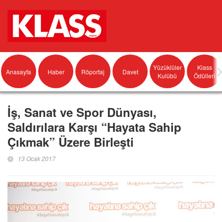
Yüzüklüler
Klass
Anasayfa
Haber
Röportaj
Davet
Kulübü
Ödülleri
İş, Sanat ve Spor Dünyası,
Saldırılara Karşı “Hayata Sahip
Çıkmak” Üzere Birleşti
13 Ocak 2017