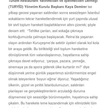
Turizm Restaurant Yatırımcıları ve İşletmecileri Derneği
(TURYİD) Yönetim Kurulu Başkanı Kaya Demirer
ise
yılbaşı gecesi yaşanan saldırıdan sonra sessizleşen İstanbul
sokaklarını tekrar hareketlendirmek için yurt çapında ulusal
bir sivil toplum hareketi başlattıklarının altını çizerek; şöyle
devam etti: “Tehlike çanları, asıl sokağa çıkmaya
korktuğumuzda çalmaya başlayacak. Reina’da yaşanan
olayın ardından Kuruçeşme’de sektör üyeleri olarak kol kola
bir araya geldik. Bu birlikteliği sivil toplum hareketine
dönüştürerek tüm vatandaşlarımızı, hayatlarına sahip
çıkmaya davet ediyoruz. ‘çarşıya, pazara, yemeğe,
sinemaya ya da spora giderek ülke kurtarılır mı?’ diye
düşünmek yerine günlük yaşantımızı sürdürmemize engel
olmak isteyenlere ‘boyun eğme’ diyoruz. Yaşadığımız
ülkenin, güzel ve pırıltılı İstanbulumuzun, saldırıları
planlayan ve gerçekleştirenlerin arzuladığı duruma
düşmemesi için sessizliğe bürünmeyelim, hayatımıza sahip
çıkalım. Bu harekete ivme kazandırmak için elimizdeki tüm