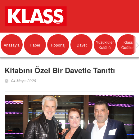
Yüzüklüler
Klass
Anasayfa
Haber
Röportaj
Davet
Kulübü
Ödülleri
Kitabını Özel Bir Davetle Tanıttı
04 Mayıs 2026