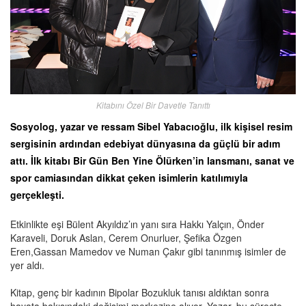
Kitabını Özel Bir Davetle Tanıttı
Sosyolog, yazar ve ressam Sibel Yabacıoğlu, ilk kişisel resim
sergisinin ardından edebiyat dünyasına da güçlü bir adım
attı. İlk kitabı Bir Gün Ben Yine Ölürken’in lansmanı, sanat ve
spor camiasından dikkat çeken isimlerin katılımıyla
gerçekleşti.
Etkinlikte eşi Bülent Akyıldız’ın yanı sıra Hakkı Yalçın, Önder
Karaveli, Doruk Aslan, Cerem Onurluer, Şefika Özgen
Eren,Gassan Mamedov ve Numan Çakır gibi tanınmış isimler de
yer aldı.
Kitap, genç bir kadının Bipolar Bozukluk tanısı aldıktan sonra
hayata bakışındaki değişimi merkezine alıyor. Yazar, bu süreçte