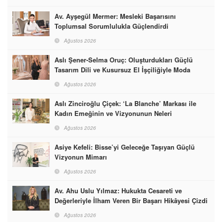
Av. Ayşegül Mermer: Mesleki Başarısını
Toplumsal Sorumlulukla Güçlendirdi
Ağustos 2026
Aslı Şener-Selma Oruç: Oluşturdukları Güçlü
Tasarım Dili ve Kusursuz El İşçiliğiyle Moda
Dünyasına İmzalarını Attılar
Ağustos 2026
Aslı Zinciroğlu Çiçek: ‘La Blanche’ Markası ile
Kadın Emeğinin ve Vizyonunun Neleri
Başarabileceğinin En Güzel Örneğini Sunuyor
Ağustos 2026
Asiye Kefeli: Bisse’yi Geleceğe Taşıyan Güçlü
Vizyonun Mimarı
Ağustos 2026
Av. Ahu Uslu Yılmaz: Hukukta Cesareti ve
Değerleriyle İlham Veren Bir Başarı Hikâyesi Çizdi
Ağustos 2026