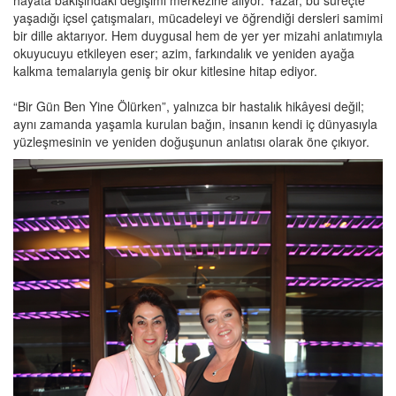
yaşadığı içsel çatışmaları, mücadeleyi ve öğrendiği dersleri samimi
bir dille aktarıyor. Hem duygusal hem de yer yer mizahi anlatımıyla
okuyucuyu etkileyen eser; azim, farkındalık ve yeniden ayağa
kalkma temalarıyla geniş bir okur kitlesine hitap ediyor.
“Bir Gün Ben Yine Ölürken”, yalnızca bir hastalık hikâyesi değil;
aynı zamanda yaşamla kurulan bağın, insanın kendi iç dünyasıyla
yüzleşmesinin ve yeniden doğuşunun anlatısı olarak öne çıkıyor.