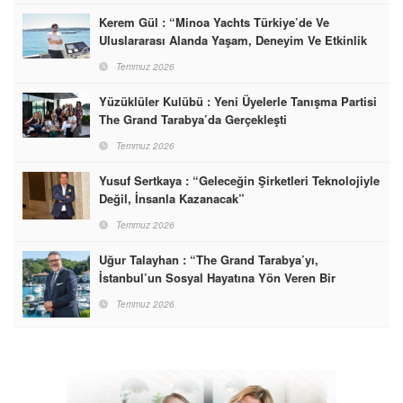
Kerem Gül : “Minoa Yachts Türkiye’de Ve
Uluslararası Alanda Yaşam, Deneyim Ve Etkinlik
Markası Olacak”
Temmuz 2026
Yüzüklüler Kulübü : Yeni Üyelerle Tanışma Partisi
The Grand Tarabya’da Gerçekleşti
Temmuz 2026
Yusuf Sertkaya : “Geleceğin Şirketleri Teknolojiyle
Değil, İnsanla Kazanacak”
Temmuz 2026
Uğur Talayhan : “The Grand Tarabya’yı,
İstanbul’un Sosyal Hayatına Yön Veren Bir
Destinasyon Haline Getirmeyi Hedefliyorum”
Temmuz 2026