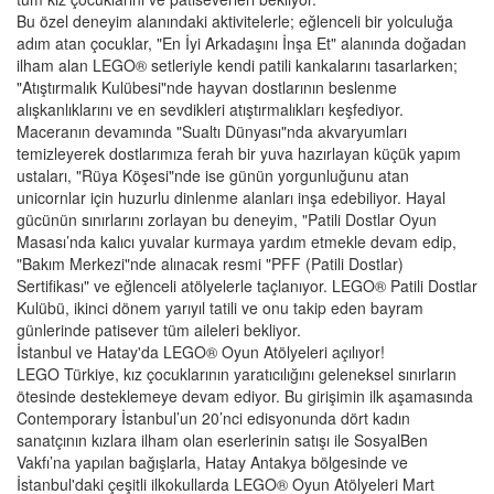
Bu özel deneyim alanındaki aktivitelerle; eğlenceli bir yolculuğa
adım atan çocuklar, "En İyi Arkadaşını İnşa Et" alanında doğadan
ilham alan LEGO® setleriyle kendi patili kankalarını tasarlarken;
"Atıştırmalık Kulübesi"nde hayvan dostlarının beslenme
alışkanlıklarını ve en sevdikleri atıştırmalıkları keşfediyor.
Maceranın devamında "Sualtı Dünyası"nda akvaryumları
temizleyerek dostlarımıza ferah bir yuva hazırlayan küçük yapım
ustaları, "Rüya Köşesi"nde ise günün yorgunluğunu atan
unicornlar için huzurlu dinlenme alanları inşa edebiliyor. Hayal
gücünün sınırlarını zorlayan bu deneyim, "Patili Dostlar Oyun
Masası’nda kalıcı yuvalar kurmaya yardım etmekle devam edip,
"Bakım Merkezi"nde alınacak resmi "PFF (Patili Dostlar)
Sertifikası" ve eğlenceli atölyelerle taçlanıyor. LEGO® Patili Dostlar
Kulübü, ikinci dönem yarıyıl tatili ve onu takip eden bayram
günlerinde patisever tüm aileleri bekliyor.
İstanbul ve Hatay'da LEGO® Oyun Atölyeleri açılıyor!
LEGO Türkiye, kız çocuklarının yaratıcılığını geleneksel sınırların
ötesinde desteklemeye devam ediyor. Bu girişimin ilk aşamasında
Contemporary İstanbul’un 20’nci edisyonunda dört kadın
sanatçının kızlara ilham olan eserlerinin satışı ile SosyalBen
Vakfı’na yapılan bağışlarla, Hatay Antakya bölgesinde ve
İstanbul'daki çeşitli ilkokullarda LEGO® Oyun Atölyeleri Mart