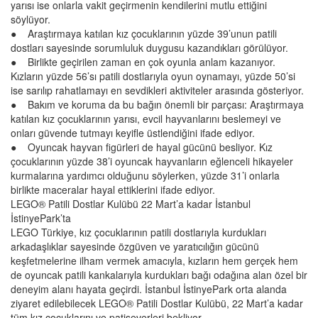
yarısı ise onlarla vakit geçirmenin kendilerini mutlu ettiğini
söylüyor.
● Araştırmaya katılan kız çocuklarının yüzde 39’unun patili
dostları sayesinde sorumluluk duygusu kazandıkları görülüyor.
● Birlikte geçirilen zaman en çok oyunla anlam kazanıyor.
Kızların yüzde 56’sı patili dostlarıyla oyun oynamayı, yüzde 50’si
ise sarılıp rahatlamayı en sevdikleri aktiviteler arasında gösteriyor.
● Bakım ve koruma da bu bağın önemli bir parçası: Araştırmaya
katılan kız çocuklarının yarısı, evcil hayvanlarını beslemeyi ve
onları güvende tutmayı keyifle üstlendiğini ifade ediyor.
● Oyuncak hayvan figürleri de hayal gücünü besliyor. Kız
çocuklarının yüzde 38’i oyuncak hayvanların eğlenceli hikayeler
kurmalarına yardımcı olduğunu söylerken, yüzde 31’i onlarla
birlikte maceralar hayal ettiklerini ifade ediyor.
LEGO® Patili Dostlar Kulübü 22 Mart’a kadar İstanbul
İstinyePark’ta
LEGO Türkiye, kız çocuklarının patili dostlarıyla kurdukları
arkadaşlıklar sayesinde özgüven ve yaratıcılığın gücünü
keşfetmelerine ilham vermek amacıyla, kızların hem gerçek hem
de oyuncak patili kankalarıyla kurdukları bağı odağına alan özel bir
deneyim alanı hayata geçirdi. İstanbul İstinyePark orta alanda
ziyaret edilebilecek LEGO® Patili Dostlar Kulübü, 22 Mart’a kadar
tüm kız çocuklarını ve patiseverleri bekliyor.