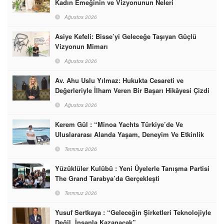
Kadın Emeğinin ve Vizyonunun Neleri
Başarabileceğinin En Güzel Örneğini Sunuyor
Ağustos 2026
Asiye Kefeli: Bisse’yi Geleceğe Taşıyan Güçlü
Vizyonun Mimarı
Ağustos 2026
Av. Ahu Uslu Yılmaz: Hukukta Cesareti ve
Değerleriyle İlham Veren Bir Başarı Hikâyesi Çizdi
Ağustos 2026
Kerem Gül : “Minoa Yachts Türkiye’de Ve
Uluslararası Alanda Yaşam, Deneyim Ve Etkinlik
Markası Olacak”
Temmuz 2026
Yüzüklüler Kulübü : Yeni Üyelerle Tanışma Partisi
The Grand Tarabya’da Gerçekleşti
Temmuz 2026
Yusuf Sertkaya : “Geleceğin Şirketleri Teknolojiyle
Değil, İnsanla Kazanacak”