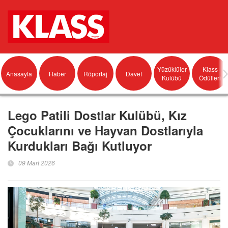
Yüzüklüler
Klass
Anasayfa
Haber
Röportaj
Davet
Kulübü
Ödülleri
Lego Patili Dostlar Kulübü, Kız
Çocuklarını ve Hayvan Dostlarıyla
Kurdukları Bağı Kutluyor
09 Mart 2026