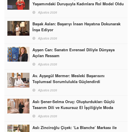
Yaşamındaki Duruşuyla Kadınlara Rol Model Oldu
Ağustos 2026
Başak Aslan: Başarıyı İnsan Hayatına Dokunarak
İnşa Ediyor
Ağustos 2026
Ayşen Can: Sanatın Evrensel Diliyle Dünyaya
Açılan Ressam
Ağustos 2026
Av. Ayşegül Mermer: Mesleki Başarısını
Toplumsal Sorumlulukla Güçlendirdi
Ağustos 2026
Aslı Şener-Selma Oruç: Oluşturdukları Güçlü
Tasarım Dili ve Kusursuz El İşçiliğiyle Moda
Dünyasına İmzalarını Attılar
Ağustos 2026
Aslı Zinciroğlu Çiçek: ‘La Blanche’ Markası ile