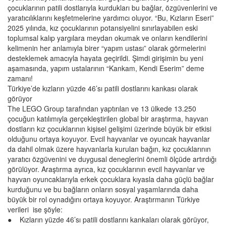
çocuklarının patili dostlarıyla kurdukları bu bağlar, özgüvenlerini ve
yaratıcılıklarını keşfetmelerine yardımcı oluyor. “Bu, Kızların Eseri”
2025 yılında, kız çocuklarının potansiyelini sınırlayabilen eski
toplumsal kalıp yargılara meydan okumak ve onların kendilerini
kelimenin her anlamıyla birer “yapım ustası” olarak görmelerini
desteklemek amacıyla hayata geçirildi. Şimdi girişimin bu yeni
aşamasında, yapım ustalarının “Kankam, Kendi Eserim” deme
zamanı!
Türkiye’de kızların yüzde 46’sı patili dostlarını kankası olarak
görüyor
The LEGO Group tarafından yaptırılan ve 13 ülkede 13.250
çocuğun katılımıyla gerçekleştirilen global bir araştırma, hayvan
dostların kız çocuklarının kişisel gelişimi üzerinde büyük bir etkisi
olduğunu ortaya koyuyor. Evcil hayvanlar ve oyuncak hayvanlar
da dahil olmak üzere hayvanlarla kurulan bağın, kız çocuklarının
yaratıcı özgüvenini ve duygusal deneglerini önemli ölçüde artırdığı
görülüyor. Araştırma ayrıca, kız çocuklarının evcil hayvanlar ve
hayvan oyuncaklarıyla erkek çocuklara kıyasla daha güçlü bağlar
kurduğunu ve bu bağların onların sosyal yaşamlarında daha
büyük bir rol oynadığını ortaya koyuyor. Araştırmanın Türkiye
verileri ise şöyle:
● Kızların yüzde 46’sı patili dostlarını kankaları olarak görüyor,