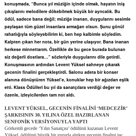
konuşmada, “Bunca yıl müziğin içinde olmak, hayatın iniş
çıkışlarını melodilere dökebilmek büyük bir ayrıcalık. Bu
ödül, sadece bana değil; müziğe inanan, duygularını sesimle
paylaşan tüm güzel insanlara armağan olsun. Şunu gönül
rahatlığıyla söyleyebilirim ki, ben hep kalbimle söyledim.
Kalpten çıkan her nota, bir gün yerine ulaşıyor. Bana inanan
herkese minnettarım. Özellikle de bu gece burada bulunan
siz değerli dostlara…” sözleriyle duygularını dile getirdi.
Konuşmasının ardından Levent Yüksel sahneye çıkarak
gecenin finalini gerçekleştirdi. Salonu adeta bir konser
alanına dönüştüren Yüksel’e, konuklar hep bir ağızdan eşlik
etti. Klass Ödülleri bu yıl da sanatçılara verdiği değer ve
özenle, izleyicilerden tam not aldı.
LEVENT YÜKSEL, GECENİN FİNALİNİ ‘MEDCEZİR’
ŞARKISININ 30. YILINA ÖZEL HAZIRLANAN
SENFONİK VERSİYONUYLA YAPTI
Görkemli gecede ‘Yılın Sanatçısı’ ödülünü kazanan Levent
Yüksel, ödülünü büyük bir gururla alırken gecenin finalini ise