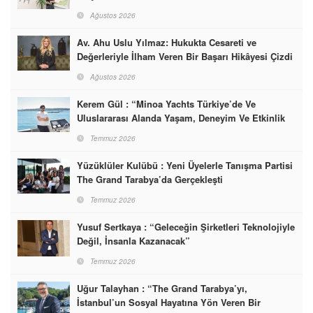
Ağustos 2026
Av. Ahu Uslu Yılmaz: Hukukta Cesareti ve
Değerleriyle İlham Veren Bir Başarı Hikâyesi Çizdi
Ağustos 2026
Kerem Gül : “Minoa Yachts Türkiye’de Ve
Uluslararası Alanda Yaşam, Deneyim Ve Etkinlik
Markası Olacak”
Temmuz 2026
Yüzüklüler Kulübü : Yeni Üyelerle Tanışma Partisi
The Grand Tarabya’da Gerçekleşti
Temmuz 2026
Yusuf Sertkaya : “Geleceğin Şirketleri Teknolojiyle
Değil, İnsanla Kazanacak”
Temmuz 2026
Uğur Talayhan : “The Grand Tarabya’yı,
İstanbul’un Sosyal Hayatına Yön Veren Bir