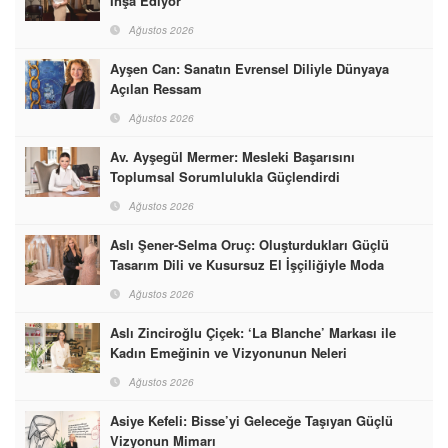
İnşa Ediyor
Ağustos 2026
Ayşen Can: Sanatın Evrensel Diliyle Dünyaya
Açılan Ressam
Ağustos 2026
Av. Ayşegül Mermer: Mesleki Başarısını
Toplumsal Sorumlulukla Güçlendirdi
Ağustos 2026
Aslı Şener-Selma Oruç: Oluşturdukları Güçlü
Tasarım Dili ve Kusursuz El İşçiliğiyle Moda
Dünyasına İmzalarını Attılar
Ağustos 2026
Aslı Zinciroğlu Çiçek: ‘La Blanche’ Markası ile
Kadın Emeğinin ve Vizyonunun Neleri
Başarabileceğinin En Güzel Örneğini Sunuyor
Ağustos 2026
Asiye Kefeli: Bisse’yi Geleceğe Taşıyan Güçlü
Vizyonun Mimarı