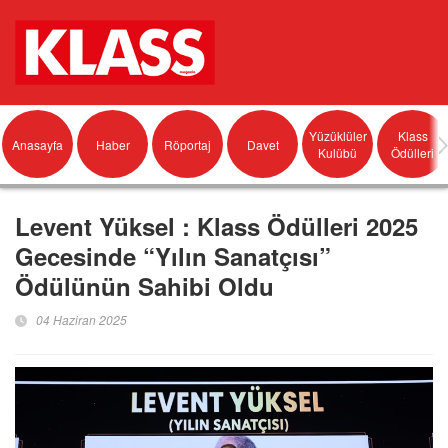
Yüzüklüler
Klass
Anasayfa
Haber
Röportaj
Davet
Kulübü
Ödülleri
Levent Yüksel : Klass Ödülleri 2025
Gecesinde “Yılın Sanatçısı”
Ödülünün Sahibi Oldu
04 Haziran 2025