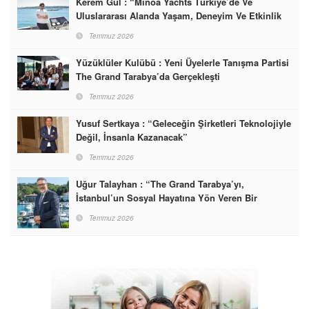
Kerem Gül : “Minoa Yachts Türkiye’de Ve
Uluslararası Alanda Yaşam, Deneyim Ve Etkinlik
Markası Olacak”
Temmuz 2026
Yüzüklüler Kulübü : Yeni Üyelerle Tanışma Partisi
The Grand Tarabya’da Gerçekleşti
Temmuz 2026
Yusuf Sertkaya : “Geleceğin Şirketleri Teknolojiyle
Değil, İnsanla Kazanacak”
Temmuz 2026
Uğur Talayhan : “The Grand Tarabya’yı,
İstanbul’un Sosyal Hayatına Yön Veren Bir
Destinasyon Haline Getirmeyi Hedefliyorum”
Temmuz 2026