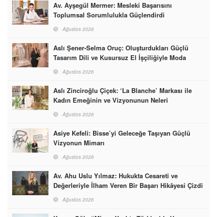
Av. Ayşegül Mermer: Mesleki Başarısını
Toplumsal Sorumlulukla Güçlendirdi
Ağustos 2026
Aslı Şener-Selma Oruç: Oluşturdukları Güçlü
Tasarım Dili ve Kusursuz El İşçiliğiyle Moda
Dünyasına İmzalarını Attılar
Ağustos 2026
Aslı Zinciroğlu Çiçek: ‘La Blanche’ Markası ile
Kadın Emeğinin ve Vizyonunun Neleri
Başarabileceğinin En Güzel Örneğini Sunuyor
Ağustos 2026
Asiye Kefeli: Bisse’yi Geleceğe Taşıyan Güçlü
Vizyonun Mimarı
Ağustos 2026
Av. Ahu Uslu Yılmaz: Hukukta Cesareti ve
Değerleriyle İlham Veren Bir Başarı Hikâyesi Çizdi
Ağustos 2026