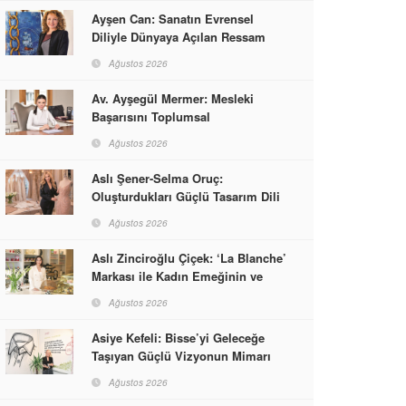
Ayşen Can: Sanatın Evrensel
Diliyle Dünyaya Açılan Ressam
Ağustos 2026
Av. Ayşegül Mermer: Mesleki
Başarısını Toplumsal
Sorumlulukla Güçlendirdi
Ağustos 2026
Aslı Şener-Selma Oruç:
Oluşturdukları Güçlü Tasarım Dili
ve Kusursuz El İşçiliğiyle Moda
Ağustos 2026
Dünyasına İmzalarını Attılar
Aslı Zinciroğlu Çiçek: ‘La Blanche’
Markası ile Kadın Emeğinin ve
Vizyonunun Neleri
Ağustos 2026
Başarabileceğinin En Güzel
Örneğini Sunuyor
Asiye Kefeli: Bisse’yi Geleceğe
Taşıyan Güçlü Vizyonun Mimarı
Ağustos 2026