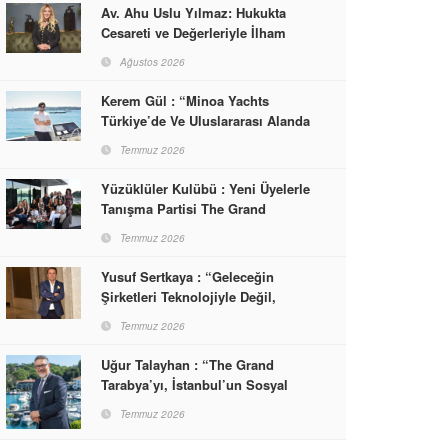
Av. Ahu Uslu Yılmaz: Hukukta
Cesareti ve Değerleriyle İlham
Veren Bir Başarı Hikâyesi Çizdi
Ağustos 2026
Kerem Gül : “Minoa Yachts
Türkiye’de Ve Uluslararası Alanda
Yaşam, Deneyim Ve Etkinlik
Temmuz 2026
Markası Olacak”
Yüzüklüler Kulübü : Yeni Üyelerle
Tanışma Partisi The Grand
Tarabya’da Gerçekleşti
Temmuz 2026
Yusuf Sertkaya : “Geleceğin
Şirketleri Teknolojiyle Değil,
İnsanla Kazanacak”
Temmuz 2026
Uğur Talayhan : “The Grand
Tarabya’yı, İstanbul’un Sosyal
Hayatına Yön Veren Bir
Temmuz 2026
Destinasyon Haline Getirmeyi
Hedefliyorum”