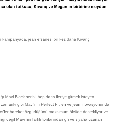
sa olan tutkusu, Kıvanç ve Megan’ın birbirine meydan
an kampanyada, jean efsanesi bir kez daha Kıvanç
ığı Mavi Black serisi, hep daha ileriye gitmek isteyen
er zamanki gibi Mavi'nin Perfect Fit’leri ve jean inovasyonunda
ans'ler hareket özgürlüğünü maksimum ölçüde destekliyor ve
gi değil Mavi’nin farklı tonlarından gri ve siyaha uzanan