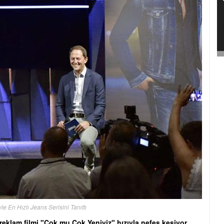
le En Hızlı Jeans Serisini Tanıttı
reklam filmi "Çok mu Çok Yeniyiz" hızıyla nefes kesiyor.