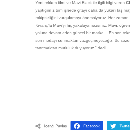
Yeni reklam filmi ve Mavi Black ile ilgili bilgi veren
C
yaptığımız tüm işlerde çıtayı daha da yukarı taşıma
rakipsizliğini vurgulamayı önemsiyoruz. Her zaman 
Kıvanç’la Mavi’yi hiç yakalayamazsınız. Mavi; öğre
yoluna devam eden güncel bir marka… En son teknol
son modayı sunmaktan vazgeçmeyeceğiz. Bu sezon da K
tanıtmaktan mutluluk duyuyoruz.” dedi.
İçeriği Paylaş
Facebook
Twitte