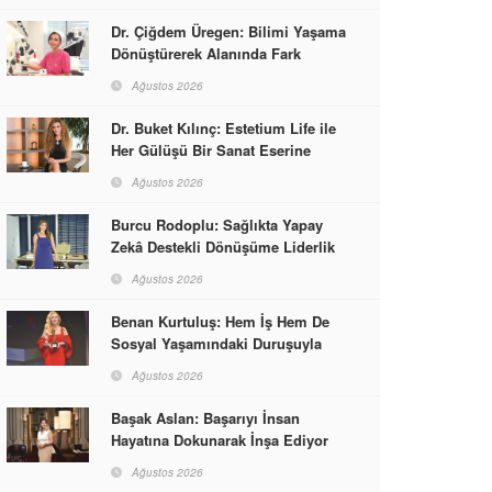
Dr. Çiğdem Üregen: Bilimi Yaşama
Dönüştürerek Alanında Fark
Yaratıyor
Ağustos 2026
Dr. Buket Kılınç: Estetium Life ile
Her Gülüşü Bir Sanat Eserine
Dönüştürüyor
Ağustos 2026
Burcu Rodoplu: Sağlıkta Yapay
Zekâ Destekli Dönüşüme Liderlik
Ediyor
Ağustos 2026
Benan Kurtuluş: Hem İş Hem De
Sosyal Yaşamındaki Duruşuyla
Kadınlara Rol Model Oldu
Ağustos 2026
Başak Aslan: Başarıyı İnsan
Hayatına Dokunarak İnşa Ediyor
Ağustos 2026