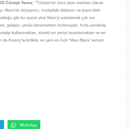
EO Cüneyt Yavuz
, “Türkiye’nin öncü jean markası olarak
yı, Mavi’nin dünyasını, modadaki iddiasını ve jeans’deki
olduğu gibi bu sezon yine Mavi’yi yakalamak çok zor.
nen, gelişen, yeniyi denemekten korkmayan, hızla yenilenip
ojiyi kullanmaktan, sürekli en yeniyi tasarlamaktan ve en
ıvanç’la birlikte, en yeni en hızlı ‘Mavi Black’ serisini
r
WhatsApp