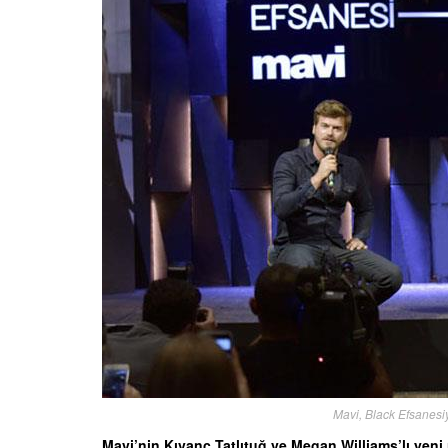
Mavi, Black Efsanesiy
Mavi’nin Kıvanç Tatlıtuğ ve Megan Williams’lı yeni 