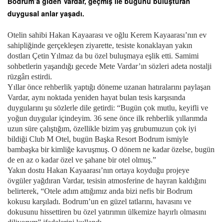
Bodrum’a giden Vardar, geçmiş ile bugünü buluşturan
duygusal anlar yaşadı.
Otelin sahibi Hakan Kayaarası ve oğlu Kerem Kayaarası’nın ev
sahipliğinde gerçekleşen ziyarette, tesiste konaklayan yakın
dostları Çetin Yılmaz da bu özel buluşmaya eşlik etti. Samimi
sohbetlerin yaşandığı gecede Mete Vardar’ın sözleri adeta nostalji
rüzgârı estirdi.
Yıllar önce rehberlik yaptığı döneme uzanan hatıralarını paylaşan
Vardar, aynı noktada yeniden hayat bulan tesis karşısında
duygularını şu sözlerle dile getirdi: “Bugün çok mutlu, keyifli ve
yoğun duygular içindeyim. 36 sene önce ilk rehberlik yıllarımda
uzun süre çalıştığım, özellikle bizim yaş grubumuzun çok iyi
bildiği Club M Otel, bugün Başka Resort Bodrum ismiyle
bambaşka bir kimliğe kavuşmuş. O dönem ne kadar özelse, bugün
de en az o kadar özel ve şahane bir otel olmuş.”
Yakın dostu Hakan Kayaarası’nın ortaya koyduğu projeye
övgüler yağdıran Vardar, tesisin atmosferine de hayran kaldığını
belirterek, “Otele adım attığımız anda bizi nefis bir Bodrum
kokusu karşıladı. Bodrum’un en güzel tatlarını, havasını ve
dokusunu hissettiren bu özel yatırımın ülkemize hayırlı olmasını