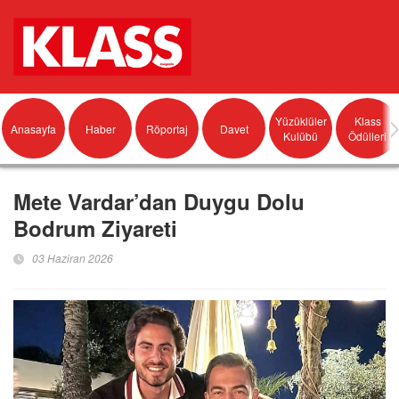
Yüzüklüler
Klass
Anasayfa
Haber
Röportaj
Davet
Kulübü
Ödülleri
Mete Vardar’dan Duygu Dolu
Bodrum Ziyareti
03 Haziran 2026