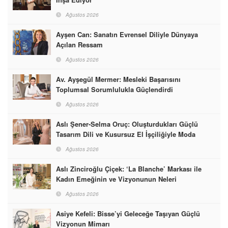
Ağustos 2026
Ayşen Can: Sanatın Evrensel Diliyle Dünyaya
Açılan Ressam
Ağustos 2026
Av. Ayşegül Mermer: Mesleki Başarısını
Toplumsal Sorumlulukla Güçlendirdi
Ağustos 2026
Aslı Şener-Selma Oruç: Oluşturdukları Güçlü
Tasarım Dili ve Kusursuz El İşçiliğiyle Moda
Dünyasına İmzalarını Attılar
Ağustos 2026
Aslı Zinciroğlu Çiçek: ‘La Blanche’ Markası ile
Kadın Emeğinin ve Vizyonunun Neleri
Başarabileceğinin En Güzel Örneğini Sunuyor
Ağustos 2026
Asiye Kefeli: Bisse’yi Geleceğe Taşıyan Güçlü
Vizyonun Mimarı