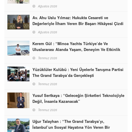
Ağustos 2026
Av. Ahu Uslu Yılmaz: Hukukta Cesareti ve
Değerleriyle İlham Veren Bir Başarı Hikâyesi Çizdi
Ağustos 2026
Kerem Gül : “Minoa Yachts Türkiye’de Ve
Uluslararası Alanda Yaşam, Deneyim Ve Etkinlik
Markası Olacak”
Temmuz 2026
Yüzüklüler Kulübü : Yeni Üyelerle Tanışma Partisi
The Grand Tarabya’da Gerçekleşti
Temmuz 2026
Yusuf Sertkaya : “Geleceğin Şirketleri Teknolojiyle
Değil, İnsanla Kazanacak”
Temmuz 2026
Uğur Talayhan : “The Grand Tarabya’yı,
İstanbul’un Sosyal Hayatına Yön Veren Bir