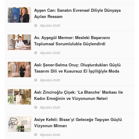
Ayşen Can: Sanatın Evrensel Diliyle Dünyaya
Açılan Ressam
Ağustos 2026
Av. Ayşegül Mermer: Mesleki Başarısını
Toplumsal Sorumlulukla Güçlendirdi
Ağustos 2026
Aslı Şener-Selma Oruç: Oluşturdukları Güçlü
Tasarım Dili ve Kusursuz El İşçiliğiyle Moda
Dünyasına İmzalarını Attılar
Ağustos 2026
Aslı Zinciroğlu Çiçek: ‘La Blanche’ Markası ile
Kadın Emeğinin ve Vizyonunun Neleri
Başarabileceğinin En Güzel Örneğini Sunuyor
Ağustos 2026
Asiye Kefeli: Bisse’yi Geleceğe Taşıyan Güçlü
Vizyonun Mimarı
Ağustos 2026