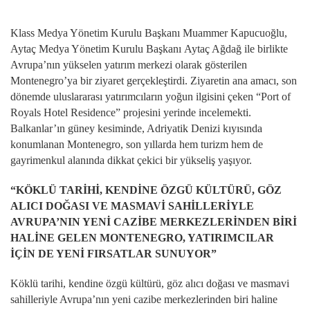
Klass Medya Yönetim Kurulu Başkanı Muammer Kapucuoğlu,
Aytaç Medya Yönetim Kurulu Başkanı
Aytaç Ağdağ ile birlikte
Avrupa’nın yükselen yatırım merkezi olarak gösterilen
Montenegro’ya bir ziyaret gerçekleştirdi. Ziyaretin ana amacı, son
dönemde uluslararası yatırımcıların yoğun ilgisini çeken “Port of
Royals Hotel Residence” projesini yerinde incelemekti.
Balkanlar’ın güney kesiminde, Adriyatik Denizi kıyısında
konumlanan Montenegro, son yıllarda hem turizm hem de
gayrimenkul alanında dikkat çekici bir yükseliş yaşıyor.
“KÖKLÜ TARİHİ, KENDİNE ÖZGÜ KÜLTÜRÜ, GÖZ
ALICI DOĞASI VE MASMAVİ SAHİLLERİYLE
AVRUPA’NIN YENİ CAZİBE MERKEZLERİNDEN BİRİ
HALİNE GELEN MONTENEGRO, YATIRIMCILAR
İÇİN DE YENİ FIRSATLAR SUNUYOR”
Köklü tarihi, kendine özgü kültürü, göz alıcı doğası ve masmavi
sahilleriyle Avrupa’nın yeni cazibe merkezlerinden biri haline