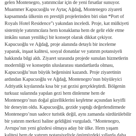
gelen Montenegro, yatırımcılar için de yeni fırsatlar sunuyor.
Muammer Kapucuoğlu ve Aytaç Ağdağ, Montenegro ziyareti
kapsamında ülkenin en prestijli projelerinden biri olan
“
Port of
Royals Hotel Residence”ı
yakından inceledi. Proje, kat mülkiyeti
sistemiyle yatırımcılara hem konaklama hem de gelir elde etme
imkânı sunan yenilikçi bir konsept olarak dikkat çekiyor.
Kapucuoğlu ve Ağdağ, proje alanında detaylı bir inceleme
yaparak, inşaat kalitesi, sosyal donatılar ve yatırım potansiyeli
hakkında bilgi aldı. Ziyaret sırasında projede sunulan hizmetlerin
modernliği ve konseptin uluslararası standartlarda olması,
Kapucuoğlu’nun büyük beğenisini kazandı. Proje ziyaretinin
ardından Kapucuoğlu ve Ağdağ, Montenegro’nun büyüleyici
Adriyatik kıyılarında kısa bir yat gezisi gerçekleştirdi. Bölgenin
turkuaz sularında yapılan gezi hem dinlenme hem de
Montenegro’nun doğal güzelliklerini keşfetme açısından keyifli
bir deneyim oldu. Kapucuoğlu, gezide yaptığı değerlendirmede
Montenegro’nun sadece turistik değil, aynı zamanda sürdürülebilir
bir yatırım merkezi haline geldiğini vurguladı. “Montenegro,
Avrupa’nın yeni gözdesi olmaya aday bir ülke. Hem yaşam
kalitesi hem de yatırım potansiyeliyle önümüzdeki yıllarda daha