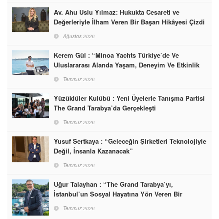
Av. Ahu Uslu Yılmaz: Hukukta Cesareti ve
Değerleriyle İlham Veren Bir Başarı Hikâyesi Çizdi
Ağustos 2026
Kerem Gül : “Minoa Yachts Türkiye’de Ve
Uluslararası Alanda Yaşam, Deneyim Ve Etkinlik
Markası Olacak”
Temmuz 2026
Yüzüklüler Kulübü : Yeni Üyelerle Tanışma Partisi
The Grand Tarabya’da Gerçekleşti
Temmuz 2026
Yusuf Sertkaya : “Geleceğin Şirketleri Teknolojiyle
Değil, İnsanla Kazanacak”
Temmuz 2026
Uğur Talayhan : “The Grand Tarabya’yı,
İstanbul’un Sosyal Hayatına Yön Veren Bir
Destinasyon Haline Getirmeyi Hedefliyorum”
Temmuz 2026