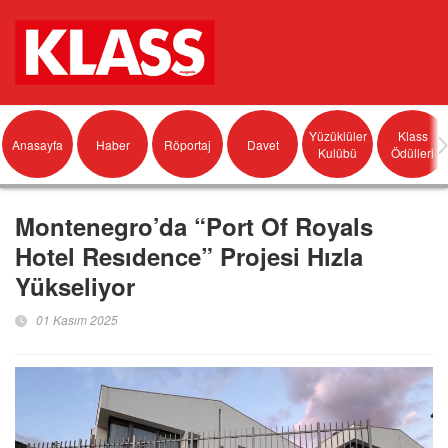
Yüzüklüler
Klass
Anasayfa
Haber
Röportaj
Davet
Kulübü
Ödülleri
Montenegro’da “Port Of Royals
Hotel Resıdence” Projesi Hızla
Yükseliyor
01 Kasım 2025