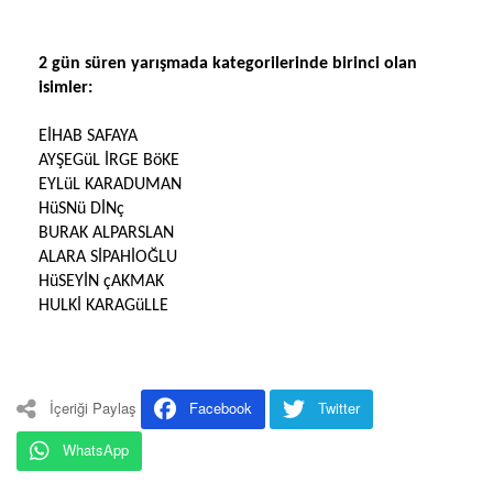
2 gün süren yarışmada kategorilerinde birinci olan
isimler:
EİHAB SAFAYA
AYŞEGüL İRGE BöKE
EYLüL KARADUMAN
HüSNü DİNç
BURAK ALPARSLAN
ALARA SİPAHİOĞLU
HüSEYİN çAKMAK
HULKİ KARAGüLLE
İçeriği Paylaş
Facebook
Twitter
WhatsApp