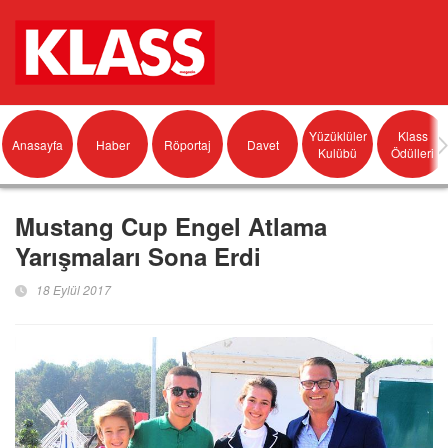
Yüzüklüler
Klass
Anasayfa
Haber
Röportaj
Davet
Kulübü
Ödülleri
Mustang Cup Engel Atlama
Yarışmaları Sona Erdi
18 Eylül 2017