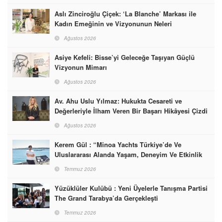
Aslı Zinciroğlu Çiçek: ‘La Blanche’ Markası ile
Kadın Emeğinin ve Vizyonunun Neleri
Başarabileceğinin En Güzel Örneğini Sunuyor
Ağustos 2026
Asiye Kefeli: Bisse’yi Geleceğe Taşıyan Güçlü
Vizyonun Mimarı
Ağustos 2026
Av. Ahu Uslu Yılmaz: Hukukta Cesareti ve
Değerleriyle İlham Veren Bir Başarı Hikâyesi Çizdi
Ağustos 2026
Kerem Gül : “Minoa Yachts Türkiye’de Ve
Uluslararası Alanda Yaşam, Deneyim Ve Etkinlik
Markası Olacak”
Temmuz 2026
Yüzüklüler Kulübü : Yeni Üyelerle Tanışma Partisi
The Grand Tarabya’da Gerçekleşti
Temmuz 2026