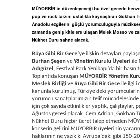
MÜYORBİR’in düzenleyeceği bu özel gecede benzers
pop ve rock tarzını ustalıkla kaynaştıran Gökhan
Anadolu ezgilerini güçlü yorumculuğuyla müziksever
zamanda geniş kitlelere ulaşan Melek Mosso ve za
Nükhet Duru sahne alacak.
Rüya Gibi Bir Gece
’ye ilişkin detayları payl
Burhan Şeşen
ve
Yönetim Kurulu Üyeleri
ile
Adıgüzel
, Festival Park Yenikapı’da bir basın t
Toplantıda konuşan
MÜYORBİR Yönetim Kurul
Meslek Birliği
ve
Rüya Gibi Bir Gece
ile ilgil
kanunla kurulmuş, Türkiye’deki yorumcuların hak
yorumcu sanatçılarımızın telif mücadelesinde 
için çok sayıda etkinlikler yaptık, çalıştaylar,
Ağustos gecesi olacak. Cem Adrian, Gökhan 
Nükhet Duru hiçbir ücret talep etmeden MÜYOR
konserin gelirini MÜYORBİR üyelerinin yararı
haklarının ne yazık ki Avrupa’daki gibi 150-2