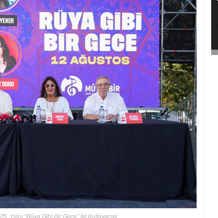
25. Yılını “Rüya Gibi Bir Gece” İle Kutlayacak