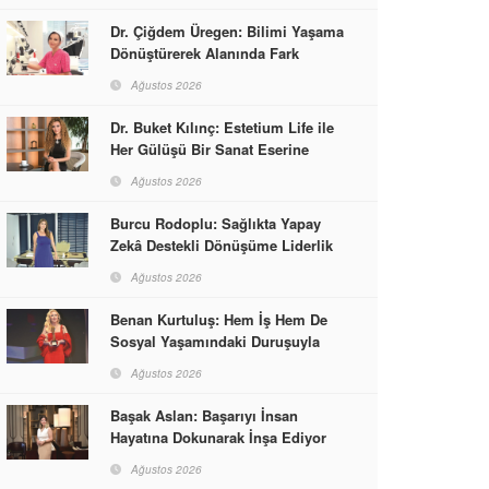
Dr. Çiğdem Üregen: Bilimi Yaşama
Dönüştürerek Alanında Fark
Yaratıyor
Ağustos 2026
Dr. Buket Kılınç: Estetium Life ile
Her Gülüşü Bir Sanat Eserine
Dönüştürüyor
Ağustos 2026
Burcu Rodoplu: Sağlıkta Yapay
Zekâ Destekli Dönüşüme Liderlik
Ediyor
Ağustos 2026
Benan Kurtuluş: Hem İş Hem De
Sosyal Yaşamındaki Duruşuyla
Kadınlara Rol Model Oldu
Ağustos 2026
Başak Aslan: Başarıyı İnsan
Hayatına Dokunarak İnşa Ediyor
Ağustos 2026