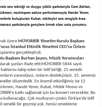
iz ses tekniği ve duygu yüklü şarkılarıyla Cem Adrian,
 Türkmen, muhteşem sahne performansıyla Hande Yener,
lerle buluşturan Kubat, etkileyici ses rengiyle kısa
mansız şarkılarıyla gençlere örnek olan usta yorumcu
aşmak üzere
MÜYORBİR Yönetim Kurulu Başkanı
Focus İstanbul Etkinlik Yönetimi CEO’su Özlem
oplantısı gerçekleştirdi.
u Başkanı Burhan Şeşen, Müzik Yorumcuları
i olarak şunları ifade etti
:
MÜYORBİR 5846 sayılı
larını takip eden bir telif birliği. 25 senedir
onların yanındayız, onların destekçisiyiz. 25. senemiz
 paneller düzenledik. En önemli etkinliğimiz ise 12
Türkmen, Hande Yener, Kubat, Melek Mosso ve
BİR’e katkı sağlamak için bu konseri verecekler. Bu
na kullanacağız. Çok mutluyum çünkü Türkiye’de telif
00 senelik bir geçmişi yok, henüz emekleme