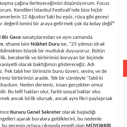
koşma çağına ilerleyeceğimizi düşünüyorum. Focus
orum. Kendileri İstanbul Festivali’nde bize hiçbir
severlerin 12 Ağustos’taki bu eşsiz, rüya gibi geceyi
 değerli ismini bir araya getirmek çok da kolay değil
”
 Bir Gece
sanatçılarından ve aynı zamanda
nı
, efsane isim
Nükhet Duru
ise, “25 yılımızı idrak
irebilmekten büyük bir mutluluk duyuyoruz. Bütün
rlik, beraberlik ve birbirimizi koruyan bir biçimde
kaniyetli olarak baktığımızı göstereceğiz. Adı
z. Pek tabii her birimizin bunu özveri, sevinç ve de
imiz birbirimizi aradık. Tek bir cümleyle ‘Tabii ki
 duydum. Neden derseniz, insan gerçekten omuz
r. Bu telif hakları olur, farklı sosyal haklar olur.
mek ancak birlik olursak, ancak aynı fikri paylaşırsak
 önce
Kurucu Genel Sekreter
olarak başladığı
gelleri aşarak buralara geldiklerini, bu nedenle
, bu gecenin ortaya çıkışında emeği olan
MÜYORBİR