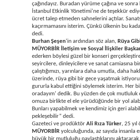
çağındayız. Buradan yürüme çağına ve sonra 
İstanbul Etkinlik Yönetimi’ne de teşekkür ediy
ücret talep etmeden sahnelerini açtılar. Sanat
kaçırmamasını isterim. Çünkü ülkenin bu kadar
dedi.
Burhan Şeşen
’in ardından söz alan,
Rüya Gibi
MÜYORBİR İletişim ve Sosyal İlişkiler Başka
ederken böylesi güzel bir konseri gerçekleşt
seyircilere, dinleyicilere ve sanat camiasına bi
çalıştığımızı, yarınlara daha umutla, daha hak
üzerinde, rüya gibi bir gece yaşatmak istiyoru
gururla kabul ettiğini söylemek isterim. Her bir
oradayım’ dedik. Bu yüzden de çok mutluluk
omuza birlikte el ele yürüdüğünde bir yol alabili
Bunları yapabilmek ve kendimiz için geri alabil
pekleşebilir” dedi.
Gazeteci ve prodüktör
Ali Rıza Türker
, 25 yıl
MÜYORBİR
yolculuğunda, az sayıda insanla en
büyük bir mutluluğu paylaştıklarını aktararak