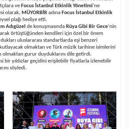
tçılara ve
Focus İstanbul Etkinlik Yönetimi
’ne
si olarak,
MÜYORBİR
adına
Focus İstanbul Etkinlik
eysel plağı hediye etti.
lem Adıgüzel
de konuşmasında
Rüya Gibi Bir Gece
’nin
larak örtüştüğünden kendileri için özel bir önem
rdukları uluslararası standartlarda eşi benzeri
nı kutlayacak olmaktan ve Türk müzik tarihine isimlerini
ak olmaktan gurur duyduklarını dile getirdi.
 bir yıldızlar geçidini erişilebilir fiyatlarla izlenebilir
rını söyledi.