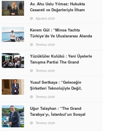
Av. Ahu Uslu Yılmaz: Hukukta
Cesareti ve Değerleriyle İlham
Veren Bir Başarı Hikâyesi Çizdi
Ağustos 2026
Kerem Gül : “Minoa Yachts
Türkiye’de Ve Uluslararası Alanda
Yaşam, Deneyim Ve Etkinlik
Temmuz 2026
Markası Olacak”
Yüzüklüler Kulübü : Yeni Üyelerle
Tanışma Partisi The Grand
Tarabya’da Gerçekleşti
Temmuz 2026
Yusuf Sertkaya : “Geleceğin
Şirketleri Teknolojiyle Değil,
İnsanla Kazanacak”
Temmuz 2026
Uğur Talayhan : “The Grand
Tarabya’yı, İstanbul’un Sosyal
Hayatına Yön Veren Bir
Temmuz 2026
Destinasyon Haline Getirmeyi
Hedefliyorum”