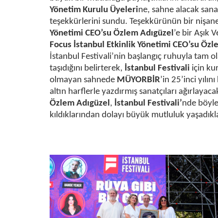
Yönetim Kurulu Üyeleri
ne, sahne alacak sana
teşekkürlerini sundu. Teşekkürünün bir nişane
Yönetimi CEO’su Özlem Adıgüzel
’e bir Aşık V
Focus İstanbul Etkinlik Yönetimi CEO’su Öz
İstanbul Festivali’nin başlangıç ruhuyla tam o
taşıdığını belirterek,
İstanbul Festivali
için ku
olmayan sahnede
MÜYORBİR
’in 25’inci yılı
altın harflerle yazdırmış sanatçıları ağırlayac
Özlem Adıgüzel
,
İstanbul Festivali’
nde böylesi
kıldıklarından dolayı büyük mutluluk yaşadıkla