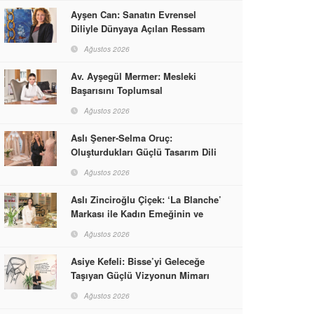
Ayşen Can: Sanatın Evrensel
Diliyle Dünyaya Açılan Ressam
Ağustos 2026
Av. Ayşegül Mermer: Mesleki
Başarısını Toplumsal
Sorumlulukla Güçlendirdi
Ağustos 2026
Aslı Şener-Selma Oruç:
Oluşturdukları Güçlü Tasarım Dili
ve Kusursuz El İşçiliğiyle Moda
Ağustos 2026
Dünyasına İmzalarını Attılar
Aslı Zinciroğlu Çiçek: ‘La Blanche’
Markası ile Kadın Emeğinin ve
Vizyonunun Neleri
Ağustos 2026
Başarabileceğinin En Güzel
Örneğini Sunuyor
Asiye Kefeli: Bisse’yi Geleceğe
Taşıyan Güçlü Vizyonun Mimarı
Ağustos 2026