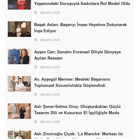
Yaşamındaki Duruşuyla Kadınlara Rol Model Oldu
Ağustos 2026
Başak Aslan: Başarıyı İnsan Hayatına Dokunarak
İnşa Ediyor
Ağustos 2026
Ayşen Can: Sanatın Evrensel Diliyle Dünyaya
Açılan Ressam
Ağustos 2026
Av. Ayşegül Mermer: Mesleki Başarısını
Toplumsal Sorumlulukla Güçlendirdi
Ağustos 2026
Aslı Şener-Selma Oruç: Oluşturdukları Güçlü
Tasarım Dili ve Kusursuz El İşçiliğiyle Moda
Dünyasına İmzalarını Attılar
Ağustos 2026
Aslı Zinciroğlu Çiçek: ‘La Blanche’ Markası ile