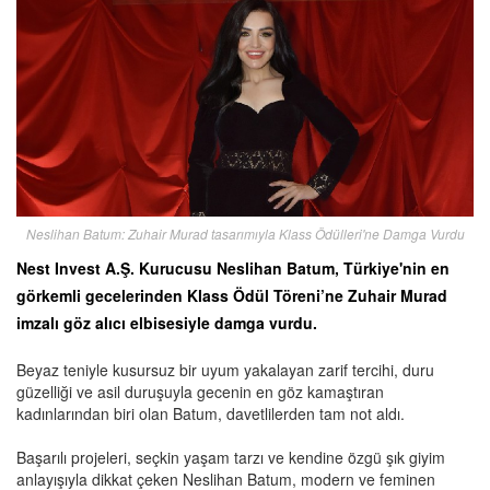
Neslihan Batum: Zuhair Murad tasarımıyla Klass Ödülleri'ne Damga Vurdu
Nest Invest A.Ş. Kurucusu Neslihan Batum, Türkiye'nin en
görkemli gecelerinden Klass Ödül Töreni’ne Zuhair Murad
imzalı göz alıcı elbisesiyle damga vurdu.
Beyaz teniyle kusursuz bir uyum yakalayan zarif tercihi, duru
güzelliği ve asil duruşuyla gecenin en göz kamaştıran
kadınlarından biri olan Batum, davetlilerden tam not aldı.
Başarılı projeleri, seçkin yaşam tarzı ve kendine özgü şık giyim
anlayışıyla dikkat çeken Neslihan Batum, modern ve feminen