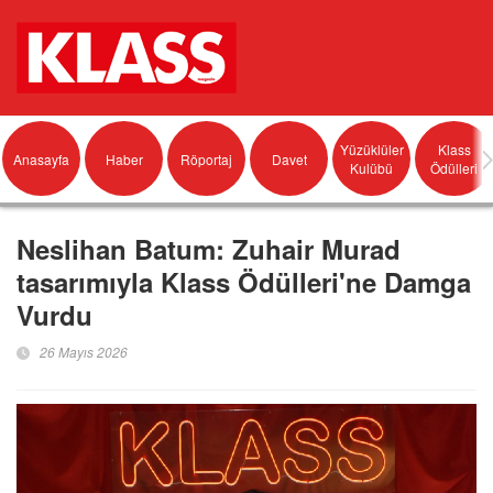
Yüzüklüler
Klass
Anasayfa
Haber
Röportaj
Davet
Kulübü
Ödülleri
Neslihan Batum: Zuhair Murad
tasarımıyla Klass Ödülleri'ne Damga
Vurdu
26 Mayıs 2026