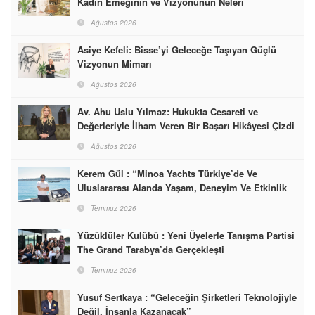
Kadın Emeğinin ve Vizyonunun Neleri
Başarabileceğinin En Güzel Örneğini Sunuyor
Ağustos 2026
Asiye Kefeli: Bisse’yi Geleceğe Taşıyan Güçlü
Vizyonun Mimarı
Ağustos 2026
Av. Ahu Uslu Yılmaz: Hukukta Cesareti ve
Değerleriyle İlham Veren Bir Başarı Hikâyesi Çizdi
Ağustos 2026
Kerem Gül : “Minoa Yachts Türkiye’de Ve
Uluslararası Alanda Yaşam, Deneyim Ve Etkinlik
Markası Olacak”
Temmuz 2026
Yüzüklüler Kulübü : Yeni Üyelerle Tanışma Partisi
The Grand Tarabya’da Gerçekleşti
Temmuz 2026
Yusuf Sertkaya : “Geleceğin Şirketleri Teknolojiyle
Değil, İnsanla Kazanacak”