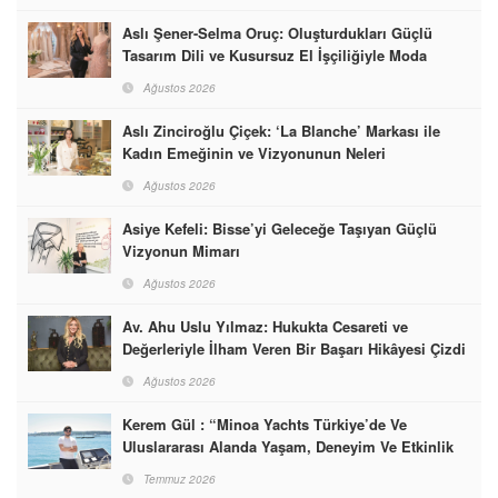
Aslı Şener-Selma Oruç: Oluşturdukları Güçlü
Tasarım Dili ve Kusursuz El İşçiliğiyle Moda
Dünyasına İmzalarını Attılar
Ağustos 2026
Aslı Zinciroğlu Çiçek: ‘La Blanche’ Markası ile
Kadın Emeğinin ve Vizyonunun Neleri
Başarabileceğinin En Güzel Örneğini Sunuyor
Ağustos 2026
Asiye Kefeli: Bisse’yi Geleceğe Taşıyan Güçlü
Vizyonun Mimarı
Ağustos 2026
Av. Ahu Uslu Yılmaz: Hukukta Cesareti ve
Değerleriyle İlham Veren Bir Başarı Hikâyesi Çizdi
Ağustos 2026
Kerem Gül : “Minoa Yachts Türkiye’de Ve
Uluslararası Alanda Yaşam, Deneyim Ve Etkinlik
Markası Olacak”
Temmuz 2026