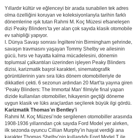
Yıllardır kültür ve eğlenceyi bir arada sunabilen tek adres
olma özelliğini koruyan ve koleksiyonlarıyla tarihin farklı
dönemlerine ışık tutan Rahmi M. Koç Müzesi efsaneleşen
dizi Peaky Blinders’ta yer alan çok sayıda klasik otomobile
ev sahipliği yapıyor.
I. Dünya Savaşı sonrası İngiltere'nin Birmingham şehrinde,
savaşın travmasını yaşayan Tommy Shelby ve ailesinin
gücü, hırsı ve hayatta kalma mücadelesini, dönemin
toplumsal çalkantıları üzerinden işleyen Peaky Blinders
dizisi, karizmatik başrol karakteri, sinematografik
görüntülerinin yanı sıra lüks dönem otomobilleriyle de
dikkatleri çekti. 6 sezonun ardından 20 Mart’ta yayına giren
‘Peaky Blinders: The Immortal Man’ filmiyle final yapan
dizide kullanılan otomobiller, hikayenin geçtiği döneme
uygun klasik ve lüks araçlardan seçilerek büyük ilgi gördü.
Karizmatik Thomas’ın Bentley’i
Rahmi M. Koç Müzesi’nde sergilenen otomobiller arasında
1908-1936 yıllarından çok sayıda Ford Model yer alırken,
ilk sezonda oyuncu Cillian Murphy’in hayat verdiği ana
karakter Thomas Shelby’nin kullandığı Ford Model T ile