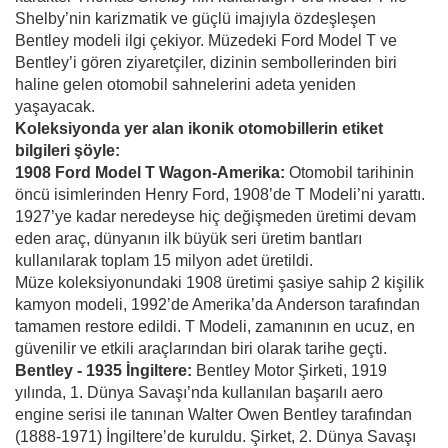
Shelby’nin karizmatik ve güçlü imajıyla özdeşleşen
Bentley modeli ilgi çekiyor. Müzedeki Ford Model T ve
Bentley’i gören ziyaretçiler, dizinin sembollerinden biri
haline gelen otomobil sahnelerini adeta yeniden
yaşayacak.
Koleksiyonda yer alan ikonik otomobillerin etiket
bilgileri şöyle:
1908 Ford Model T Wagon-Amerika:
Otomobil tarihinin
öncü isimlerinden Henry Ford, 1908’de T Modeli’ni yarattı.
1927’ye kadar neredeyse hiç değişmeden üretimi devam
eden araç, dünyanın ilk büyük seri üretim bantları
kullanılarak toplam 15 milyon adet üretildi.
Müze koleksiyonundaki 1908 üretimi şasiye sahip 2 kişilik
kamyon modeli, 1992’de Amerika’da Anderson tarafından
tamamen restore edildi. T Modeli, zamanının en ucuz, en
güvenilir ve etkili araçlarından biri olarak tarihe geçti.
Bentley - 1935 İngiltere:
Bentley Motor Şirketi, 1919
yılında, 1. Dünya Savaşı’nda kullanılan başarılı aero
engine serisi ile tanınan Walter Owen Bentley tarafından
(1888-1971) İngiltere’de kuruldu. Şirket, 2. Dünya Savaşı