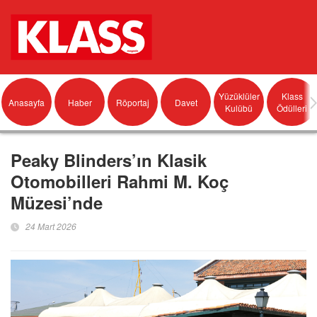
Yüzüklüler
Klass
Anasayfa
Haber
Röportaj
Davet
Kulübü
Ödülleri
Peaky Blinders’ın Klasik
Otomobilleri Rahmi M. Koç
Müzesi’nde
24 Mart 2026