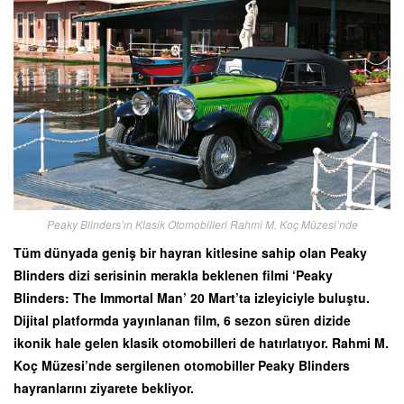
Peaky Blinders’ın Klasik Otomobilleri Rahmi M. Koç Müzesi’nde
Tüm dünyada geniş bir hayran kitlesine sahip olan Peaky
Blinders dizi serisinin merakla beklenen filmi ‘Peaky
Blinders: The Immortal Man’ 20 Mart’ta izleyiciyle buluştu.
Dijital platformda yayınlanan film, 6 sezon süren dizide
ikonik hale gelen klasik otomobilleri de hatırlatıyor. Rahmi M.
Koç Müzesi’nde sergilenen otomobiller Peaky Blinders
hayranlarını ziyarete bekliyor.