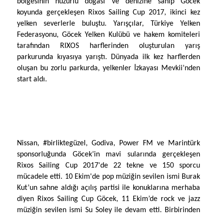
bölgesinin huzurlu doğası ve denizine sahip Göcek
koyunda gerçekleşen Rixos Sailing Cup 2017, ikinci kez
yelken severlerle buluştu. Yarışçılar, Türkiye Yelken
Federasyonu, Göcek Yelken Kulübü ve hakem komiteleri
tarafından RIXOS harflerinden oluşturulan yarış
parkurunda kıyasıya yarıştı. Dünyada ilk kez harflerden
oluşan bu zorlu parkurda, yelkenler İzkayası Mevkii’nden
start aldı.
Nissan, #birliktegüzel, Godiva, Power FM ve Marintürk
sponsorluğunda Göcek’in mavi sularında gerçekleşen
Rixos Sailing Cup 2017'de 22 tekne ve 150 sporcu
mücadele etti. 10 Ekim'de pop müziğin sevilen ismi Burak
Kut’un sahne aldığı açılış partisi ile konuklarına merhaba
diyen Rixos Sailing Cup Göcek, 11 Ekim’de rock ve jazz
müziğin sevilen ismi Su Soley ile devam etti. Birbirinden