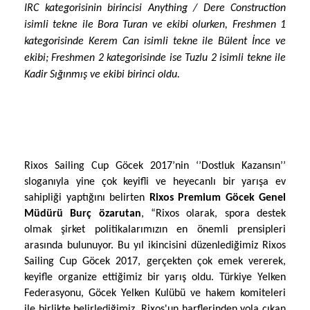
IRC kategorisinin birincisi Anything / Dere Construction
isimli tekne ile Bora Turan ve ekibi olurken, Freshmen 1
kategorisinde
Kerem Can
isimli tekne ile Bülent İnce ve
ekibi; Freshmen 2
kategorisinde ise
Tuzlu 2 isimli tekne ile
Kadir Sığınmış ve ekibi
birinci oldu.
Rixos Sailing Cup Göcek 2017’nin ‘’Dostluk Kazansın’’
sloganıyla yine çok keyifli ve heyecanlı bir yarışa ev
sahipliği yaptığını belirten
Rixos Premium Göcek Genel
Müdürü
Burç özarutan
, “Rixos olarak, spora destek
olmak şirket politikalarımızın en önemli prensipleri
arasında bulunuyor. Bu yıl ikincisini düzenlediğimiz Rixos
Sailing Cup Göcek 2017, gerçekten çok emek vererek,
keyifle organize ettiğimiz bir yarış oldu. Türkiye Yelken
Federasyonu, Göcek Yelken Kulübü ve hakem komiteleri
ile birlikte belirlediğimiz, Rixos'un harflerinden yola çıkan