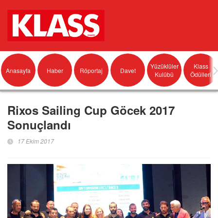
Yüzüklüler
Klass
Anasayfa
Haber
Röportaj
Davet
Kulübü
Ödülleri
Rixos Sailing Cup Göcek 2017
Sonuçlandı
17 Ekim 2017