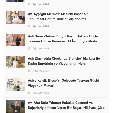
Ağustos 2026
Av. Ayşegül Mermer: Mesleki Başarısını
Toplumsal Sorumlulukla Güçlendirdi
Ağustos 2026
Aslı Şener-Selma Oruç: Oluşturdukları Güçlü
Tasarım Dili ve Kusursuz El İşçiliğiyle Moda
Dünyasına İmzalarını Attılar
Ağustos 2026
Aslı Zinciroğlu Çiçek: ‘La Blanche’ Markası ile
Kadın Emeğinin ve Vizyonunun Neleri
Başarabileceğinin En Güzel Örneğini Sunuyor
Ağustos 2026
Asiye Kefeli: Bisse’yi Geleceğe Taşıyan Güçlü
Vizyonun Mimarı
Ağustos 2026
Av. Ahu Uslu Yılmaz: Hukukta Cesareti ve
Değerleriyle İlham Veren Bir Başarı Hikâyesi Çizdi