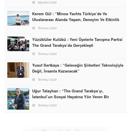
Ağustos 2026
Kerem Gül : “Minoa Yachts Türkiye’de Ve
Uluslararası Alanda Yaşam, Deneyim Ve Etkinlik
Markası Olacak”
Temmuz 2026
Yüzüklüler Kulübü : Yeni Üyelerle Tanışma Partisi
The Grand Tarabya’da Gerçekleşti
Temmuz 2026
Yusuf Sertkaya : “Geleceğin Şirketleri Teknolojiyle
Değil, İnsanla Kazanacak”
Temmuz 2026
Uğur Talayhan : “The Grand Tarabya’yı,
İstanbul’un Sosyal Hayatına Yön Veren Bir
Destinasyon Haline Getirmeyi Hedefliyorum”
Temmuz 2026