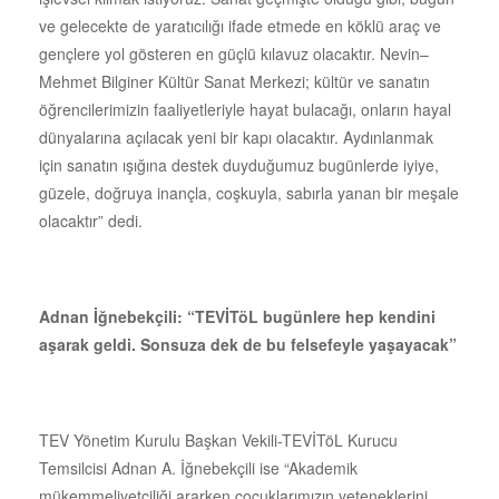
ve gelecekte de yaratıcılığı ifade etmede en köklü araç ve
gençlere yol gösteren en güçlü kılavuz olacaktır. Nevin–
Mehmet Bilginer Kültür Sanat Merkezi; kültür ve sanatın
öğrencilerimizin faaliyetleriyle hayat bulacağı, onların hayal
dünyalarına açılacak yeni bir kapı olacaktır. Aydınlanmak
için sanatın ışığına destek duyduğumuz bugünlerde iyiye,
güzele, doğruya inançla, coşkuyla, sabırla yanan bir meşale
olacaktır” dedi.
Adnan İğnebekçili: “TEVİTöL bugünlere hep kendini
aşarak geldi. Sonsuza dek de bu felsefeyle yaşayacak”
TEV Yönetim Kurulu Başkan Vekili-TEVİTöL Kurucu
Temsilcisi Adnan A. İğnebekçili ise “Akademik
mükemmeliyetçiliği ararken çocuklarımızın yeteneklerini