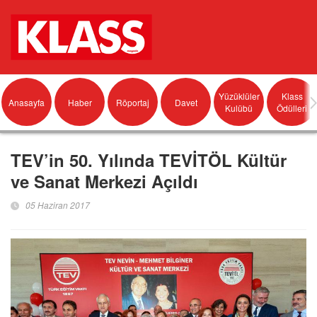
Yüzüklüler
Klass
Anasayfa
Haber
Röportaj
Davet
Kulübü
Ödülleri
TEV’in 50. Yılında TEVİTÖL Kültür
ve Sanat Merkezi Açıldı
05 Haziran 2017