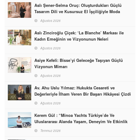
Aslı Şener-Selma Oruç: Oluşturdukları Güçlü
Tasarım Dili ve Kusursuz El İşçiliğiyle Moda
Dünyasına İmzalarını Attılar
Ağustos 2026
Aslı Zinciroğlu Çiçek: ‘La Blanche’ Markası ile
Kadın Emeğinin ve Vizyonunun Neleri
Başarabileceğinin En Güzel Örneğini Sunuyor
Ağustos 2026
Asiye Kefeli: Bisse’yi Geleceğe Taşıyan Güçlü
Vizyonun Mimarı
Ağustos 2026
Av. Ahu Uslu Yılmaz: Hukukta Cesareti ve
Değerleriyle İlham Veren Bir Başarı Hikâyesi Çizdi
Ağustos 2026
Kerem Gül : “Minoa Yachts Türkiye’de Ve
Uluslararası Alanda Yaşam, Deneyim Ve Etkinlik
Markası Olacak”
Temmuz 2026