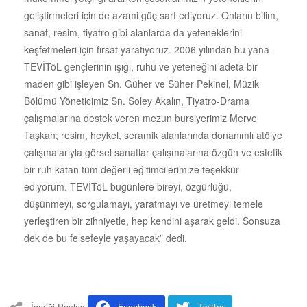
geliştirmeleri için de azami güç sarf ediyoruz. Onların bilim,
sanat, resim, tiyatro gibi alanlarda da yeteneklerini
keşfetmeleri için fırsat yaratıyoruz. 2006 yılından bu yana
TEVİTöL gençlerinin ışığı, ruhu ve yeteneğini adeta bir
maden gibi işleyen Sn. Güher ve Süher Pekinel, Müzik
Bölümü Yöneticimiz Sn. Soley Akalın, Tiyatro-Drama
çalışmalarına destek veren mezun bursiyerimiz Merve
Taşkan; resim, heykel, seramik alanlarında donanımlı atölye
çalışmalarıyla görsel sanatlar çalışmalarına özgün ve estetik
bir ruh katan tüm değerli eğitimcilerimize teşekkür
ediyorum. TEVİTöL bugünlere bireyi, özgürlüğü,
düşünmeyi, sorgulamayı, yaratmayı ve üretmeyi temele
yerleştiren bir zihniyetle, hep kendini aşarak geldi. Sonsuza
dek de bu felsefeyle yaşayacak” dedi.
İçeriği Paylaş
Facebook
Twitter