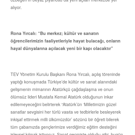
alıyor.
Rona Yırcalı: “
Bu merkez; kültür ve sanatın
öğrencilerimizin faaliyetleriyle hayat bulacağı, onların
hayal dünyalarına açılacak yeni bir kapı olacaktır”
TEV Yönetim Kurulu Başkanı Rona Yırcalı, açılış töreninde
yaptığı konuşmada Türkiye’de kültür ve sanat alanındaki
gelişmenin mimarının Atatürkçü çağdaşlaşma ve onun
ölümsüz lideri Mustafa Kemal Atatürk olduğunun inkar
edilemeyeceğini belirterek “Atatürk’ün ‘Milletimizin güzel
sanatlar sevgisini her türlü vasıta ve tedbirlerle besleyerek
inkişaf ettirmek milli ülkümüzdür’ sözünü bir öğreti bilerek
tüm çabamızda gençlerimize verdiğimiz eğitim desteğini
işlevsel kılmak istiyoruz. Sanat geçmişte olduğu gibi, bugün