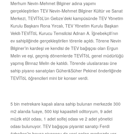
Merhum Nevin-Mehmet Bilginer adına yapımı
gerçekleştirilen TEV Nevin-Mehmet Bilginer Kültür ve Sanat
Merkezi, TEVİTöL’ün Gebze’deki kampüsünde TEV Yönetim
Kurulu Başkanı Rona Yırcalı, TEV Yönetim Kurulu Başkan
Vekili-TEVİTöL Kurucu Temsilcisi Adnan A. İğnebekçili’nın
ev sahipliğinde gerçekleştirilen törenle açıldı. Törene Nevin
Bilginer’in kardeşi ve kendisi de TEV bağışçısı olan Ergun
Melin ve eşi, geçmiş dönemlerde TEVİTöL genel müdürlüğü
yapmış Binnaz Melin de katıldı. Törende uluslararası üne
sahip piyano sanatçıları Güher&Süher Pekinel önderliğinde
TEVİTöL öğrencileri mini bir konser verdi.
5 bin metrekare kapalı alana sahip bulunan merkezde 300
m2 alanda fuaye, 500 kişi kapasiteli oditoryum, 9 adet
müzik etüt odası, 1 adet solfej odası ve 2 adet yönetici
odası bulunuyor. TEV bağışçısı piyanist sanatçı Ferdi
özbeğen’in beyaz piyanosu da yeni açılan merkezde yer