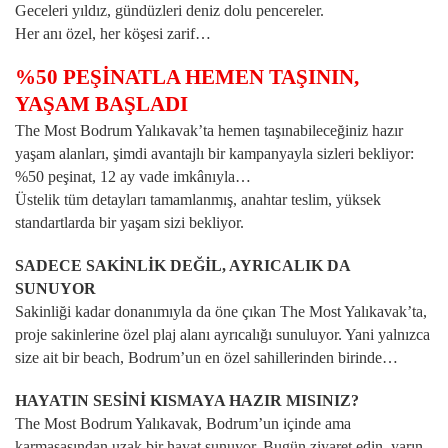
Geceleri yıldız, gündüzleri deniz dolu pencereler.
Her anı özel, her köşesi zarif…
%50 PEŞİNATLA HEMEN TAŞININ,
YAŞAM BAŞLADI
The Most Bodrum Yalıkavak’ta hemen taşınabileceğiniz hazır
yaşam alanları, şimdi avantajlı bir kampanyayla sizleri bekliyor:
%50 peşinat, 12 ay vade imkânıyla…
Üstelik tüm detayları tamamlanmış, anahtar teslim, yüksek
standartlarda bir yaşam sizi bekliyor.
SADECE SAKİNLİK DEĞİL, AYRICALIK DA
SUNUYOR
Sakinliği kadar donanımıyla da öne çıkan The Most Yalıkavak’ta,
proje sakinlerine özel plaj alanı ayrıcalığı sunuluyor. Yani yalnızca
size ait bir beach, Bodrum’un en özel sahillerinden birinde…
HAYATIN SESİNİ KISMAYA HAZIR MISINIZ?
The Most Bodrum Yalıkavak, Bodrum’un içinde ama
karmaşasından uzak bir hayat sunuyor. Bugün ziyaret edin, yarın