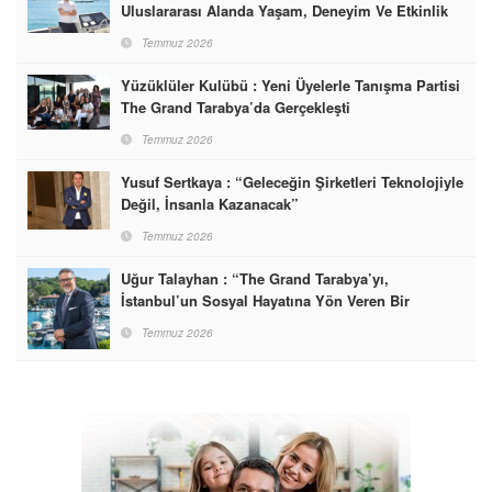
Uluslararası Alanda Yaşam, Deneyim Ve Etkinlik
Markası Olacak”
Temmuz 2026
Yüzüklüler Kulübü : Yeni Üyelerle Tanışma Partisi
The Grand Tarabya’da Gerçekleşti
Temmuz 2026
Yusuf Sertkaya : “Geleceğin Şirketleri Teknolojiyle
Değil, İnsanla Kazanacak”
Temmuz 2026
Uğur Talayhan : “The Grand Tarabya’yı,
İstanbul’un Sosyal Hayatına Yön Veren Bir
Destinasyon Haline Getirmeyi Hedefliyorum”
Temmuz 2026