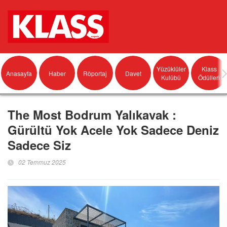
Yüzüklüler
Klass
Anasayfa
Haber
Röportaj
Davet
Kulübü
Ödülleri
The Most Bodrum Yalıkavak :
Gürültü Yok Acele Yok Sadece Deniz
Sadece Siz
02 Temmuz 2025