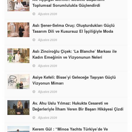
Toplumsal Sorumlulukla Güçlendirdi
Ağustos 2026
Aslı Şener-Selma Oruç: Oluşturdukları Güçlü
Tasarım Dili ve Kusursuz El İşçiliğiyle Moda
Dünyasına İmzalarını Attılar
Ağustos 2026
Aslı Zinciroğlu Çiçek: ‘La Blanche’ Markası ile
Kadın Emeğinin ve Vizyonunun Neleri
Başarabileceğinin En Güzel Örneğini Sunuyor
Ağustos 2026
Asiye Kefeli: Bisse’yi Geleceğe Taşıyan Güçlü
Vizyonun Mimarı
Ağustos 2026
Av. Ahu Uslu Yılmaz: Hukukta Cesareti ve
Değerleriyle İlham Veren Bir Başarı Hikâyesi Çizdi
Ağustos 2026
Kerem Gül : “Minoa Yachts Türkiye’de Ve