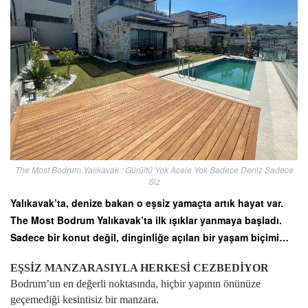
The Most Bodrum Yalıkavak : Gürültü Yok Acele Yok Sadece Deniz Sadece
Siz
Yalıkavak’ta, denize bakan o eşsiz yamaçta artık hayat var.
The Most Bodrum Yalıkavak’ta ilk ışıklar yanmaya başladı.
Sadece bir konut değil, dinginliğe açılan bir yaşam biçimi…
EŞSİZ MANZARASIYLA HERKESİ CEZBEDİYOR
Bodrum’un en değerli noktasında, hiçbir yapının önünüze
geçemediği kesintisiz bir manzara.