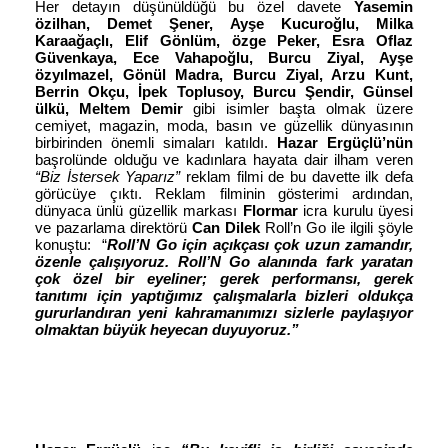
Her detayın düşünüldüğü bu özel davete
Yasemin
özilhan, Demet Şener, Ayşe Kucuroğlu, Milka
Karaağaçlı, Elif Gönlüm, özge Peker, Esra Oflaz
Güvenkaya, Ece Vahapoğlu, Burcu Ziyal, Ayşe
özyılmazel, Gönül Madra, Burcu Ziyal, Arzu Kunt,
Berrin Okçu, İpek Toplusoy, Burcu Şendir, Günsel
ülkü, Meltem Demir
gibi isimler başta olmak üzere
cemiyet, magazin, moda, basın ve güzellik dünyasının
birbirinden önemli simaları katıldı.
Hazar Ergüçlü’nün
başrolünde olduğu
ve kadınlara hayata dair ilham veren
“Biz İstersek Yaparız”
reklam filmi de bu davette ilk defa
görücüye çıktı. Reklam filminin gösterimi ardından,
dünyaca ünlü güzellik markası
Flormar
icra kurulu üyesi
ve pazarlama direktörü
Can Dilek
Roll’n Go ile ilgili şöyle
konuştu:
“
Roll’N Go için açıkçası çok uzun zamandır,
özenle çalışıyoruz. Roll’N Go alanında fark yaratan
çok özel bir eyeliner; gerek performansı, gerek
tanıtımı için yaptığımız çalışmalarla bizleri oldukça
gururlandıran yeni kahramanımızı sizlerle paylaşıyor
olmaktan büyük heyecan duyuyoruz.”