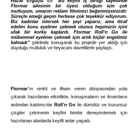
Hazar Ergüçlü
ise
“Bu keyifli iş birliği sayesinde
Flormar ailesinin bir üyesi olduğum için çok
mutluyum, umarım reklam filmimizi beğenmişsinizdir.
Süreçte emeği geçen herkese çok teşekkür ediyorum.
Biz kadınlar istersek her şeyi yaparız, ama itiraf
edelim konu eyeliner çekmek olunca hepimizin içini
ufak bir korku kaplardı. Flormar Roll’n Go ile
mükemmel eyeliner çekmek için artık hiçbir engelimiz
kalmadı”
şeklinde konuşarak bu projede yer aldığı için
duyduğu mutluluk ve heyacanı davetlilerle paylaştı.
Flormar’
ın renkli ve ilham veren dünyasından yola
çıkarak hazırlanan etkinlikte, konuşmaların ve ikramların
ardından katılımcılar
Roll’n Go
ile dümdüz ve kusursuz
çizgiler çekmenin keyfini birebir deneyimlemek için
hazırlanan alanlarda keyifli anlar yaşadı.