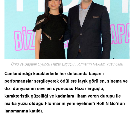
Ünlü ve Başarılı Oyuncu Hazar Ergüçlü Flormar’ın Reklam Yüzü Oldu
Canlandırdığı karakterlerle her defasında başarılı
performanslar sergileyerek ödüllere layık görülen, sinema ve
dizi dünyasının sevilen oyuncusu Hazar Ergüçlü,
karakteristik güzelliği ve kadınlara ilham veren duruşu ile
marka yüzü olduğu Flormar’ın yeni eyeliner’ı Roll’N Go’nun
lansmanına katıldı.