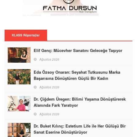
KLASS Röportajlar
Elif Genç: Mücevher Sanatını Geleceğe Taşıyor
Ağustos 2026
Eda Özsoy Onaran: Seyahat Tutkusunu Marka
Başarısına Dönüştüren Güçlü Bir Kadın
Ağustos 2026
Dr. Çiğdem Üregen: Bilimi Yaşama Dönüştürerek
Alanında Fark Yaratıyor
Ağustos 2026
Dr. Buket Kılınç: Estetium Life ile Her Gülüşü Bir
Sanat Eserine Dönüştürüyor