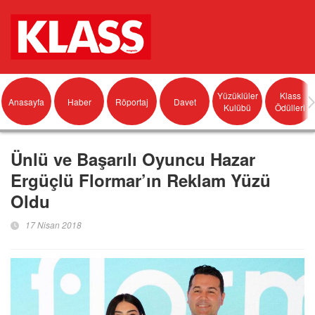
Yüzüklüler
Klass
Anasayfa
Haber
Röportaj
Davet
Kulübü
Ödülleri
Ünlü ve Başarılı Oyuncu Hazar
Ergüçlü Flormar’ın Reklam Yüzü
Oldu
17 Nisan 2018