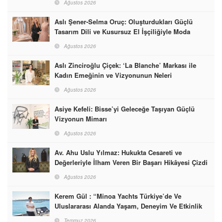
Ağustos 2026
Aslı Şener-Selma Oruç: Oluşturdukları Güçlü
Tasarım Dili ve Kusursuz El İşçiliğiyle Moda
Dünyasına İmzalarını Attılar
Ağustos 2026
Aslı Zinciroğlu Çiçek: ‘La Blanche’ Markası ile
Kadın Emeğinin ve Vizyonunun Neleri
Başarabileceğinin En Güzel Örneğini Sunuyor
Ağustos 2026
Asiye Kefeli: Bisse’yi Geleceğe Taşıyan Güçlü
Vizyonun Mimarı
Ağustos 2026
Av. Ahu Uslu Yılmaz: Hukukta Cesareti ve
Değerleriyle İlham Veren Bir Başarı Hikâyesi Çizdi
Ağustos 2026
Kerem Gül : “Minoa Yachts Türkiye’de Ve
Uluslararası Alanda Yaşam, Deneyim Ve Etkinlik
Markası Olacak”
Temmuz 2026