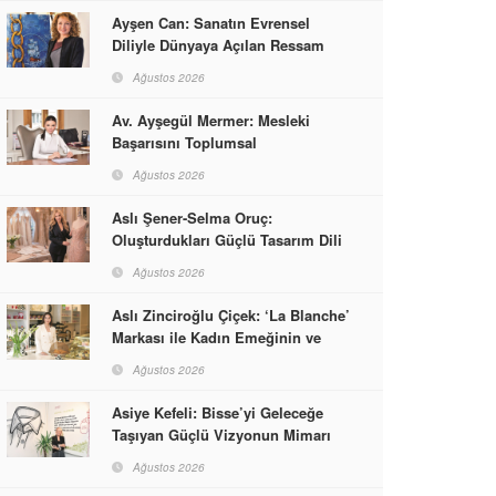
Ayşen Can: Sanatın Evrensel
Diliyle Dünyaya Açılan Ressam
Ağustos 2026
Av. Ayşegül Mermer: Mesleki
Başarısını Toplumsal
Sorumlulukla Güçlendirdi
Ağustos 2026
Aslı Şener-Selma Oruç:
Oluşturdukları Güçlü Tasarım Dili
ve Kusursuz El İşçiliğiyle Moda
Ağustos 2026
Dünyasına İmzalarını Attılar
Aslı Zinciroğlu Çiçek: ‘La Blanche’
Markası ile Kadın Emeğinin ve
Vizyonunun Neleri
Ağustos 2026
Başarabileceğinin En Güzel
Örneğini Sunuyor
Asiye Kefeli: Bisse’yi Geleceğe
Taşıyan Güçlü Vizyonun Mimarı
Ağustos 2026