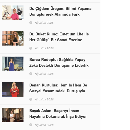
Dr. Çiğdem Üregen: Bilimi Yaşama
Dönüştürerek Alanında Fark
Yaratıyor
Ağustos 2026
Dr. Buket Kılınç: Estetium Life ile
Her Gülüşü Bir Sanat Eserine
Dönüştürüyor
Ağustos 2026
Burcu Rodoplu: Sağlıkta Yapay
Zekâ Destekli Dönüşüme Liderlik
Ediyor
Ağustos 2026
Benan Kurtuluş: Hem İş Hem De
Sosyal Yaşamındaki Duruşuyla
Kadınlara Rol Model Oldu
Ağustos 2026
Başak Aslan: Başarıyı İnsan
Hayatına Dokunarak İnşa Ediyor
Ağustos 2026