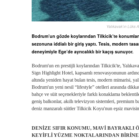
Yalıkavak’ın Lüks A
Bodrum’un gözde koylarından Tilkicik’te konumlan
sezonuna iddialı bir giriş yaptı. Tesis, modern tas
deneyimiyle Ege’de ayrıcalıklı bir kaçış sunuyor.
Bodrum'un en prestijli koylarından Tilkicik'te, Yalık
Sign Highlight Hotel, kapsamlı renovasyonunun ardınd
altında yeniden hayat bulan tesis, modern mimarisi, yalı
Bodrum'un yeni nesil “lifestyle” otelleri arasında dikk
bahçe ve süit seçenekleriyle farklı konaklama beklentil
geniş balkonlar, akıllı televizyon sistemleri, premium 
deniz manzaralı süitler Tilkicik Koyu'nun eşsiz mavisin
DENİZE SIFIR KONUMU, MAVİ BAYRAKLI Ö
KEYİFLİ YÜZME NOKTALARINDAN BİRİNE