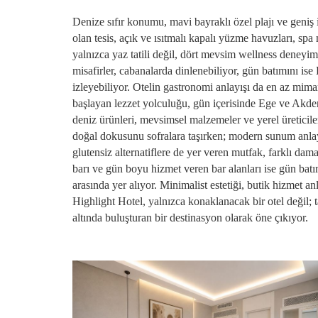
Denize sıfır konumu, mavi bayraklı özel plajı ve geniş 
olan tesis, açık ve ısıtmalı kapalı yüzme havuzları, sp
yalnızca yaz tatili değil, dört mevsim wellness deneyi
misafirler, cabanalarda dinlenebiliyor, gün batımını is
izleyebiliyor. Otelin gastronomi anlayışı da en az mima
başlayan lezzet yolculuğu, gün içerisinde Ege ve Akde
deniz ürünleri, mevsimsel malzemeler ve yerel üreticil
doğal dokusunu sofralara taşırken; modern sunum anlay
glutensiz alternatiflere de yer veren mutfak, farklı da
barı ve gün boyu hizmet veren bar alanları ise gün ba
arasında yer alıyor. Minimalist estetiği, butik hizmet 
Highlight Hotel, yalnızca konaklanacak bir otel değil;
altında buluşturan bir destinasyon olarak öne çıkıyor.