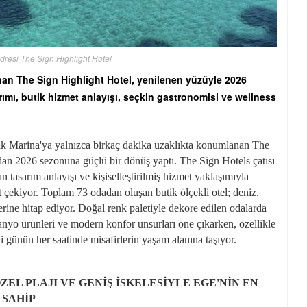
dresi The Sıgn Hıghlıght Hotel
an The Sign Highlight Hotel, yenilenen yüzüyle 2026
arımı, butik hizmet anlayışı, seçkin gastronomisi ve wellness
avak Marina'ya yalnızca birkaç dakika uzaklıkta konumlanan The
an 2026 sezonuna güçlü bir dönüş yaptı. The Sign Hotels çatısı
n tasarım anlayışı ve kişiselleştirilmiş hizmet yaklaşımıyla
at çekiyor. Toplam 73 odadan oluşan butik ölçekli otel; deniz,
erine hitap ediyor. Doğal renk paletiyle dekore edilen odalarda
banyo ürünleri ve modern konfor unsurları öne çıkarken, özellikle
i günün her saatinde misafirlerin yaşam alanına taşıyor.
ZEL PLAJI VE GENİŞ İSKELESİYLE EGE'NİN EN
 SAHİP