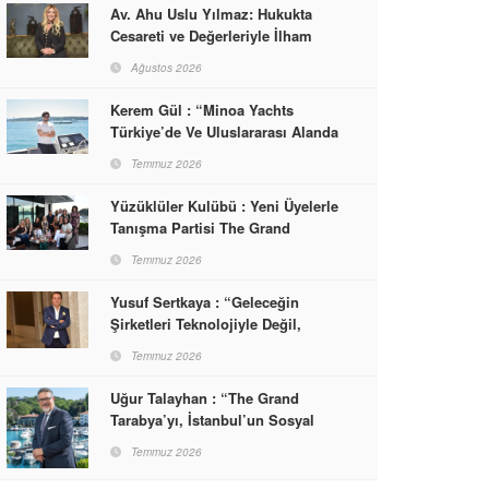
Av. Ahu Uslu Yılmaz: Hukukta
Cesareti ve Değerleriyle İlham
Veren Bir Başarı Hikâyesi Çizdi
Ağustos 2026
Kerem Gül : “Minoa Yachts
Türkiye’de Ve Uluslararası Alanda
Yaşam, Deneyim Ve Etkinlik
Temmuz 2026
Markası Olacak”
Yüzüklüler Kulübü : Yeni Üyelerle
Tanışma Partisi The Grand
Tarabya’da Gerçekleşti
Temmuz 2026
Yusuf Sertkaya : “Geleceğin
Şirketleri Teknolojiyle Değil,
İnsanla Kazanacak”
Temmuz 2026
Uğur Talayhan : “The Grand
Tarabya’yı, İstanbul’un Sosyal
Hayatına Yön Veren Bir
Temmuz 2026
Destinasyon Haline Getirmeyi
Hedefliyorum”