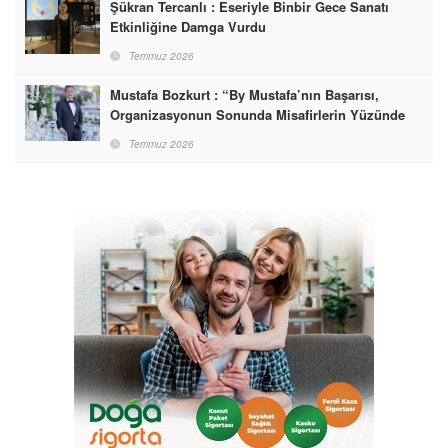
Şükran Tercanlı : Eseriyle Binbir Gece Sanatı
Etkinliğine Damga Vurdu
Temmuz 2026
Mustafa Bozkurt : “By Mustafa’nın Başarısı,
Organizasyonun Sonunda Misafirlerin Yüzünde
Gördüğümüz Mutluluktur”
Temmuz 2026