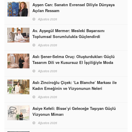
Ayşen Can: Sanatın Evrensel Diliyle Dünyaya
Açılan Ressam
Ağustos 2026
Av. Ayşegül Mermer: Mesleki Başarısını
Toplumsal Sorumlulukla Güçlendirdi
Ağustos 2026
Aslı Şener-Selma Oruç: Oluşturdukları Güçlü
Tasarım Dili ve Kusursuz El İşçiliğiyle Moda
Dünyasına İmzalarını Attılar
Ağustos 2026
Aslı Zinciroğlu Çiçek: ‘La Blanche’ Markası ile
Kadın Emeğinin ve Vizyonunun Neleri
Başarabileceğinin En Güzel Örneğini Sunuyor
Ağustos 2026
Asiye Kefeli: Bisse’yi Geleceğe Taşıyan Güçlü
Vizyonun Mimarı
Ağustos 2026