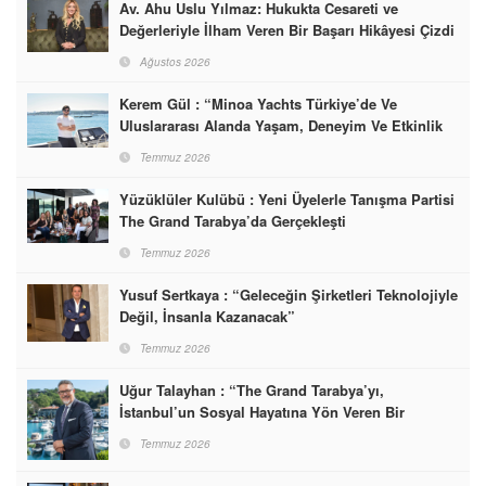
Av. Ahu Uslu Yılmaz: Hukukta Cesareti ve
Değerleriyle İlham Veren Bir Başarı Hikâyesi Çizdi
Ağustos 2026
Kerem Gül : “Minoa Yachts Türkiye’de Ve
Uluslararası Alanda Yaşam, Deneyim Ve Etkinlik
Markası Olacak”
Temmuz 2026
Yüzüklüler Kulübü : Yeni Üyelerle Tanışma Partisi
The Grand Tarabya’da Gerçekleşti
Temmuz 2026
Yusuf Sertkaya : “Geleceğin Şirketleri Teknolojiyle
Değil, İnsanla Kazanacak”
Temmuz 2026
Uğur Talayhan : “The Grand Tarabya’yı,
İstanbul’un Sosyal Hayatına Yön Veren Bir
Destinasyon Haline Getirmeyi Hedefliyorum”
Temmuz 2026