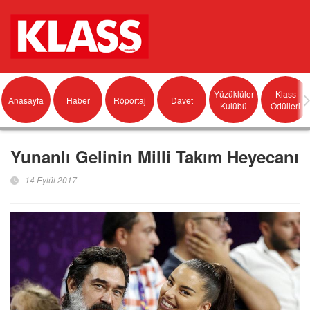
Yüzüklüler
Klass
Anasayfa
Haber
Röportaj
Davet
Kulübü
Ödülleri
Yunanlı Gelinin Milli Takım Heyecanı
14 Eylül 2017