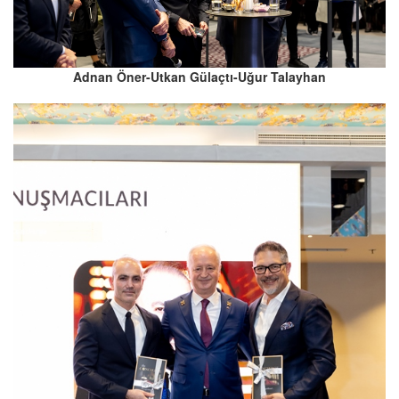
Adnan Öner-Utkan Gülaçtı-Uğur Talayhan