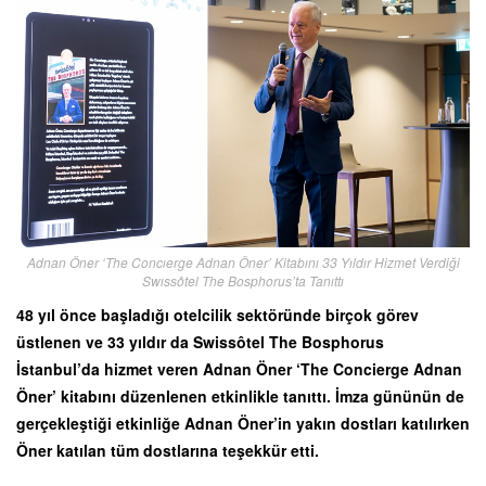
Adnan Öner ‘The Concıerge Adnan Öner’ Kitabını 33 Yıldır Hizmet Verdiği
Swıssôtel The Bosphorus’ta Tanıttı
48 yıl önce başladığı otelcilik sektöründe birçok görev
üstlenen ve 33 yıldır da Swissôtel The Bosphorus
İstanbul’da hizmet veren Adnan Öner ‘The Concierge Adnan
Öner’ kitabını düzenlenen etkinlikle tanıttı. İmza gününün de
gerçekleştiği etkinliğe Adnan Öner’in yakın dostları katılırken
Öner katılan tüm dostlarına teşekkür etti.