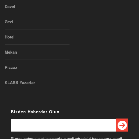
Davet
Gezi
Hotel
Mekan
Pizzaz
KLASS Yazarlar
Bizden Haberdar Olun
Bizden haber almak isterseniz, e mail adresinizi bırakmanız yeterli.