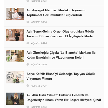
Ağustos 2026
Av. Ayşegül Mermer: Mesleki Başarısını
Toplumsal Sorumlulukla Güçlendirdi
Ağustos 2026
Aslı Şener-Selma Oruç: Oluşturdukları Güçlü
Tasarım Dili ve Kusursuz El İşçiliğiyle Moda
Dünyasına İmzalarını Attılar
Ağustos 2026
Aslı Zinciroğlu Çiçek: ‘La Blanche’ Markası ile
Kadın Emeğinin ve Vizyonunun Neleri
Başarabileceğinin En Güzel Örneğini Sunuyor
Ağustos 2026
Asiye Kefeli: Bisse’yi Geleceğe Taşıyan Güçlü
Vizyonun Mimarı
Ağustos 2026
Av. Ahu Uslu Yılmaz: Hukukta Cesareti ve
Değerleriyle İlham Veren Bir Başarı Hikâyesi Çizdi
Ağustos 2026