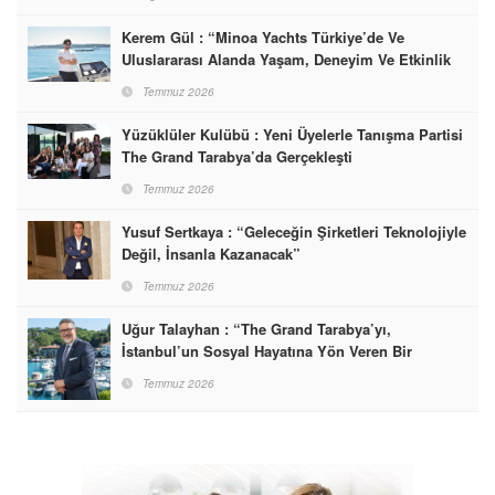
Kerem Gül : “Minoa Yachts Türkiye’de Ve
Uluslararası Alanda Yaşam, Deneyim Ve Etkinlik
Markası Olacak”
Temmuz 2026
Yüzüklüler Kulübü : Yeni Üyelerle Tanışma Partisi
The Grand Tarabya’da Gerçekleşti
Temmuz 2026
Yusuf Sertkaya : “Geleceğin Şirketleri Teknolojiyle
Değil, İnsanla Kazanacak”
Temmuz 2026
Uğur Talayhan : “The Grand Tarabya’yı,
İstanbul’un Sosyal Hayatına Yön Veren Bir
Destinasyon Haline Getirmeyi Hedefliyorum”
Temmuz 2026