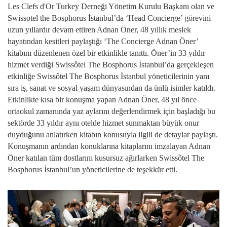
Les Clefs d'Or Turkey Derneği Yönetim Kurulu Başkanı olan ve
Swissotel the Bosphorus İstanbul’da ‘Head Concierge’ görevini
uzun yıllardır devam ettiren Adnan Öner, 48 yıllık meslek
hayatından kesitleri paylaştığı ‘The Concierge Adnan Öner’
kitabını düzenlenen özel bir etkinlikle tanıttı. Öner’in 33 yıldır
hizmet verdiği Swissôtel The Bosphorus İstanbul’da gerçekleşen
etkinliğe Swissôtel The Bosphorus İstanbul yöneticilerinin yanı
sıra iş, sanat ve sosyal yaşam dünyasından da ünlü isimler katıldı.
Etkinlikte kısa bir konuşma yapan Adnan Öner, 48 yıl önce
ortaokul zamanında yaz aylarını değerlendirmek için başladığı bu
sektörde 33 yıldır aynı otelde hizmet sunmaktan büyük onur
duyduğunu anlatırken kitabın konusuyla ilgili de detaylar paylaştı.
Konuşmanın ardından konuklarına kitaplarını imzalayan Adnan
Öner katılan tüm dostlarını kusursuz ağırlarken Swissôtel The
Bosphorus İstanbul’un yöneticilerine de teşekkür etti.