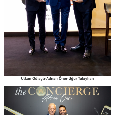
Utkan Gülaçtı-Adnan Öner-Uğur Talayhan