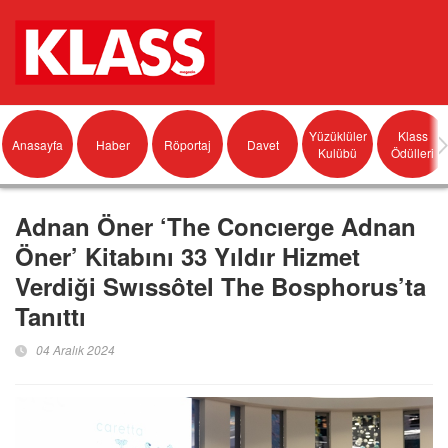
Yüzüklüler
Klass
Anasayfa
Haber
Röportaj
Davet
Kulübü
Ödülleri
Adnan Öner ‘The Concıerge Adnan
Öner’ Kitabını 33 Yıldır Hizmet
Verdiği Swıssôtel The Bosphorus’ta
Tanıttı
04 Aralık 2024