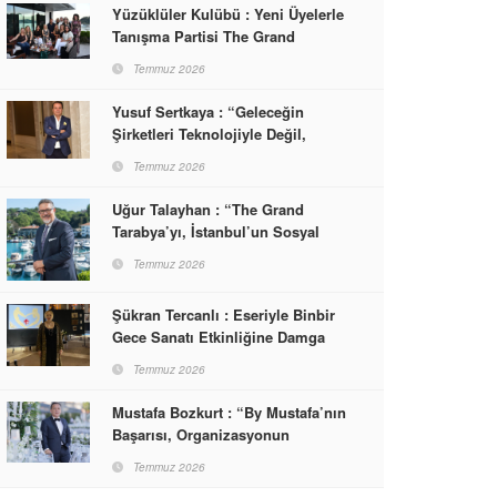
Yüzüklüler Kulübü : Yeni Üyelerle
Tanışma Partisi The Grand
Tarabya’da Gerçekleşti
Temmuz 2026
Yusuf Sertkaya : “Geleceğin
Şirketleri Teknolojiyle Değil,
İnsanla Kazanacak”
Temmuz 2026
Uğur Talayhan : “The Grand
Tarabya’yı, İstanbul’un Sosyal
Hayatına Yön Veren Bir
Temmuz 2026
Destinasyon Haline Getirmeyi
Hedefliyorum”
Şükran Tercanlı : Eseriyle Binbir
Gece Sanatı Etkinliğine Damga
Vurdu
Temmuz 2026
Mustafa Bozkurt : “By Mustafa’nın
Başarısı, Organizasyonun
Sonunda Misafirlerin Yüzünde
Temmuz 2026
Gördüğümüz Mutluluktur”