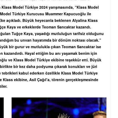
 Klass Model Türkiye 2024 yarışmasında, “Klass Model
ss Model Türkiye Kurucusu Muammer Kapucuoğlu ile
ke açıkladı. Büyük heyecanla beklenen Alyalina Klass
Tuğçe Kaya ve erkeklerde Teoman Sancaktar kazandı.
ğulan Tuğçe Kaya, yaşadığı mutluluğun tarifsiz olduğunu
zandığım bu unvan hayatımda bir dönüm noktası olacak.”
yük bir gurur ve mutlulukla çıkan Teoman Sancaktar ise
n kazandırdı. Hayal ettiğim bu anı yaşamak benim için
ğlu ve Klass Model Türkiye ekibine teşekkür etti. Büyük
irlikte bir kez daha podyuma çıkarak konukları ve jüri
e tebrikleri kabul ederken özellikle Klass Model Türkiye
lass ekibine, Asil Çağıl’a, törenin gerçekleşmesinde
tiler.