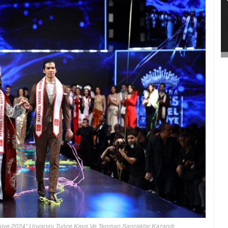
rkiye 2024” Unvanını Tuğçe Kaya Ve Teoman Sancaktar Kazandı