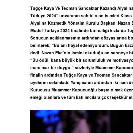
Tuğçe Kaya Ve Teoman Sancaktar Kazandı Alyalina
Türkiye 2024” unvanının sahibi olan isimleri Kla
Alyalina Kozmetik Yönetim Kurulu Başkanı Nazan E
Model Türkiye 2024 finalinde birinciliği kızlarda 
Sonucun açıklanmasının ardından gözyaşlarına bo
belirterek, “Bu anı hayal edemiyordum. Bugün ka
dedi. Nazan Eke’nin ismini okuduğu an sahneye bü
“Bu ödül, bana büyük bir sorumluluk ve motivasyo
inanılmaz bir duygu.” sözleriyle Muammer Kapucuo
finalin ardından Tuğçe Kaya ve Teoman Sancaktar b
üyelerini selamladı. Yarışmanın ardından iki isim d
Kurucusu Muammer Kapucuoğlu başta olmak üzere K
emeği olanlara ve tüm katılımcılara çok teşekkür et