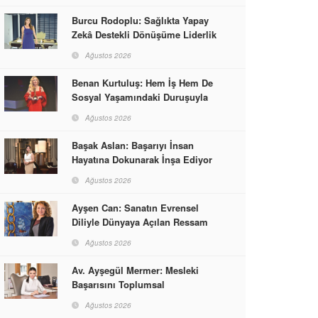
Burcu Rodoplu: Sağlıkta Yapay
Zekâ Destekli Dönüşüme Liderlik
Ediyor
Ağustos 2026
Benan Kurtuluş: Hem İş Hem De
Sosyal Yaşamındaki Duruşuyla
Kadınlara Rol Model Oldu
Ağustos 2026
Başak Aslan: Başarıyı İnsan
Hayatına Dokunarak İnşa Ediyor
Ağustos 2026
Ayşen Can: Sanatın Evrensel
Diliyle Dünyaya Açılan Ressam
Ağustos 2026
Av. Ayşegül Mermer: Mesleki
Başarısını Toplumsal
Sorumlulukla Güçlendirdi
Ağustos 2026