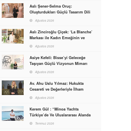
Aslı Şener-Selma Oruç:
Oluşturdukları Güçlü Tasarım Dili
ve Kusursuz El İşçiliğiyle Moda
Ağustos 2026
Dünyasına İmzalarını Attılar
Aslı Zinciroğlu Çiçek: ‘La Blanche’
Markası ile Kadın Emeğinin ve
Vizyonunun Neleri
Ağustos 2026
Başarabileceğinin En Güzel
Örneğini Sunuyor
Asiye Kefeli: Bisse’yi Geleceğe
Taşıyan Güçlü Vizyonun Mimarı
Ağustos 2026
Av. Ahu Uslu Yılmaz: Hukukta
Cesareti ve Değerleriyle İlham
Veren Bir Başarı Hikâyesi Çizdi
Ağustos 2026
Kerem Gül : “Minoa Yachts
Türkiye’de Ve Uluslararası Alanda
Yaşam, Deneyim Ve Etkinlik
Temmuz 2026
Markası Olacak”