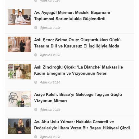
Ağustos 2026
Av. Ayşegül Mermer: Mesleki Başarısını
Toplumsal Sorumlulukla Güçlendirdi
Ağustos 2026
Aslı Şener-Selma Oruç: Oluşturdukları Güçlü
Tasarım Dili ve Kusursuz El İşçiliğiyle Moda
Dünyasına İmzalarını Attılar
Ağustos 2026
Aslı Zinciroğlu Çiçek: ‘La Blanche’ Markası ile
Kadın Emeğinin ve Vizyonunun Neleri
Başarabileceğinin En Güzel Örneğini Sunuyor
Ağustos 2026
Asiye Kefeli: Bisse’yi Geleceğe Taşıyan Güçlü
Vizyonun Mimarı
Ağustos 2026
Av. Ahu Uslu Yılmaz: Hukukta Cesareti ve
Değerleriyle İlham Veren Bir Başarı Hikâyesi Çizdi
Ağustos 2026