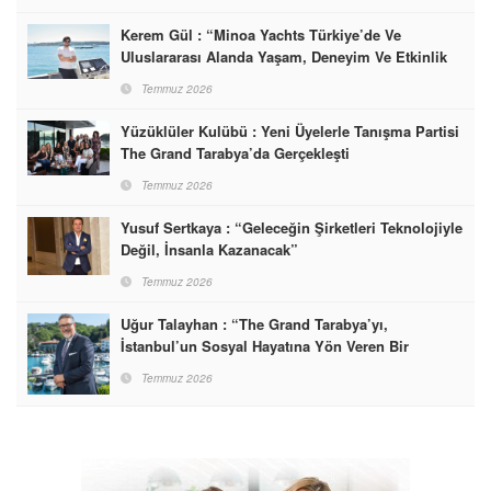
Kerem Gül : “Minoa Yachts Türkiye’de Ve
Uluslararası Alanda Yaşam, Deneyim Ve Etkinlik
Markası Olacak”
Temmuz 2026
Yüzüklüler Kulübü : Yeni Üyelerle Tanışma Partisi
The Grand Tarabya’da Gerçekleşti
Temmuz 2026
Yusuf Sertkaya : “Geleceğin Şirketleri Teknolojiyle
Değil, İnsanla Kazanacak”
Temmuz 2026
Uğur Talayhan : “The Grand Tarabya’yı,
İstanbul’un Sosyal Hayatına Yön Veren Bir
Destinasyon Haline Getirmeyi Hedefliyorum”
Temmuz 2026