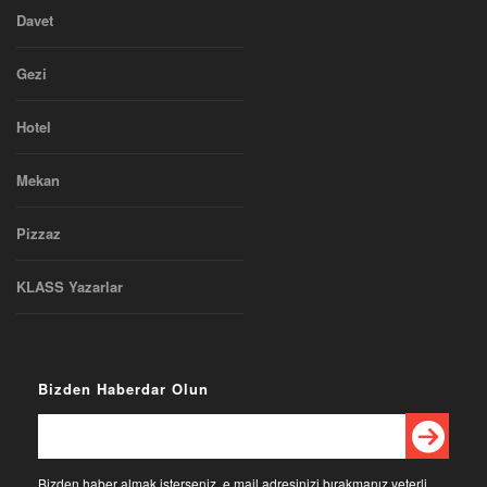
Davet
Gezi
Hotel
Mekan
Pizzaz
KLASS Yazarlar
Bizden Haberdar Olun
Bizden haber almak isterseniz, e mail adresinizi bırakmanız yeterli.