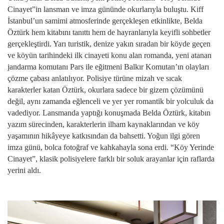
Cinayet”in lansman ve imza gününde okurlarıyla buluştu. Kiff
İstanbul’un samimi atmosferinde gerçekleşen etkinlikte, Belda
Öztürk hem kitabını tanıttı hem de hayranlarıyla keyifli sohbetler
gerçekleştirdi. Yarı turistik, denize yakın sıradan bir köyde geçen
ve köyün tarihindeki ilk cinayeti konu alan romanda, yeni atanan
jandarma komutanı Pars ile eğitmeni Balkır Komutan’ın olayları
çözme çabası anlatılıyor. Polisiye türüne mizah ve sıcak
karakterler katan Öztürk, okurlara sadece bir gizem çözümünü
değil, aynı zamanda eğlenceli ve yer yer romantik bir yolculuk da
vadediyor. Lansmanda yaptığı konuşmada Belda Öztürk, kitabın
yazım sürecinden, karakterlerin ilham kaynaklarından ve köy
yaşamının hikâyeye katkısından da bahsetti. Yoğun ilgi gören
imza günü, bolca fotoğraf ve kahkahayla sona erdi. “Köy Yerinde
Cinayet”, klasik polisiyelere farklı bir soluk arayanlar için raflarda
yerini aldı.