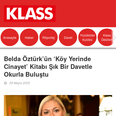
Yüzüklüler
Klass
Anasayfa
Haber
Röportaj
Davet
Kulübü
Ödülleri
Belda Öztürk’ün ‘Köy Yerinde
Cinayet’ Kitabı Şık Bir Davetle
Okurla Buluştu
29 Mayıs 2025