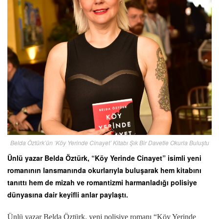
Belda Öztürk’ün ‘Köy Yerinde Cinayet’ Kitabı Şık Bir Davetle Okurla Buluştu
Ünlü yazar Belda Öztürk, “Köy Yerinde Cinayet” isimli yeni
romanının lansmanında okurlarıyla buluşarak hem kitabını
tanıttı hem de mizah ve romantizmi harmanladığı polisiye
dünyasına dair keyifli anlar paylaştı.
Ünlü yazar Belda Öztürk, yeni polisiye romanı “Köy Yerinde