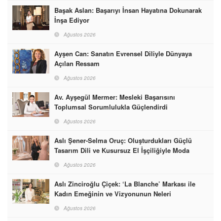
Başak Aslan: Başarıyı İnsan Hayatına Dokunarak
İnşa Ediyor
Ağustos 2026
Ayşen Can: Sanatın Evrensel Diliyle Dünyaya
Açılan Ressam
Ağustos 2026
Av. Ayşegül Mermer: Mesleki Başarısını
Toplumsal Sorumlulukla Güçlendirdi
Ağustos 2026
Aslı Şener-Selma Oruç: Oluşturdukları Güçlü
Tasarım Dili ve Kusursuz El İşçiliğiyle Moda
Dünyasına İmzalarını Attılar
Ağustos 2026
Aslı Zinciroğlu Çiçek: ‘La Blanche’ Markası ile
Kadın Emeğinin ve Vizyonunun Neleri
Başarabileceğinin En Güzel Örneğini Sunuyor
Ağustos 2026