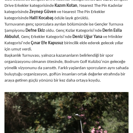
Drive Erkekler kategorisinde
Kazım Kotan
, Nearest The Pin Kadınlar
kategorisinde
Zeynep Güven
ve Nearest The Pin Erkekler
kategorisinde
Halil Kocabaş
ödüle layık görüldü.
Turnuvanın genç sporculara ayrılan bölümünde ise Gençler Turnuva
Şampiyonu
Defne Ekiz
oldu. Genç Kızlar Kategorisi’nde
Derin Esila
Akbulut
, Genç Erkekler Kategorisi’nde
Deniz Uğur Yana
ve Minikler
Kategorisi’nde
Çınar Efe Kapusuz
birincilik elde ederek gelecek yıllar
için umut verdi.
Başkanlık Turnuvası, yalnızca kazananların belirlendiği bir spor
organizasyonu olmanın ötesinde, Bodrum Golf Kulübü’nün geleceğe
yönelik vizyonunu da yansıttı. Farklı yaşlardan sporcuların aynı sahada
buluştuğu organizasyon, golfün insanları ortak değerler etrafında bir
araya getiren güçlü yönünü bir kez daha ortaya koydu.