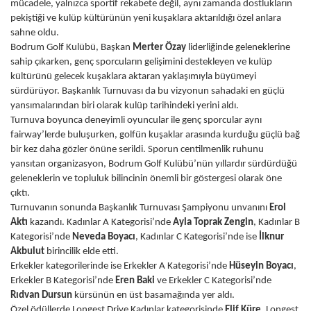
mücadele, yalnızca sportif rekabete değil, aynı zamanda dostlukların
pekiştiği ve kulüp kültürünün yeni kuşaklara aktarıldığı özel anlara
sahne oldu.
Bodrum Golf Kulübü, Başkan
Merter Özay
liderliğinde geleneklerine
sahip çıkarken, genç sporcuların gelişimini destekleyen ve kulüp
kültürünü gelecek kuşaklara aktaran yaklaşımıyla büyümeyi
sürdürüyor. Başkanlık Turnuvası da bu vizyonun sahadaki en güçlü
yansımalarından biri olarak kulüp tarihindeki yerini aldı.
Turnuva boyunca deneyimli oyuncular ile genç sporcular aynı
fairway’lerde buluşurken, golfün kuşaklar arasında kurduğu güçlü bağ
bir kez daha gözler önüne serildi. Sporun centilmenlik ruhunu
yansıtan organizasyon, Bodrum Golf Kulübü’nün yıllardır sürdürdüğü
geleneklerin ve topluluk bilincinin önemli bir göstergesi olarak öne
çıktı.
Turnuvanın sonunda Başkanlık Turnuvası Şampiyonu unvanını
Erol
Aktı
kazandı. Kadınlar A Kategorisi’nde
Ayla Toprak Zengin
, Kadınlar B
Kategorisi’nde
Neveda Boyacı
, Kadınlar C Kategorisi’nde ise
İlknur
Akbulut
birincilik elde etti.
Erkekler kategorilerinde ise Erkekler A Kategorisi’nde
Hüseyin Boyacı
,
Erkekler B Kategorisi’nde
Eren Baki
ve Erkekler C Kategorisi’nde
Rıdvan Dursun
kürsünün en üst basamağında yer aldı.
Özel ödüllerde Longest Drive Kadınlar kategorisinde
Elif Küre
, Longest