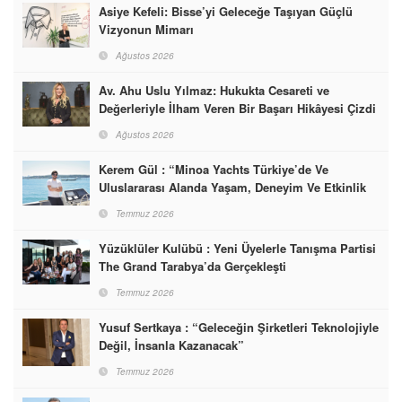
Asiye Kefeli: Bisse’yi Geleceğe Taşıyan Güçlü
Vizyonun Mimarı
Ağustos 2026
Av. Ahu Uslu Yılmaz: Hukukta Cesareti ve
Değerleriyle İlham Veren Bir Başarı Hikâyesi Çizdi
Ağustos 2026
Kerem Gül : “Minoa Yachts Türkiye’de Ve
Uluslararası Alanda Yaşam, Deneyim Ve Etkinlik
Markası Olacak”
Temmuz 2026
Yüzüklüler Kulübü : Yeni Üyelerle Tanışma Partisi
The Grand Tarabya’da Gerçekleşti
Temmuz 2026
Yusuf Sertkaya : “Geleceğin Şirketleri Teknolojiyle
Değil, İnsanla Kazanacak”
Temmuz 2026