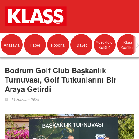
Yüzüklüler
Klass
Anasayfa
Haber
Röportaj
Davet
Kulübü
Ödülleri
Bodrum Golf Club Başkanlık
Turnuvası, Golf Tutkunlarını Bir
Araya Getirdi
11 Haziran 2026