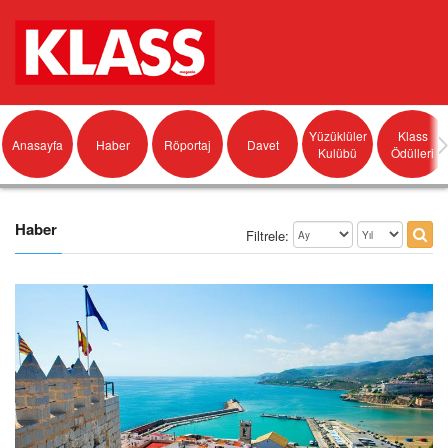
Yüzüklüler
Klass
Anasayfa
Haber
Röportaj
Davet
Kulübü
Ödülleri
Haber
Filtrele: