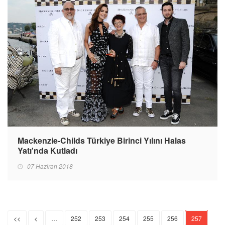
Mackenzie-Childs Türkiye Birinci Yılını Halas
Yatı'nda Kutladı
07 Haziran 2018
<<
<
…
252
253
254
255
256
257