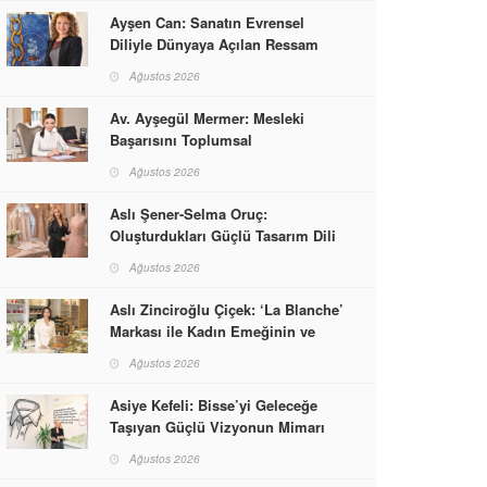
Ayşen Can: Sanatın Evrensel
Diliyle Dünyaya Açılan Ressam
Ağustos 2026
Av. Ayşegül Mermer: Mesleki
Başarısını Toplumsal
Sorumlulukla Güçlendirdi
Ağustos 2026
Aslı Şener-Selma Oruç:
Oluşturdukları Güçlü Tasarım Dili
ve Kusursuz El İşçiliğiyle Moda
Ağustos 2026
Dünyasına İmzalarını Attılar
Aslı Zinciroğlu Çiçek: ‘La Blanche’
Markası ile Kadın Emeğinin ve
Vizyonunun Neleri
Ağustos 2026
Başarabileceğinin En Güzel
Örneğini Sunuyor
Asiye Kefeli: Bisse’yi Geleceğe
Taşıyan Güçlü Vizyonun Mimarı
Ağustos 2026