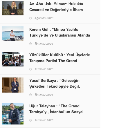
Av. Ahu Uslu Yılmaz: Hukukta
Cesareti ve Değerleriyle İlham
Veren Bir Başarı Hikâyesi Çizdi
Ağustos 2026
Kerem Gül : “Minoa Yachts
Türkiye’de Ve Uluslararası Alanda
Yaşam, Deneyim Ve Etkinlik
Temmuz 2026
Markası Olacak”
Yüzüklüler Kulübü : Yeni Üyelerle
Tanışma Partisi The Grand
Tarabya’da Gerçekleşti
Temmuz 2026
Yusuf Sertkaya : “Geleceğin
Şirketleri Teknolojiyle Değil,
İnsanla Kazanacak”
Temmuz 2026
Uğur Talayhan : “The Grand
Tarabya’yı, İstanbul’un Sosyal
Hayatına Yön Veren Bir
Temmuz 2026
Destinasyon Haline Getirmeyi
Hedefliyorum”