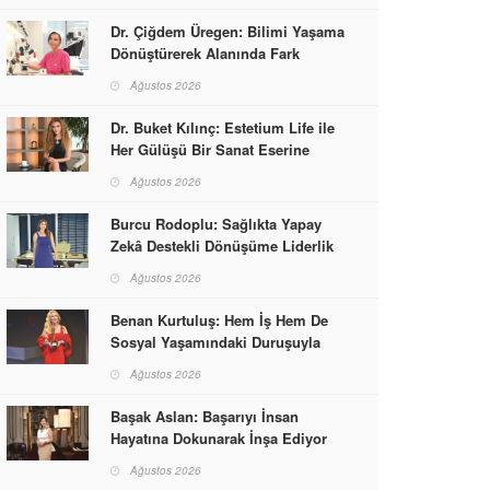
Dr. Çiğdem Üregen: Bilimi Yaşama
Dönüştürerek Alanında Fark
Yaratıyor
Ağustos 2026
Dr. Buket Kılınç: Estetium Life ile
Her Gülüşü Bir Sanat Eserine
Dönüştürüyor
Ağustos 2026
Burcu Rodoplu: Sağlıkta Yapay
Zekâ Destekli Dönüşüme Liderlik
Ediyor
Ağustos 2026
Benan Kurtuluş: Hem İş Hem De
Sosyal Yaşamındaki Duruşuyla
Kadınlara Rol Model Oldu
Ağustos 2026
Başak Aslan: Başarıyı İnsan
Hayatına Dokunarak İnşa Ediyor
Ağustos 2026