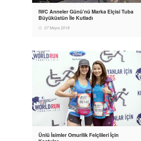
IWC Anneler Günü’nü Marka Elçisi Tuba
Büyüküstün İle Kutladı
07 Mayıs 2018
Ünlü İsimler Omurilik Felçlileri İçin