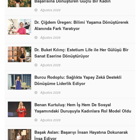
Başarısına Dönüştüren Güçlü Bir Kadın
Ağustos 2026
Dr. Çiğdem Üregen: Bilimi Yaşama Dönüştürerek
Alanında Fark Yaratıyor
Ağustos 2026
Dr. Buket Kılınç: Estetium Life ile Her Gülüşü Bir
Sanat Eserine Dönüştürüyor
Ağustos 2026
Burcu Rodoplu: Sağlıkta Yapay Zekâ Destekli
Dönüşüme Liderlik Ediyor
Ağustos 2026
Benan Kurtuluş: Hem İş Hem De Sosyal
Yaşamındaki Duruşuyla Kadınlara Rol Model Oldu
Ağustos 2026
Başak Aslan: Başarıyı İnsan Hayatına Dokunarak
İnşa Ediyor