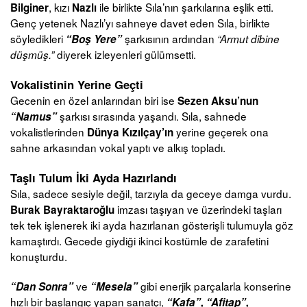
, kızı
ile birlikte Sıla’nın şarkılarına eşlik etti.
Bilginer
Nazlı
Genç yetenek Nazlı’yı sahneye davet eden Sıla, birlikte
söyledikleri
şarkısının ardından
“Boş Yere”
“Armut dibine
diyerek izleyenleri gülümsetti.
düşmüş.”
Vokalistinin Yerine Geçti
Gecenin en özel anlarından biri ise
Sezen Aksu’nun
şarkısı sırasında yaşandı. Sıla, sahnede
“Namus”
vokalistlerinden
yerine geçerek ona
Dünya Kızılçay’ın
sahne arkasından vokal yaptı ve alkış topladı.
Taşlı Tulum İki Ayda Hazırlandı
Sıla, sadece sesiyle değil, tarzıyla da geceye damga vurdu.
imzası taşıyan ve üzerindeki taşları
Burak Bayraktaroğlu
tek tek işlenerek iki ayda hazırlanan gösterişli tulumuyla göz
kamaştırdı. Gecede giydiği ikinci kostümle de zarafetini
konuşturdu.
ve
gibi enerjik parçalarla konserine
“Dan Sonra”
“Mesela”
hızlı bir başlangıç yapan sanatçı,
“Kafa”, “Afitap”,