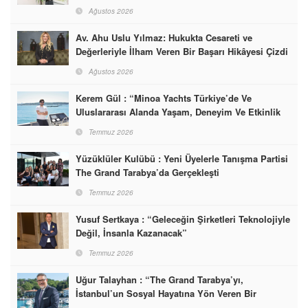
Ağustos 2026
Av. Ahu Uslu Yılmaz: Hukukta Cesareti ve
Değerleriyle İlham Veren Bir Başarı Hikâyesi Çizdi
Ağustos 2026
Kerem Gül : “Minoa Yachts Türkiye’de Ve
Uluslararası Alanda Yaşam, Deneyim Ve Etkinlik
Markası Olacak”
Temmuz 2026
Yüzüklüler Kulübü : Yeni Üyelerle Tanışma Partisi
The Grand Tarabya’da Gerçekleşti
Temmuz 2026
Yusuf Sertkaya : “Geleceğin Şirketleri Teknolojiyle
Değil, İnsanla Kazanacak”
Temmuz 2026
Uğur Talayhan : “The Grand Tarabya’yı,
İstanbul’un Sosyal Hayatına Yön Veren Bir
Destinasyon Haline Getirmeyi Hedefliyorum”