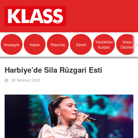
Yüzüklüler
Klass
Anasayfa
Haber
Röportaj
Davet
Kulübü
Ödülleri
Harbiye’de Sila Rüzgari Esti
28 Temmuz 2025