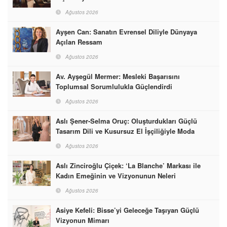
Ağustos 2026
Ayşen Can: Sanatın Evrensel Diliyle Dünyaya
Açılan Ressam
Ağustos 2026
Av. Ayşegül Mermer: Mesleki Başarısını
Toplumsal Sorumlulukla Güçlendirdi
Ağustos 2026
Aslı Şener-Selma Oruç: Oluşturdukları Güçlü
Tasarım Dili ve Kusursuz El İşçiliğiyle Moda
Dünyasına İmzalarını Attılar
Ağustos 2026
Aslı Zinciroğlu Çiçek: ‘La Blanche’ Markası ile
Kadın Emeğinin ve Vizyonunun Neleri
Başarabileceğinin En Güzel Örneğini Sunuyor
Ağustos 2026
Asiye Kefeli: Bisse’yi Geleceğe Taşıyan Güçlü
Vizyonun Mimarı