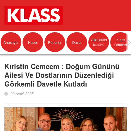
Yüzüklüler
Klass
Anasayfa
Haber
Röportaj
Davet
Kulübü
Ödülleri
Kıristin Cemcem : Doğum Gününü
Ailesi Ve Dostlarının Düzenlediği
Görkemli Davetle Kutladı
02 Aralık 2025