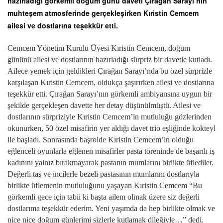
hazırladığı görkemli doğum günü daveti Çırağan Sarayı’nın
muhteşem atmosferinde gerçekleşirken Kıristin Cemcem
ailesi ve dostlarına teşekkür etti.
Cemcem Yönetim Kurulu Üyesi Kıristin Cemcem, doğum
gününü ailesi ve dostlarının hazırladığı sürpriz bir davetle kutladı.
Ailece yemek için geldikleri Çırağan Sarayı’nda bu özel sürprizle
karşılaşan Kıristin Cemcem, oldukça şaşırırken ailesi ve dostlarına
teşekkür etti. Çırağan Sarayı’nın görkemli ambiyansına uygun bir
şekilde gerçekleşen davette her detay düşünülmüştü. Ailesi ve
dostlarının sürpriziyle Kıristin Cemcem’in mutluluğu gözlerinden
okunurken, 50 özel misafirin yer aldığı davet trio eşliğinde kokteyl
ile başladı. Sonrasında başrolde Kıristin Cemcem’in olduğu
eğlenceli oyunlarla eğlenen misafirler pasta töreninde de başarılı iş
kadınını yalnız bırakmayarak pastanın mumlarını birlikte üflediler.
Değerli taş ve incilerle bezeli pastasının mumlarını dostlarıyla
birlikte üflemenin mutluluğunu yaşayan Kıristin Cemcem “Bu
görkemli gece için tabii ki başta ailem olmak üzere siz değerli
dostlarıma teşekkür ederim. Yeni yaşımda da hep birlikte olmak ve
nice nice doğum günlerimi sizlerle kutlamak dileğiyle…” dedi.