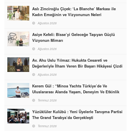
Aslı Zinciroğlu Çiçek: ‘La Blanche’ Markası ile
Kadın Emeğinin ve Vizyonunun Neleri
Başarabileceğinin En Güzel Örneğini Sunuyor
Ağustos 2026
Asiye Kefeli: Bisse’yi Geleceğe Taşıyan Güçlü
Vizyonun Mimarı
Ağustos 2026
Av. Ahu Uslu Yılmaz: Hukukta Cesareti ve
Değerleriyle İlham Veren Bir Başarı Hikâyesi Çizdi
Ağustos 2026
Kerem Gül : “Minoa Yachts Türkiye’de Ve
Uluslararası Alanda Yaşam, Deneyim Ve Etkinlik
Markası Olacak”
Temmuz 2026
Yüzüklüler Kulübü : Yeni Üyelerle Tanışma Partisi
The Grand Tarabya’da Gerçekleşti
Temmuz 2026