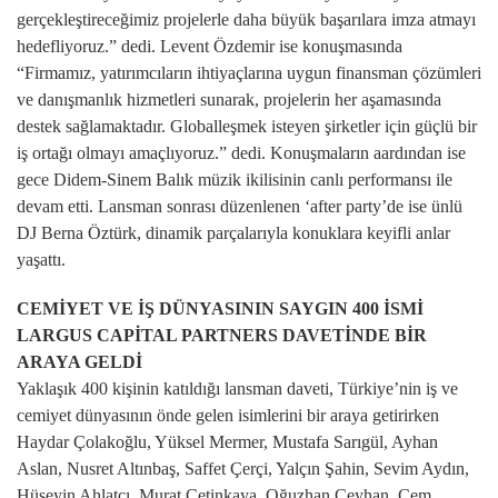
gerçekleştireceğimiz projelerle daha büyük başarılara imza atmayı
hedefliyoruz.” dedi. Levent Özdemir ise konuşmasında
“Firmamız, yatırımcıların ihtiyaçlarına uygun finansman çözümleri
ve danışmanlık hizmetleri sunarak, projelerin her aşamasında
destek sağlamaktadır. Globalleşmek isteyen şirketler için güçlü bir
iş ortağı olmayı amaçlıyoruz.” dedi. Konuşmaların aardından ise
gece Didem-Sinem Balık müzik ikilisinin canlı performansı ile
devam etti. Lansman sonrası düzenlenen ‘after party’de ise ünlü
DJ Berna Öztürk, dinamik parçalarıyla konuklara keyifli anlar
yaşattı.
CEMİYET VE İŞ DÜNYASININ SAYGIN 400 İSMİ
LARGUS CAPİTAL PARTNERS DAVETİNDE BİR
ARAYA GELDİ
Yaklaşık 400 kişinin katıldığı lansman daveti, Türkiye’nin iş ve
cemiyet dünyasının önde gelen isimlerini bir araya getirirken
Haydar Çolakoğlu, Yüksel Mermer, Mustafa Sarıgül, Ayhan
Aslan, Nusret Altınbaş, Saffet Çerçi, Yalçın Şahin, Sevim Aydın,
Hüseyin Ahlatçı, Murat Çetinkaya, Oğuzhan Ceyhan, Cem