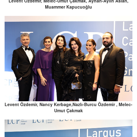
Levent Özdemir, Melec-Umut Çakmak, Ayhan-Aylin Aslan,
Muammer Kapucuoğlu
Levent Özdemir, Nancy Kerbage,Nazlı-Burcu Özdemir , Melec-
Umut Çakmak