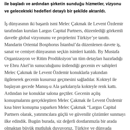
ile başladı ve ardından şirketin sunduğu hizmetler, vizyonu
ve gelecekteki hedefleri detaylı bir şekilde aktarıldı.
İş dünyasının iki başarılı ismi Melec Çakmak ile Levent Özdemir
tarafından kurulan Largus Capital Partners, düzenlediği görkemli
davetle global vizyonunu ve projelerini Türkiye’ye tanıttı.
Mandarin Oriental Bosphorus İstanbul’da düzenlenen davete iş,
sanat ve cemiyet dünyasının seçkin isimleri katıldı. By Mustafa
Organizasyon ve Ritim Prodüksiyon’un tüm detayları hazırladığı
ve Ebru Akel’in sunuculuğunu üstlendiği gecenin ev sahipleri
Melec Çakmak ile Levent Özdemir konuklarla yakından
ilgilenerek gecenin kusursuz geçmesini sağladılar. Kokteyl ile
başlayan gecede Manuş-u Ala şarkılarıyla kokteyle renk kattı.
Ardından ise konuklar salona geçtiler. Gecenin açılış
konuşmalarını gerçekleştiren Melec Çakmak ile Levent Özdemir
kısa birer konuşma yaparken Melec Çakmak “Largus Capital
Partners olarak, yatırımcılara güçlü ve güvenilir çözümler sunmayı
ilke edindik. Bugün burada, siz değerli dostlarımızla bir arada
olmaktan büyük mutluluk duyuyoruz. Türkiye ve dünyada