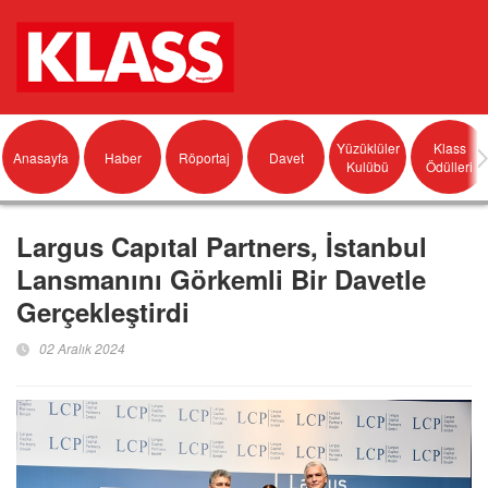
Yüzüklüler
Klass
Anasayfa
Haber
Röportaj
Davet
Kulübü
Ödülleri
Largus Capıtal Partners, İstanbul
Lansmanını Görkemli Bir Davetle
Gerçekleştirdi
02 Aralık 2024