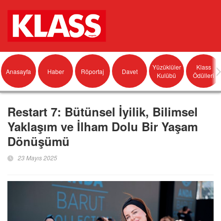
Yüzüklüler
Klass
Anasayfa
Haber
Röportaj
Davet
Kulübü
Ödülleri
Restart 7: Bütünsel İyilik, Bilimsel
Yaklaşım ve İlham Dolu Bir Yaşam
Dönüşümü
23 Mayıs 2025