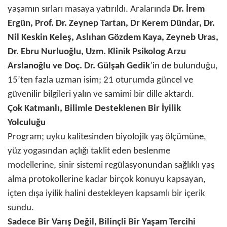
yaşamın sırları masaya yatırıldı. Aralarında
Dr. İrem
Ergün, Prof. Dr. Zeynep Tartan, Dr Kerem Dündar, Dr.
Nil Keskin Keleş, Aslıhan Gözdem Kaya, Zeyneb Uras,
Dr. Ebru Nurluoğlu, Uzm. Klinik Psikolog Arzu
Arslanoğlu ve Doç. Dr. Gülşah Gedik
’in de bulunduğu,
15’ten fazla uzman isim; 21 oturumda güncel ve
güvenilir bilgileri yalın ve samimi bir dille aktardı.
Çok Katmanlı, Bilimle Desteklenen Bir İyilik
Yolculuğu
Program; uyku kalitesinden biyolojik yaş ölçümüne,
yüz yogasından açlığı taklit eden beslenme
modellerine, sinir sistemi regülasyonundan sağlıklı yaş
alma protokollerine kadar birçok konuyu kapsayan,
içten dışa iyilik halini destekleyen kapsamlı bir içerik
sundu.
Sadece Bir Varış Değil, Bilinçli Bir Yaşam Tercihi