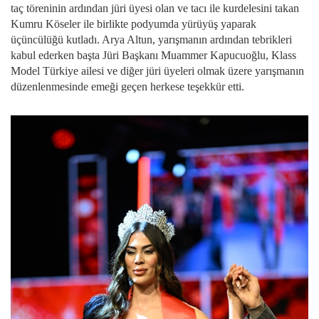
taç töreninin ardından jüri üyesi olan ve tacı ile kurdelesini takan
Kumru Köseler ile birlikte podyumda yürüyüş yaparak
üçüncülüğü kutladı. Arya Altun, yarışmanın ardından tebrikleri
kabul ederken başta Jüri Başkanı Muammer Kapucuoğlu, Klass
Model Türkiye ailesi ve diğer jüri üyeleri olmak üzere yarışmanın
düzenlenmesinde emeği geçen herkese teşekkür etti.