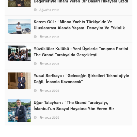
Değerleriyle İlham Veren Bir Başarı Hikâyesi Çizdi
Ağustos 2026
Kerem Gül : “Minoa Yachts Türkiye’de Ve
Uluslararası Alanda Yaşam, Deneyim Ve Etkinlik
Markası Olacak”
Temmuz 2026
Yüzüklüler Kulübü : Yeni Üyelerle Tanışma Partisi
The Grand Tarabya’da Gerçekleşti
Temmuz 2026
Yusuf Sertkaya : “Geleceğin Şirketleri Teknolojiyle
Değil, İnsanla Kazanacak”
Temmuz 2026
Uğur Talayhan : “The Grand Tarabya’yı,
İstanbul’un Sosyal Hayatına Yön Veren Bir
Destinasyon Haline Getirmeyi Hedefliyorum”
Temmuz 2026