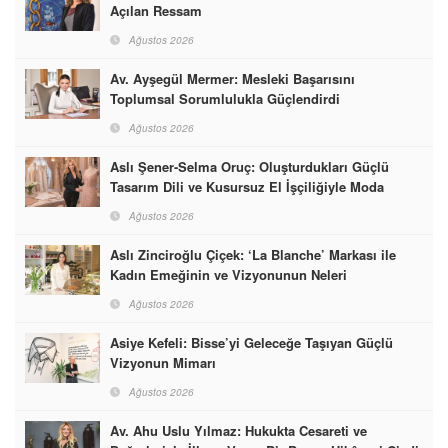
Açılan Ressam
Ağustos 2026
Av. Ayşegül Mermer: Mesleki Başarısını
Toplumsal Sorumlulukla Güçlendirdi
Ağustos 2026
Aslı Şener-Selma Oruç: Oluşturdukları Güçlü
Tasarım Dili ve Kusursuz El İşçiliğiyle Moda
Dünyasına İmzalarını Attılar
Ağustos 2026
Aslı Zinciroğlu Çiçek: ‘La Blanche’ Markası ile
Kadın Emeğinin ve Vizyonunun Neleri
Başarabileceğinin En Güzel Örneğini Sunuyor
Ağustos 2026
Asiye Kefeli: Bisse’yi Geleceğe Taşıyan Güçlü
Vizyonun Mimarı
Ağustos 2026
Av. Ahu Uslu Yılmaz: Hukukta Cesareti ve