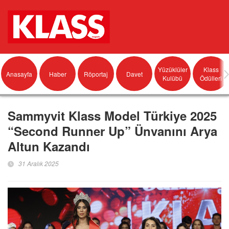
Yüzüklüler
Klass
Anasayfa
Haber
Röportaj
Davet
Kulübü
Ödülleri
Sammyvit Klass Model Türkiye 2025
“Second Runner Up” Ünvanını Arya
Altun Kazandı
31 Aralık 2025