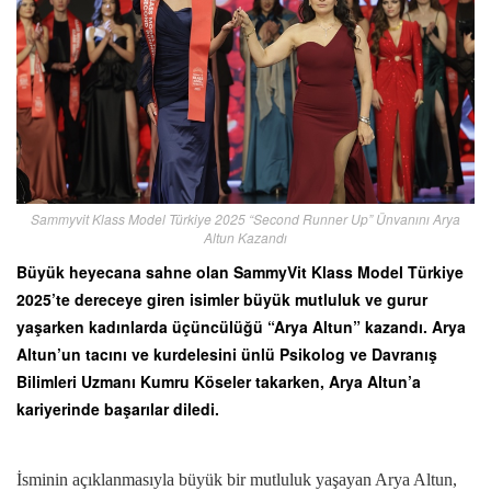
Sammyvit Klass Model Türkiye 2025 “Second Runner Up” Ünvanını Arya
Altun Kazandı
Büyük heyecana sahne olan SammyVit Klass Model Türkiye
2025’te dereceye giren isimler büyük mutluluk ve gurur
yaşarken kadınlarda üçüncülüğü “Arya Altun” kazandı. Arya
Altun’un tacını ve kurdelesini ünlü Psikolog ve Davranış
Bilimleri Uzmanı Kumru Köseler takarken, Arya Altun’a
kariyerinde başarılar diledi.
İsminin açıklanmasıyla büyük bir mutluluk yaşayan Arya Altun,