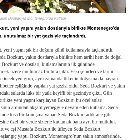
Yakın Dostlarıyla Montenegro’da Kutladı
rt, yeni yaşını yakın dostlarıyla birlikte Montenegro'da
ak, unutulmaz bir yat gezisiyle taçlandırdı.
 yeni yaşını şık bir doğum günü kutlamasıyla taçlandırdı.
a Bozkurt, yakın dostlarıyla birlikte hem tarihi hem de doğal
da Bozkurt ve dostları, kutlamalarının ilk gününde
mek üzere unutulmaz bir tura çıktı. Eski şehirleri ve tarihi
ne inceleyen grup, aynı zamanda ülkenin doğasına da hayran
ohbetler eşliğinde yapılan yat gezisi oldu. Seda Bozkurt ve yakın
daki sularda lüks bir yatla keyifli bir gezintiye çıktı. Gün
rlikte yeni yaşını karşılayan Bozkurt, bu özel anları
gezisinin ardından akşam yemeğiyle devam eden kutlama, Seda
sinde kısa bir konuşma yapan Seda Bozkurt artık aile gibi
esine özel bir yerde sizlerle kutlamak bana ayrı bir mutluluk
t ve eşi Mustafa Bozkurt ile üfleyen Seda Bozkurt,
r başlangıç yaptı. Bozkurt, Montenegro’nun sakin atmosferinde,