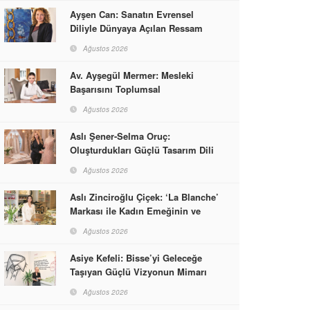
Ayşen Can: Sanatın Evrensel
Diliyle Dünyaya Açılan Ressam
Ağustos 2026
Av. Ayşegül Mermer: Mesleki
Başarısını Toplumsal
Sorumlulukla Güçlendirdi
Ağustos 2026
Aslı Şener-Selma Oruç:
Oluşturdukları Güçlü Tasarım Dili
ve Kusursuz El İşçiliğiyle Moda
Ağustos 2026
Dünyasına İmzalarını Attılar
Aslı Zinciroğlu Çiçek: ‘La Blanche’
Markası ile Kadın Emeğinin ve
Vizyonunun Neleri
Ağustos 2026
Başarabileceğinin En Güzel
Örneğini Sunuyor
Asiye Kefeli: Bisse’yi Geleceğe
Taşıyan Güçlü Vizyonun Mimarı
Ağustos 2026