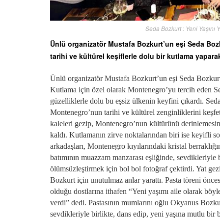
Seda Bozkurt : Yeni Yaşını 
Ünlü organizatör Mustafa Bozkurt’un eşi Seda Bozku
tarihi ve kültürel keşiflerle dolu bir kutlama yapar
Ünlü organizatör Mustafa Bozkurt’un eşi Seda Bozkurt,
Kutlama için özel olarak Montenegro’yu tercih eden Sed
güzelliklerle dolu bu eşsiz ülkenin keyfini çıkardı. Se
Montenegro’nun tarihi ve kültürel zenginliklerini keşfet
kaleleri gezip, Montenegro’nun kültürünü derinlemesi
kaldı. Kutlamanın zirve noktalarından biri ise keyifli s
arkadaşları, Montenegro kıyılarındaki kristal berraklığın
batımının muazzam manzarası eşliğinde, sevdikleriyle bi
ölümsüzleştirmek için bol bol fotoğraf çektirdi. Yat 
Bozkurt için unutulmaz anlar yarattı. Pasta töreni önce
olduğu dostlarına ithafen “Yeni yaşımı aile olarak böyl
verdi” dedi. Pastasının mumlarını oğlu Okyanus Bozkur
sevdikleriyle birlikte, dans edip, yeni yaşına mutlu bi