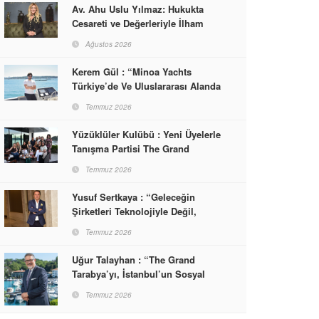
Av. Ahu Uslu Yılmaz: Hukukta
Cesareti ve Değerleriyle İlham
Veren Bir Başarı Hikâyesi Çizdi
Ağustos 2026
Kerem Gül : “Minoa Yachts
Türkiye’de Ve Uluslararası Alanda
Yaşam, Deneyim Ve Etkinlik
Temmuz 2026
Markası Olacak”
Yüzüklüler Kulübü : Yeni Üyelerle
Tanışma Partisi The Grand
Tarabya’da Gerçekleşti
Temmuz 2026
Yusuf Sertkaya : “Geleceğin
Şirketleri Teknolojiyle Değil,
İnsanla Kazanacak”
Temmuz 2026
Uğur Talayhan : “The Grand
Tarabya’yı, İstanbul’un Sosyal
Hayatına Yön Veren Bir
Temmuz 2026
Destinasyon Haline Getirmeyi
Hedefliyorum”