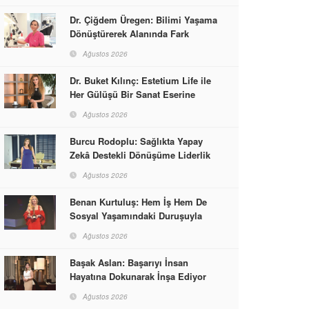
Dr. Çiğdem Üregen: Bilimi Yaşama
Dönüştürerek Alanında Fark
Yaratıyor
Ağustos 2026
Dr. Buket Kılınç: Estetium Life ile
Her Gülüşü Bir Sanat Eserine
Dönüştürüyor
Ağustos 2026
Burcu Rodoplu: Sağlıkta Yapay
Zekâ Destekli Dönüşüme Liderlik
Ediyor
Ağustos 2026
Benan Kurtuluş: Hem İş Hem De
Sosyal Yaşamındaki Duruşuyla
Kadınlara Rol Model Oldu
Ağustos 2026
Başak Aslan: Başarıyı İnsan
Hayatına Dokunarak İnşa Ediyor
Ağustos 2026